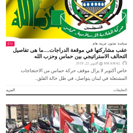
0
سياسة
شئون عربية
هام
عقب مشاركتها في موقعة الدراجات….ما هى تفاصيل
التحالف الاستراتيجي بين حماس وحزب الله
MKAMAL
أكتوبر 22, 2019
خاص أكتوبر لا يزال موقف حركة حماس من الاحتجاجات
المشتعلة في لبنان يتواصل، في ظل حالة القلق...
على
التعليقات
المزيد
عقب
مشاركتها
في
موقعة
الدراجات….ما
هى
تفاصيل