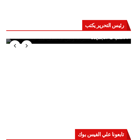
رئيس التحرير يكتب
حرب على العقول.. حادثة دمياط تكشف قواعد
الاشتباك الجديدة
تابعونا علي الفيس بوك