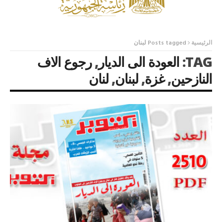
الرئيسية
Posts tagged لبنان
TAG:
العودة الى الديار
,
رجوع الاف
النازحين
,
غزة
,
لبنان
,
لنان