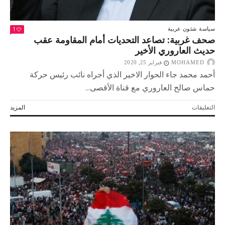
1
سياسة
شئون عربية
صحف غربية: تصاعد التحديات أمام المقاومة عقب
حديث العاروري الأخير
MOHAMED
فبراير 25, 2020
أحمد محمد جاء الحوار الاخير الذي أجراه نائب رئيس حركة
حماس صالح العاروري مع قناة الأقصى...
على
التعليقات
المزيد
صحف
غربية:
تصاعد
التحديات
أمام
المقاومة
عقب
حديث
العاروري
الأخير
مغلقة