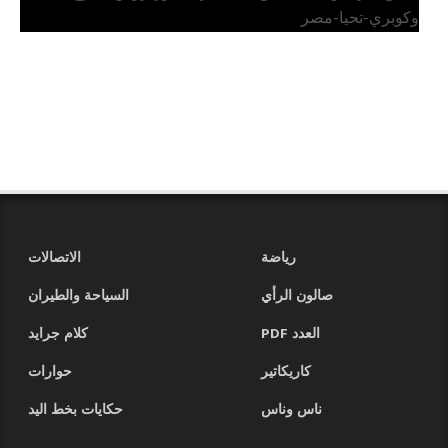
وكوبري-تحيا-مصر
رياضة
الاتصالات
صالون الرأي
السياحة والطيران
العدد PDF
كلام جرايد
كاريكاتير
حوارات
ناس وناس
حكايات بخط اليد