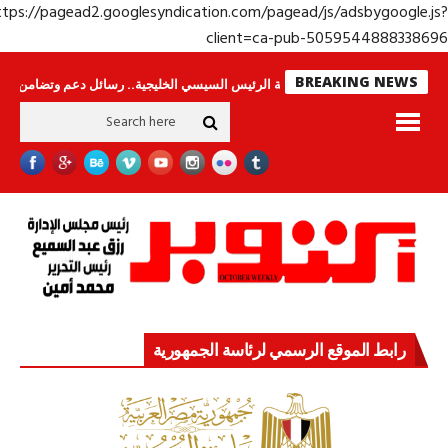
https://pagead2.googlesyndication.com/pagead/js/adsbygoogle.j
client=ca-pub-50595448883386
BREAKING NEWS
لا ينامون
جولة الرئيس السيسي الخليجية.. رسائل دعم وتضامن للأشقاء
جهاز
رابط الموقع الرسمي لرئاسة الجمهورية