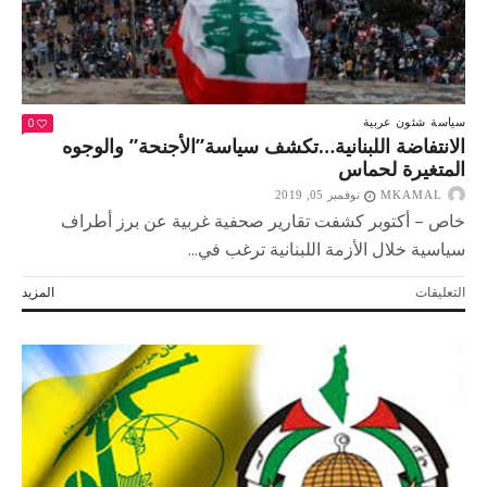
0
سياسة
شئون عربية
الانتفاضة اللبنانية…تكشف سياسة”الأجنحة” والوجوه
المتغيرة لحماس
MKAMAL
نوفمبر 05, 2019
خاص – أكتوبر كشفت تقارير صحفية غربية عن برز أطراف
سياسية خلال الأزمة اللبنانية ترغب في...
على
التعليقات
المزيد
الانتفاضة
اللبنانية…
تكشف
سياسة”الأجنحة”
والوجوه
المتغيرة
لحماس
مغلقة