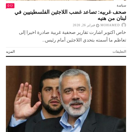
0
سياسة
صحف غربيه: تصاعد غضب اللاجئين الفلسطينيين في
لبنان من هنيه
MOHAMED
فبراير 26, 2020
خاص اكتوبر اشارت تقارير صحفية غربية صادرة اخيرا إلى
تعاظم ما أسمته بتحدي اللاجئين أمام رئيس...
على
التعليقات
المزيد
صحف
غربيه:
تصاعد
غضب
اللاجئين
الفلسطينيين
في
لبنان
من
هنيه
مغلقة