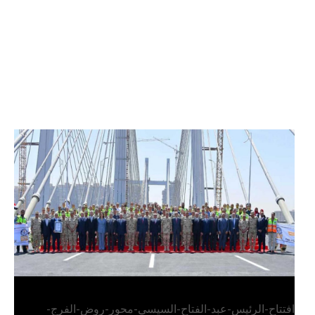
الرئيس عبد الفتاح السيسي يفتتح محور روض الفرج
وكوبري تحيا مصر
افتتاح-الرئيس-عبد-الفتاح-السيسي-محور-روض-الفرج-