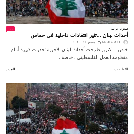
0
شئون عربية
أحداث لبنان …تثير انتقادات داخلية في حماس
MOHAMED
نوفمبر 21, 2019
خاص – اكتوبر طرحت أحداث لبنان الأخيرة تحديات كبيرة أمام
منظومة العمل الفلسطيني ، خاصة...
على
التعليقات
المزيد
أحداث
لبنان
…
تثير
انتقادات
داخلية
في
حماس
مغلقة