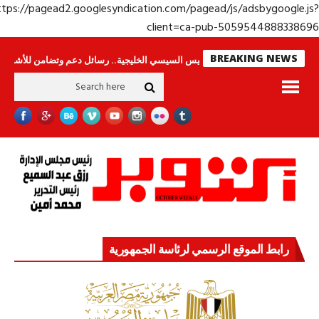
https://pagead2.googlesyndication.com/pagead/js/adsbygoogle.j
client=ca-pub-50595448883386
BREAKING NEWS
ا ينامون
جولة الرئيس السيسي الخليجية.. رسائل دعم وتضامن للأشقاء
جهاز 
رابط الموقع الرسمي لرئاسة الجمهورية