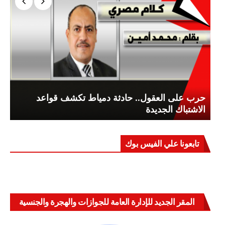
حرب على العقول.. حادثة دمياط تكشف قواعد
الاشتباك الجديدة
تابعونا علي الفيس بوك
المقر الجديد للإدارة العامة للجوازات والهجرة والجنسية
بالعباسية