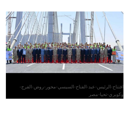
الرئيس عبد الفتاح السيسي يفتتح محور روض الفرج
وكوبري تحيا مصر
افتتاح-الرئيس-عبد-الفتاح-السيسي-محور-روض-الفرج-
وكوبري-تحيا-مصر