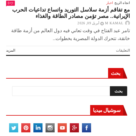
0
اتجاه الريح
اخبار
مع تفاقم أزمة سلاسل التوريد واتساع تداعيات الحرب
الإيرانية.. مصر تؤمن مصادر الطاقة والغذاء
M KAMAL
أبريل 09, 2026
تامر عبد الفتاح في وقت تعاني فيه دول العالم من أزمة طاقة
خانقة، تتحرك الدولة المصرية بخطوات...
على
التعليقات
المزيد
مع
تفاقم
أزمة
بحث
سلاسل
التوريد
واتساع
تداعيات
الحرب
الإيرانية..
مصر
سوشيال ميديا
تؤمن
مصادر
الطاقة
والغذاء