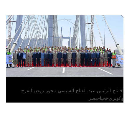
الرئيس عبد الفتاح السيسي يفتتح محور روض الفرج
وكوبري تحيا مصر
افتتاح-الرئيس-عبد-الفتاح-السيسي-محور-روض-الفرج-
وكوبري-تحيا-مصر