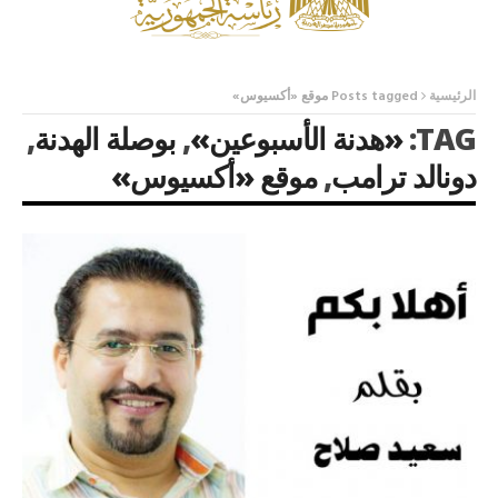
الرئيسية
Posts tagged موقع «أكسيوس»
TAG:
«هدنة الأسبوعين»
,
بوصلة الهدنة
,
دونالد ترامب
,
موقع «أكسيوس»