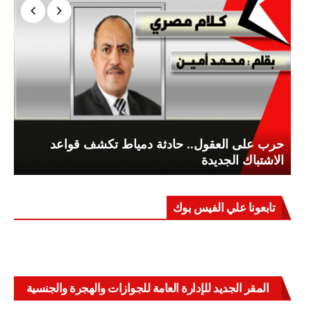
حرب على العقول.. حادثة دمياط تكشف قواعد
الاشتباك الجديدة
تابعونا علي الفيس بوك
المقر الجديد للإدارة العامة للجوازات والهجرة والجنسية
بالعباسية