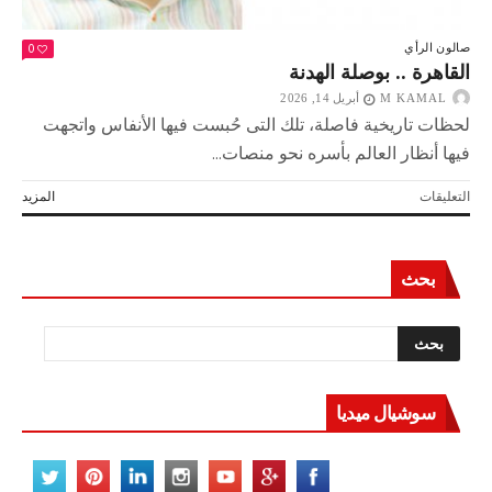
0
صالون الرأي
القاهرة .. بوصلة الهدنة
M KAMAL
أبريل 14, 2026
لحظات تاريخية فاصلة، تلك التى حُبست فيها الأنفاس واتجهت
فيها أنظار العالم بأسره نحو منصات...
على
التعليقات
المزيد
القاهرة
..
بوصلة
بحث
الهدنة
مغلقة
سوشيال ميديا