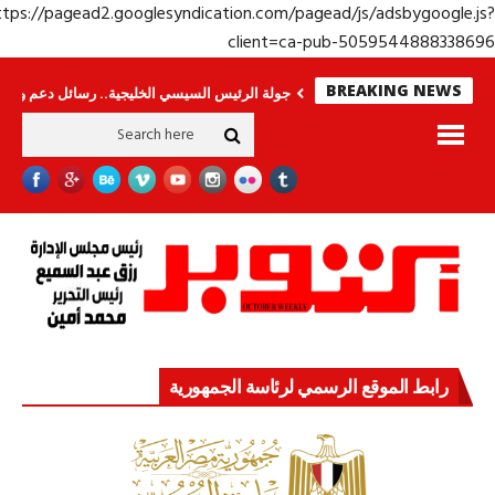
https://pagead2.googlesyndication.com/pagead/js/adsbygoogle.j
client=ca-pub-50595448883386
BREAKING NEWS
رى.. وحراس لا ينامون
جولة الرئيس السيسي الخليجية.. رسائل دعم وتضامن للأش
رابط الموقع الرسمي لرئاسة الجمهورية