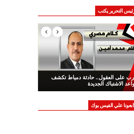
ئيس التحرير يكتب
ب على العقول.. حادثة دمياط تكشف
اعد الاشتباك الجديدة
ابعونا علي الفيس بوك