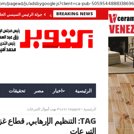
.com/pagead/js/adsbygoogle.js?client=ca-pub-5059544888338696
BREAKING NEWS
ي الجنوب؟ معركة لا تُرى.. وحراس لا ينامون
جولة الرئيس السيسي الخليجية.. ر
الرئيسية
اخبار
مصر
تحقيقات
الرئيسية
Posts tagged نهب أموال التبرعات
TAG:
التنظيم الإرهابي
,
قطاع غز
التبرعات