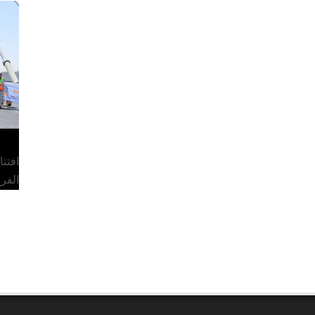
افتت
الفر