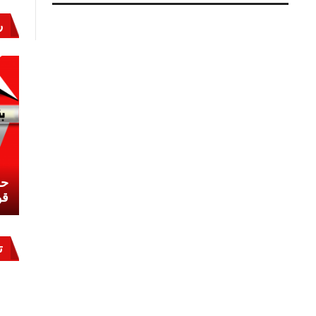
التنظيم
الإرهابي
ر
والمال
الحرام
مغلقة
نشئ
كيف تحمي مصر ثرواتها في الجنوب؟
حر
معركة لا تُرى.. وحراس لا ينامون
قو
ت