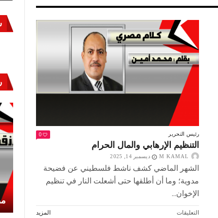
س
ر
0
رئيس التحرير
التنظيم الإرهابي والمال الحرام
M KAMAL
ديسمبر 14, 2025
الشهر الماضي كشف ناشط فلسطيني عن فضيحة
مدوية؛ وما أن أطلقها حتى أشعلت النار في تنظيم
الإخوان...
أكتوبر «النصر» و«المجلة»
مص
على
التعليقات
المزيد