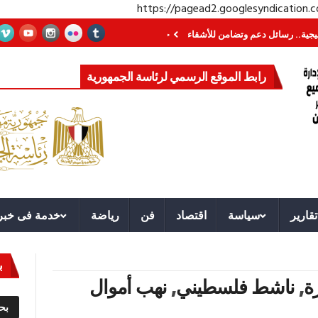
https://pagead2.googlesyndication
سائل دعم وتضامن للأشقاء
جهاز مستقبل مصر نموذجا.. لماذا تُنشئ الدول كيانات 
رابط الموقع الرسمي لرئاسة الجمهورية
تقارير
سياسة
اقتصاد
فن
رياضة
خدمة فى خبر
ب
ة
,
ناشط فلسطيني
,
نهب أموال