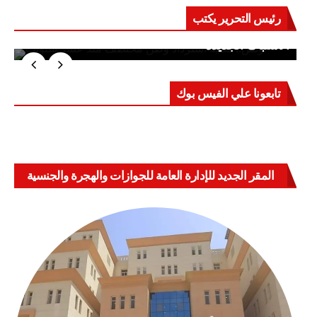
رئيس التحرير يكتب
حرب على العقول.. حادثة دمياط تكشف قواعد
الاشتباك الجديدة
تابعونا علي الفيس بوك
المقر الجديد للإدارة العامة للجوازات والهجرة والجنسية
بالعباسية