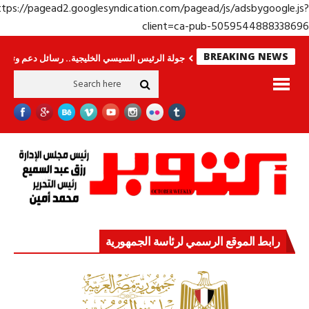
https://pagead2.googlesyndication.com/pagead/js/adsbygoogle.j
client=ca-pub-50595448883386
BREAKING NEWS
.. وحراس لا ينامون
جولة الرئيس السيسي الخليجية.. رسائل دعم وتضامن للأشقا
رابط الموقع الرسمي لرئاسة الجمهورية