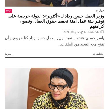
0
حوارات
وزير العمل حسن رداد لـ «أكتوبر»: الدولة حريصة على
توفير بيئة عمل آمنة تحفظ حقوق العمال وتصون
كرامتهم
M KAMAL
مايو 07, 2026
ياسر حسني عندما التقينا بوزير العمل حسن رداد كنا حريصين أن
نفتح معه العديد من الملفات...
على
التعليقات
المزيد
وزير
العمل
حسن
رداد
لـ
«أكتوبر»:
الدولة
حريصة
على
توفير
بيئة