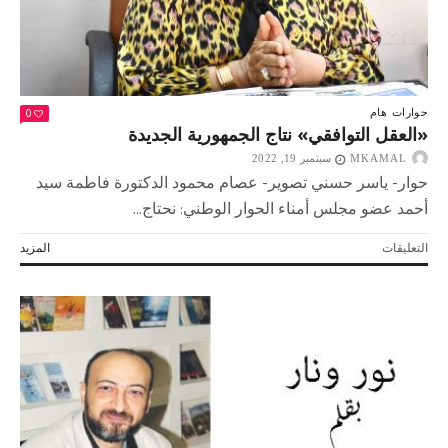
عمل
آمنة
تحفظ
حقوق
العمال
وتصون
0
حوارات
هام
كرامتهم
«العقل التوافقي» نتاج الجمهورية الجديدة
مغلقة
MKAMAL
سبتمبر 19, 2022
حوار- ياسر حسني تصوير- عصام محمود الدكتورة فاطمة سيد
أحمد عضو مجلس أمناء الحوار الوطني: نحتاج...
على
التعليقات
المزيد
«العقل
التوافقي»
نتاج
الجمهورية
الجديدة
مغلقة