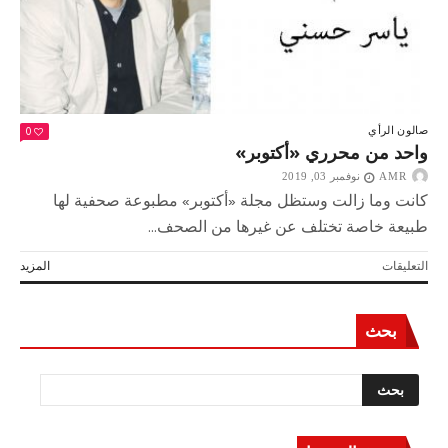
0
صالون الرأي
واحد من محرري «أكتوبر»
AMR
نوفمبر 03, 2019
كانت وما زالت وستظل مجلة «أكتوبر» مطبوعة صحفية لها
طبيعة خاصة تختلف عن غيرها من الصحف...
على
التعليقات
المزيد
واحد
من
محرري
بحث
«أكتوبر»
مغلقة