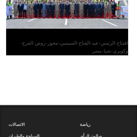
افتتاح-الرئيس-عبد-الفتاح-السيسي-محور-روض-الفرج-
وكوبري-تحيا-مصر
رياضة
الاتصالات
صالون الرأي
السياحة والطيران