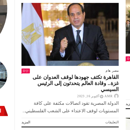
فؤاد
عبد
الجواد
قائد
القوات
الجوية:نمتلك
نظم
تسليح
وإمكانيات
فنية
0
وقتالية
عالية
0
مصر
هام
مغلقة
القاهرة تكثف جهودها لوقف العدوان على
غزة.. وقادة العالم يتحدثون إلى الرئيس
السيسي
AMR
أكتوبر 16, 2023
الدولة المصرية تقود اتصالات مكثفة على كافة
يد
ا
المستويات لوقف الاعتداء على الشعب الفلسطيني...
على
التعليقات
المزيد
القاهرة