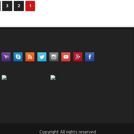
3
2
1
معدلات
الفائدة
عند
19.25%
للإيداع
و
20.25%
للإقراض
مغلقة
Copyright All rights reserved