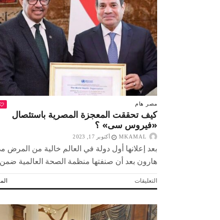
بارز
فى
حرب
صبح التخطيط خط
جهاز مستقبل مصر نموذجا.. لماذا تُ
أكتوبر
الدول كيانات تنموية عملاقة؟
مغلقة
مصر
هام
كيف تحققت المعجزة المصرية باستئصال
«فيروس سى» ؟
MKAMAL
أكتوبر 17, 2023
بعد إعلانها أول دولة في العالم خالية من المرض م
هارون بعد أن صنفتها منظمة الصحة العالمية ضمن..
على
التعليقات
المز
كيف
تحققت
المعجزة
المصرية