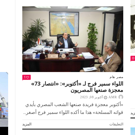
تكثف
جهودها
لوقف
العدوان
على
غزة..
وقادة
العالم
يتحدثون
إلى
0
الرئيس
السيسي
مغلقة
1
مصر
هام
اللواء سمير فرج لـ «أكتوبر»: «انتصار 73»
معجزة صنعها المصريون
AMR
أكتوبر 08, 2023
«أكتوبر معجزة فريدة صنعها الشعب المصري بأيدي
قواته المسلحة» هذا ما أكده اللواء سمير فرج أصغر...
يد
على
التعليقات
المزيد
اللواء