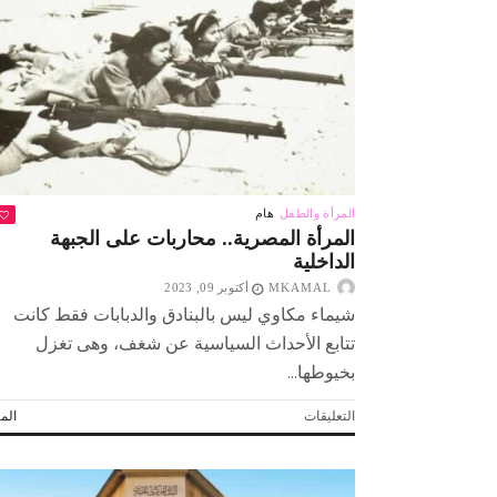
«أكتوبر»:
انتماؤنا
للعسكرية
المصرية
مصدر
فخر
واعتزاز
مغلقة
المرأة والطفل
هام
المرأة المصرية.. محاربات على الجبهة
الداخلية
MKAMAL
أكتوبر 09, 2023
شيماء مكاوي ليس بالبنادق والدبابات فقط كانت
تتابع الأحداث السياسية عن شغف، وهى تغزل
بخيوطها...
على
التعليقات
المز
المرأة
المصرية..
محاربات