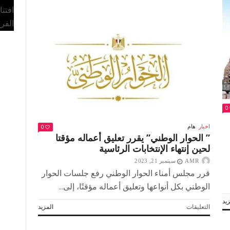
سمير
افتت
فرج
لـ
الفر
«أكتوبر»:
«انتصار
73»
معجزة
صنعها
المصريون
مغلقة
0
0
اخبار
هام
” الحوار الوطني” يقرر تعليق أعماله مؤقتا
لحين إنتهاء الإنتخابات الرئاسية
AMR
سبتمبر 21, 2023
قرر مجلس أمناء الحوار الوطني رفع جلسات الحوار
الوطني بكل أنواعها وتعليق أعماله مؤقتًا، إلى...
يد
على
التعليقات
المزيد
”
الحوار