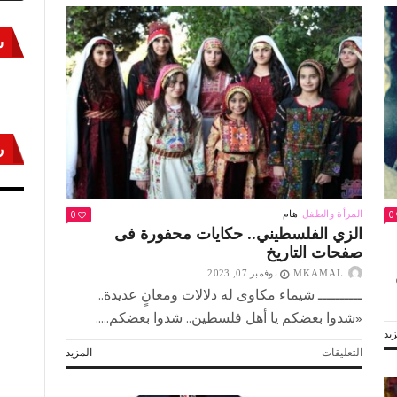
س
ر
أكتوبر «النصر» و«المجلة»
مص
0
0
المرأة والطفل
هام
الزي الفلسطيني.. حكايات محفورة فى
صفحات التاريخ
MKAMAL
نوفمبر 07, 2023
ــــــــــ شيماء مكاوى له دلالات ومعانٍ عديدة..
«شدوا بعضكم يا أهل فلسطين.. شدوا بعضكم.....
يد
على
التعليقات
المزيد
الزي
الفلسطيني..