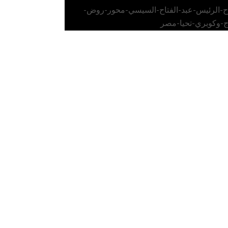
اح-الرئيس-عبد-الفتاح-السيسي-محور-روض-
ج-وكوبري-تحيا-مصر