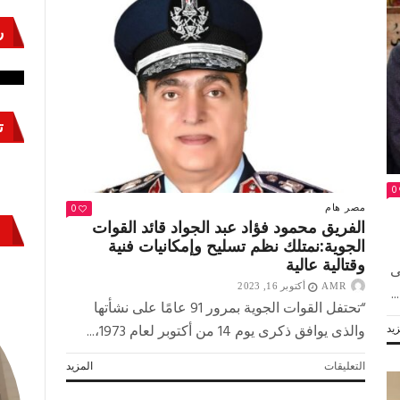
حكايات
محفورة
ر
نشئ
كيف تحمي مصر ثرواتها في الجنوب؟
حر
فى
صفحات
معركة لا تُرى.. وحراس لا ينامون
قو
التاريخ
مغلقة
ت
0
0
مصر
هام
الفريق محمود فؤاد عبد الجواد قائد القوات
الجوية:نمتلك نظم تسليح وإمكانيات فنية
وقتالية عالية
ى
AMR
أكتوبر 16, 2023
.
“تحتفل القوات الجوية بمرور 91 عامًا على نشأتها
والذى يوافق ذكرى يوم 14 من أكتوبر لعام 1973،...
يد
على
التعليقات
المزيد
الفريق
محمود