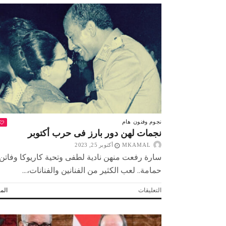
نجوم وفنون
هام
نجمات لهن دور بارز فى حرب أكتوبر
MKAMAL
أكتوبر 25, 2023
سارة رفعت منهن نادية لطفى وتحية كاريوكا وفاتن
حمامة.. لعب الكثير من الفنانين والفنانات،...
على
التعليقات
المز
نجمات
 لولاد بلدنا
التشجيع «أخلاق» وليس «تحفيل»
لهن
دور