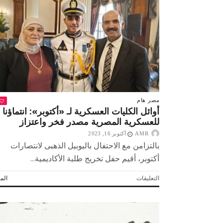
باستئصال
«فيروس
سى»
؟
مغلقة
مصر
هام
أوائل الكليات العسكرية لـ «أكتوبر»: انتماؤنا
للعسكرية المصرية مصدر فخر واعتزاز
AMR
أكتوبر 16, 2023
بالتزامن مع الاحتفال باليوبيل الذهبى لانتصارات
أكتوبر، أقيم حفل تخريج طلبة الأكاديمية...
على
التعليقات
المز
أوائل
الكليات
العسكرية
لـ