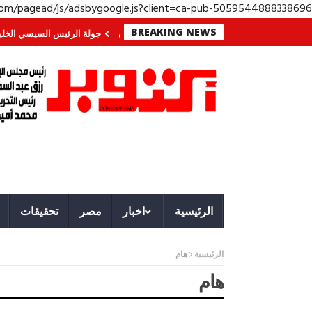
.com/pagead/js/adsbygoogle.js?client=ca-pub-5059544888338696
BREAKING NEWS
لجنوب؟ معركة لا تُرى.. وحراس لا ينامون
جولة الرئيس السيسي الخليجية.. رسائ
الرئيسية
اخبار
مصر
تحقيقات
الرئيسية
هام
هام