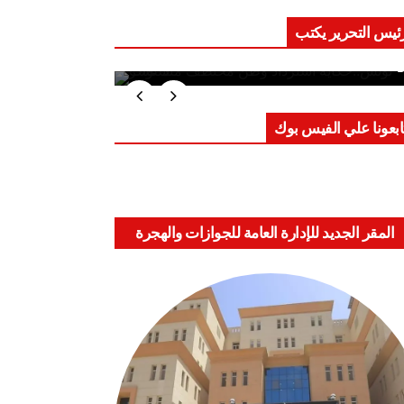
ئيس التحرير يكتب
ب على العقول.. حادثة دمياط تكشف
اعد الاشتباك الجديدة
ابعونا علي الفيس بوك
المقر الجديد للإدارة العامة للجوازات والهجرة
والجنسية بالعباسية