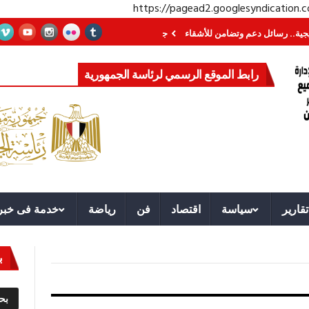
https://pagead2.googlesyndication
ل دعم وتضامن للأشقاء
جهاز مستقبل مصر نموذجا.. لماذا تُنشئ الدول كيانات تنم
رابط الموقع الرسمي لرئاسة الجمهورية
تقارير
سياسة
اقتصاد
فن
رياضة
خدمة فى خبر
ب