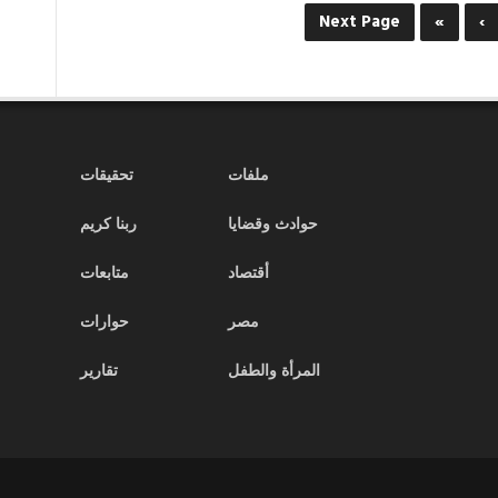
الوطني”
Next Page
»
›
يقرر
تعليق
أعماله
مؤقتا
لحين
إنتهاء
الإنتخابات
ملفات
تحقيقات
الرئاسية
مغلقة
حوادث وقضايا
ربنا كريم
أقتصاد
متابعات
مصر
حوارات
المرأة والطفل
تقارير