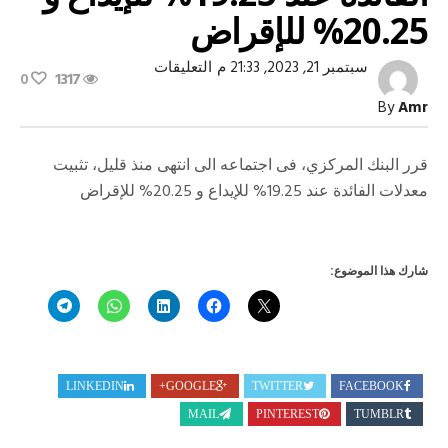
20.25% للإقراض
على
سبتمبر 21, 2023, 21:33 م
التعليقات
0
1317
البنك
المركزي
By
Amr
يثبت
معدلات
الفائدة
عند
قرر البنك المركزي، فى اجتماعه الى انتهى منذ قليل، تثبيت
19.25%
معدلات الفائدة عند 19.25% للإيداع و 20.25% للإقراض
للإيداع
و
20.25%
للإقراض
مغلقة
شارك هذا الموضوع:
LINKEDIN
GOOGLE+
TWITTER
FACEBOOK
MAIL
PINTEREST
TUMBLR