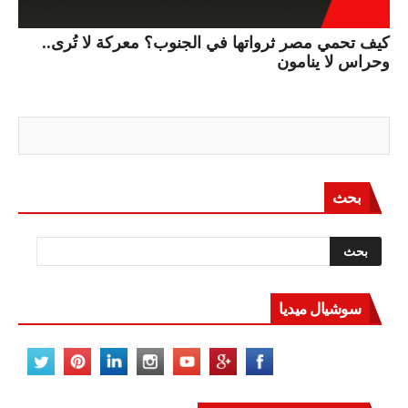
كيف تحمي مصر ثرواتها في الجنوب؟ معركة لا تُرى..
وحراس لا ينامون
بحث
سوشيال ميديا