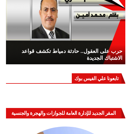
حرب على العقول.. حادثة دمياط تكشف قواعد
الاشتباك الجديدة
تابعونا علي الفيس بوك
المقر الجديد للإدارة العامة للجوازات والهجرة والجنسية
بالعباسية