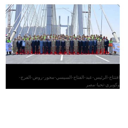
الرئيس عبد الفتاح السيسي يفتتح محور روض الفرج
وكوبري تحيا مصر
افتتاح-الرئيس-عبد-الفتاح-السيسي-محور-روض-الفرج-
وكوبري-تحيا-مصر