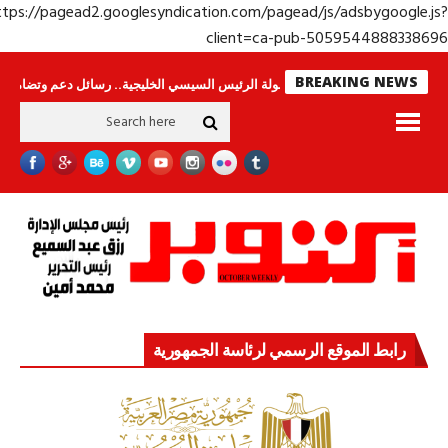
https://pagead2.googlesyndication.com/pagead/js/adsbygoogle.j
client=ca-pub-50595448883386
BREAKING NEWS
حراس لا ينامون
جولة الرئيس السيسي الخليجية.. رسائل دعم وتضامن للأشقاء
رابط الموقع الرسمي لرئاسة الجمهورية