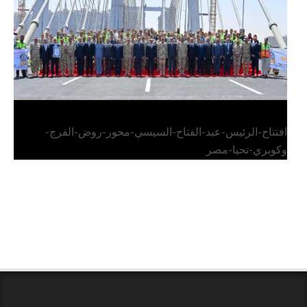
افتتاح-الرئيس-عبد-الفتاح-السيسي-محور-روض-الفرج-
وكوبري-تحيا-مصر