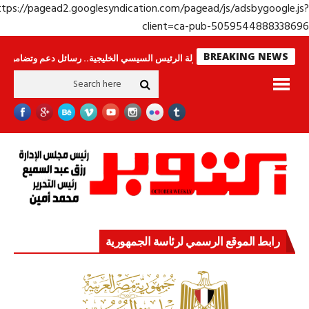
https://pagead2.googlesyndication.com/pagead/js/adsbygoogle.j
client=ca-pub-50595448883386
BREAKING NEWS
حراس لا ينامون
جولة الرئيس السيسي الخليجية.. رسائل دعم وتضامن للأشقاء
رابط الموقع الرسمي لرئاسة الجمهورية