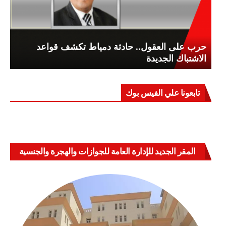
حرب على العقول.. حادثة دمياط تكشف قواعد
الاشتباك الجديدة
تابعونا علي الفيس بوك
المقر الجديد للإدارة العامة للجوازات والهجرة والجنسية
بالعباسية