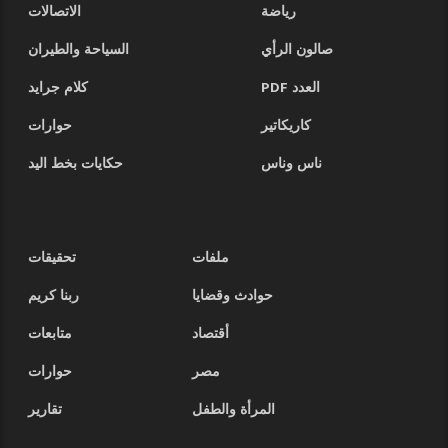
رياضة
الاتصالات
صالون الرأي
السياحة والطيران
العدد PDF
كلام جرايد
كاريكاتير
حوارات
ناس وناس
حكايات بخط اليد
ملفات
تحقيقات
حوادث وقضايا
ربنا كريم
أقتصاد
متابعات
مصر
حوارات
المرأة والطفل
تقارير