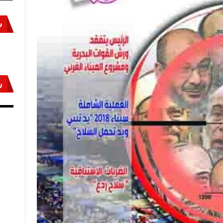
س
ر
أكتوبر «النصر» و«المجلة»
مص