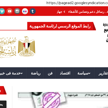
https://pagead2.googlesyndication
 دعم وتضامن للأشقاء
جهاز مستقبل مصر نموذجا.. لماذا تُنشئ الدول كيانات تنمو
رابط الموقع الرسمي لرئاسة الجمهورية
تقارير
سياسة
اقتصاد
فن
رياضة
خدمة فى خبر
ب