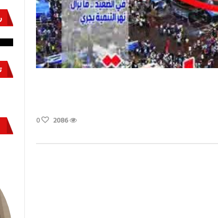
ر
نشئ
كيف تحمي مصر ثرواتها في الجنوب؟
حر
معركة لا تُرى.. وحراس لا ينامون
قو
ت
ى
0
2086
دد
21
لة
وبر
لقة