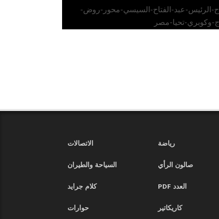
اح-الرئيس-عبد-الفتاح-السيسي-محور-روض-
ج-وكوبري-تحيا-مصر
رياضة
الاتصالات
صالون الرأي
السياحة والطيران
العدد PDF
كلام جرايد
كاريكاتير
حوارات