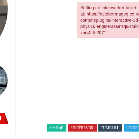
ا
MAIL
PINTEREST
TUMBLR
LINKE