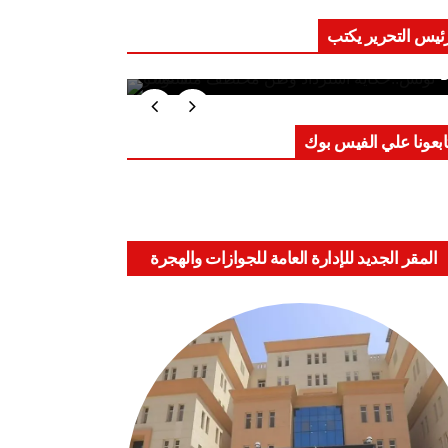
ئيس التحرير يكتب
ب على العقول.. حادثة دمياط تكشف
اعد الاشتباك الجديدة
ابعونا علي الفيس بوك
المقر الجديد للإدارة العامة للجوازات والهجرة
والجنسية بالعباسية