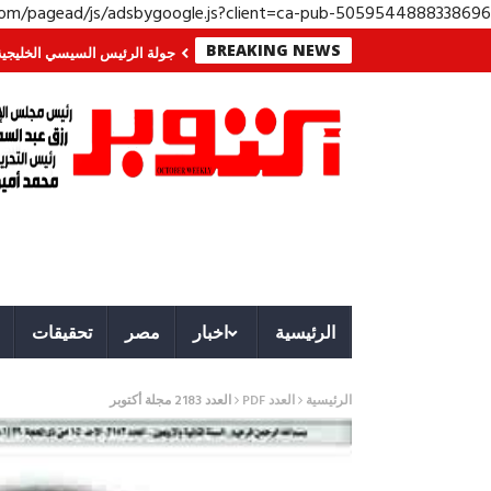
.com/pagead/js/adsbygoogle.js?client=ca-pub-5059544888338696
BREAKING NEWS
جنوب؟ معركة لا تُرى.. وحراس لا ينامون
جولة الرئيس السيسي الخليجية.. رسائل
الرئيسية
اخبار
مصر
تحقيقات
الرئيسية
العدد PDF
العدد 2183 مجلة أكتوبر