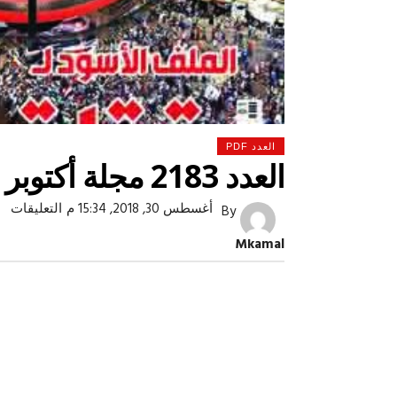
صبح التخطيط خط
جهاز مستقبل مصر نموذجا.. لماذا تُ
الدول كيانات تنموية عملاقة؟
العدد PDF
العدد 2183 مجلة أكتوبر
عل
أغسطس 30, 2018, 15:34 م
التعليقات
By
الع
83
Mkamal
مج
أكت
مغ