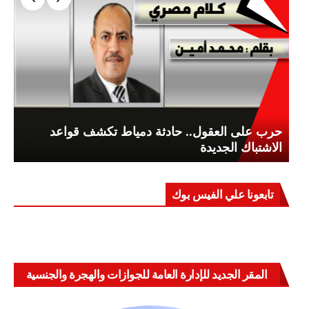
حرب على العقول.. حادثة دمياط تكشف قواعد
الاشتباك الجديدة
تابعونا علي الفيس بوك
المقر الجديد للإدارة العامة للجوازات والهجرة والجنسية
بالعباسية