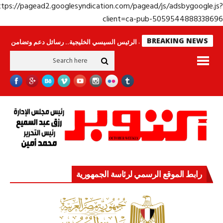
https://pagead2.googlesyndication.com/pagead/js/adsbygoogle.j
client=ca-pub-50595448883386
BREAKING NEWS
لا ينامون
جولة الرئيس السيسي الخليجية.. رسائل دعم وتضامن للأشقاء
جها
رابط الموقع الرسمي لرئاسة الجمهورية