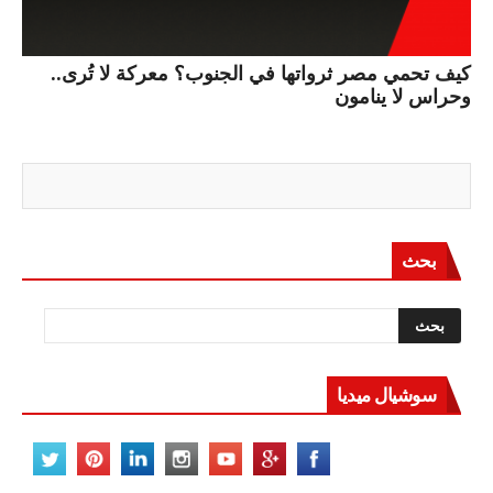
كيف تحمي مصر ثرواتها في الجنوب؟ معركة لا تُرى..
وحراس لا ينامون
بحث
سوشيال ميديا