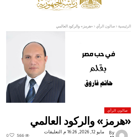
الرئيسية
صالون الرأي
«هرمز» والركود العالمي
صالون الرأي
«هرمز» والركود العالمي
على
مايو 12, 2026, 16:26 م
التعليقات
By
0
566
«هرمز»