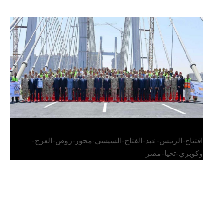
الرئيس عبد الفتاح السيسي يفتتح محور روض الفرج
وكوبري تحيا مصر
افتتاح-الرئيس-عبد-الفتاح-السيسي-محور-روض-الفرج-
وكوبري-تحيا-مصر