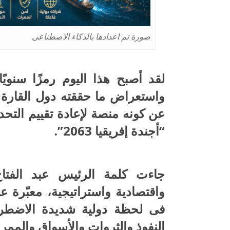
صورة تم اعدادها بالذكاء الاصطناعى
لقد أصبح هذا اليوم رمزًا سنويًا 
واستعراض ما حققته دول القارة 
عن كونه منصة لإعادة تقييم الت
“أجندة إفريقيا 2063”.
جاءت كلمة الرئيس عبد الفت
واقتصادية واستراتيجية، معبّرة ع
فى لحظة دولية شديدة الاضطرا
النفوذ والثروات والأسواق والممرا