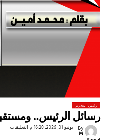
رئيس التحرير
رسائل الرئيس.. ومستقبل 
على
يونيو 01, 2026, 16:28 م
التعليقات
By
 لولاد بلدنا
التشجيع «أخلاق» وليس «تحفيل»
رسائل
M
الرئيس