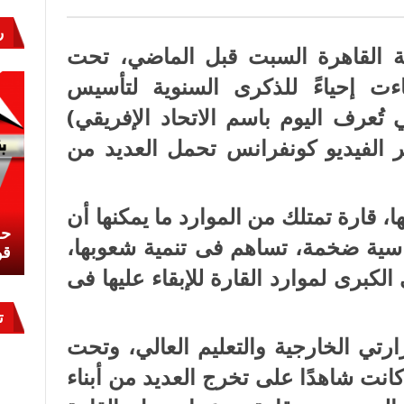
بل
ر
ة
عة القاهرة السبت قبل الماضي، تحت
ءت إحياءً للذكرى السنوية لتأسيس
 تُعرف اليوم باسم الاتحاد الإفريقي)
الفيديو كونفرانس تحمل العديد من
ا، قارة تمتلك من الموارد ما يمكنها أن
نشئ
كيف تحمي مصر ثرواتها في الجنوب؟
حر
سية ضخمة، تساهم فى تنمية شعوبها،
معركة لا تُرى.. وحراس لا ينامون
قو
برى لموارد القارة للإبقاء عليها فى
ت
رتي الخارجية والتعليم العالي، وتحت
 كانت شاهدًا على تخرج العديد من أبناء