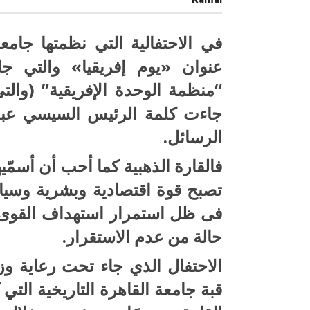
Kamal
ومستق
القارة
الذهبي
مغلقة
في الاحتفالية التي نظمتها جام
عنوان «يوم إفريقيا» والتي جا
“منظمة الوحدة الإفريقية” (والتي
جاءت كلمة الرئيس السيسي عبر 
الرسائل.
فالقارة الذهبية كما أحب أن أسمّيه
صبح التخطيط خط
جهاز مستقبل مصر نموذجا.. لماذا تُ
تصبح قوة اقتصادية وبشرية وسيا
الدول كيانات تنموية عملاقة؟
فى ظل استمرار استهداف القوى الك
حالة من عدم الاستقرار.
الاحتفال الذي جاء تحت رعاية وزا
قبة جامعة القاهرة التاريخية التي