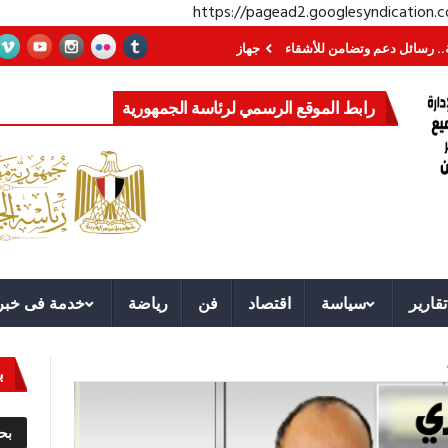
https://pagead2.googlesyndication
 وتضامن للأشقاء
جهاز مستقبل مصر نموذجا.. لماذا تُنشئ الدول كيانات تنموية عم
رابط الموقع الرسمي لرئاسة الجمهورية
تقارير
سياسة
اقتصاد
فن
رياضة
خدمة فى خبر
ب