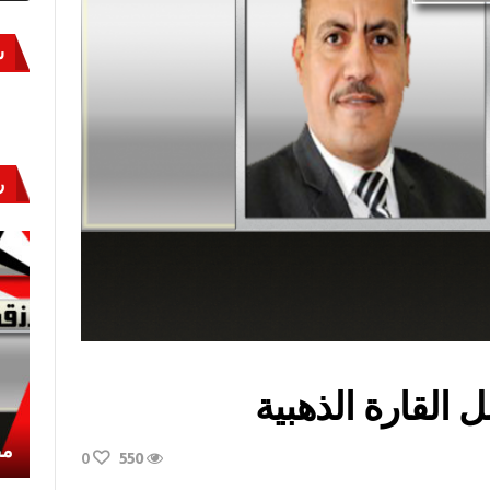
س
ر
القارة الذهبية
أكتوبر «النصر» و«المجلة»
مص
0
550
..