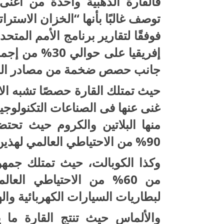
فالقارة الذهبية واحدة من أغنى 
توصف غالبًا بأنها “الخزان الاسترات
إفريقيا على حو
جانب حصص ضخمة من مصادر الطاقة
حيث تمتلك القارة حصصًا تشبه الا
غنى عنها فى الصناعات التكنولوجي
منها البلاتين والكروم حيث تحتض
90% من الاحتياطي العالمي لهذين المعدنين.
وكذا الكوبالت، حيث تمتلك جمهور
من 60% من الاحتياطي الع
لبطاريات السيارات الكهربائية واله