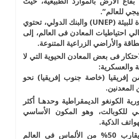
بقاع الأرض بالموارد الطبيعية، حيث
يجي للعالم”.
فوفقًا لتقارير برنامج الأمم المتحدة للبيئة (UNEP) والبنك الدولي، تحتوي
الي 30% من إجمالي احتياطيات المعادن فى العالم، إلى
 والأراضي الزراعية المتنوعة.
حتكار فى بعض المعادن الحيوية التي لا
ة والعسكرية:
ن إفريقيا (خاصة جنوب إفريقيا) نحو
ية الكونغو الديمقراطية وحدهـا أكثر
المي للكوبالت، وهو المكون الأساسي
واتف الذكية.
والألماس حيث تنتج القارة ما يقارب 50% من الألماس فى العالم