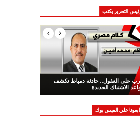
ئيس التحرير يكتب
ب على العقول.. حادثة دمياط تكشف
اعد الاشتباك الجديدة
ابعونا علي الفيس بوك