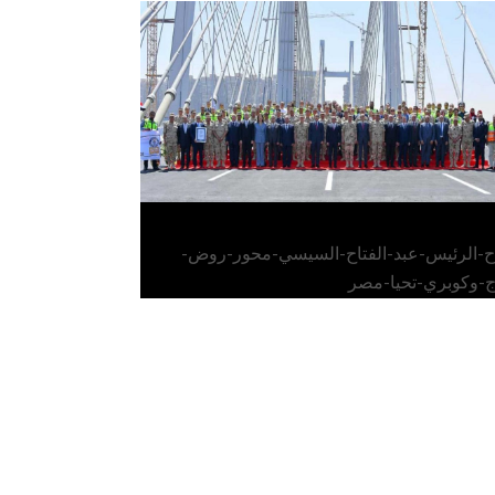
الرئيس عبد الفتاح السيسي يفتتح محور روض
الفرج وكوبري تحيا مصر
اح-الرئيس-عبد-الفتاح-السيسي-محور-روض-
ج-وكوبري-تحيا-مصر