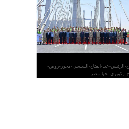
الرئيس عبد الفتاح السيسي يفتتح محور روض
الفرج وكوبري تحيا مصر
اح-الرئيس-عبد-الفتاح-السيسي-محور-روض-
ج-وكوبري-تحيا-مصر