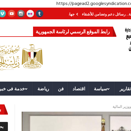
https://pagead2.googlesyndication
سائل دعم وتضامن للأشقاء
جهاز مستقبل مصر نموذجا.. لماذا تُنشئ الدول كيانات 
رابط الموقع الرسمي لرئاسة الجمهورية
تقارير
سياسة
اقتصاد
فن
رياضة
خدمة فى خبر
زير المالية
ب