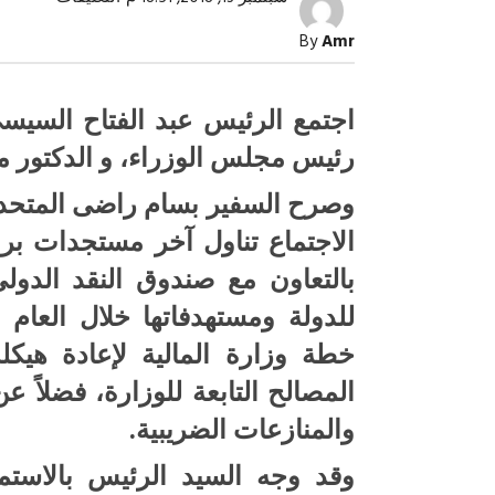
الرئيس
السيسي
By
Amr
يجتمع
مع
رئيس
مجلس
اجتمع الرئيس عبد الفتاح السي
الوزراء
ووزير
رئيس مجلس الوزراء، و الدكتور مح
المالية
مغلقة
وصرح السفير بسام راضى المتحد
الاجتماع تناول آخر مستجدات برنا
بالتعاون مع صندوق النقد الدولي
صبح التخطيط خط
جهاز مستقبل مصر نموذجا.. لماذا تُ
الدول كيانات تنموية عملاقة؟
خطة وزارة المالية لإعادة هي
المصالح التابعة للوزارة، فضلاً 
والمنازعات الضريبية.
وقد وجه السيد الرئيس بالاستم