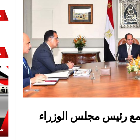
س
ر
مع رئيس مجلس الوزراء
أكتوبر «النصر» و«المجلة»
مص