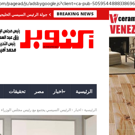
.com/pagead/js/adsbygoogle.js?client=ca-pub-5059544888338696
BREAKING NEWS
ي الجنوب؟ معركة لا تُرى.. وحراس لا ينامون
جولة الرئيس السيسي الخليجية.. ر
الرئيسية
اخبار
مصر
تحقيقات
الرئيسية
اخبار
الرئيس السيسي يجتمع مع رئيس مجلس الوزراء وو