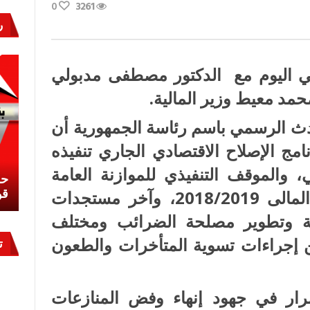
0
3261
ر
سي اليوم مع الدكتور مصطفى مدبولي
مد معيط وزير المالية.
ث الرسمي باسم رئاسة الجمهورية أن
مج الإصلاح الاقتصادي الجاري تنفيذه
، والموقف التنفيذي للموازنة العامة
نشئ
كيف تحمي مصر ثرواتها في الجنوب؟
حر
معركة لا تُرى.. وحراس لا ينامون
قو
للدولة ومستهدفاتها خلال العام المالى 2018/2019، وآخر مستجدات
كلة وتطوير مصلحة الضرائب ومختلف
عن إجراءات تسوية المتأخرات والطعون
ت
رار في جهود إنهاء وفض المنازعات