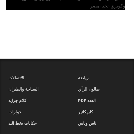
وكوبري-تحيا-مصر
رياضة
الاتصالات
صالون الرأي
السياحة والطيران
العدد PDF
كلام جرايد
كاريكاتير
حوارات
ناس وناس
حكايات بخط اليد