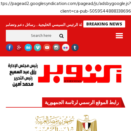
https://pagead2.googlesyndication.com/pagead/js/adsbygoogle.j
client=ca-pub-50595448883386
BREAKING NEWS
 لا ينامون
جولة الرئيس السيسي الخليجية.. رسائل دعم وتضامن للأشقاء
جه
رابط الموقع الرسمي لرئاسة الجمهورية