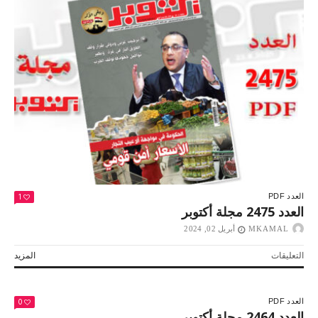
تاريخ
من
الوعي
والمعرفة
مغلقة
1
العدد PDF
العدد 2475 مجلة أكتوبر
MKAMAL
أبريل 02, 2024
على
التعليقات
المزيد
العدد
2475
مجلة
0
العدد PDF
أكتوبر
العدد 2464 مجلة أكتوبر