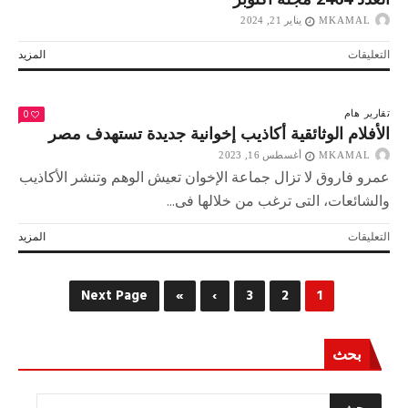
مغلقة
MKAMAL
يناير 21, 2024
على
التعليقات
المزيد
العدد
2464
مجلة
0
تقارير
هام
أكتوبر
الأفلام الوثائقية أكاذيب إخوانية جديدة تستهدف مصر
مغلقة
MKAMAL
أغسطس 16, 2023
عمرو فاروق لا تزال جماعة الإخوان تعيش الوهم وتنشر الأكاذيب
والشائعات، التى ترغب من خلالها فى...
على
التعليقات
المزيد
الأفلام
الوثائقية
أكاذيب
Next Page
»
›
3
2
1
إخوانية
جديدة
تستهدف
بحث
مصر
مغلقة