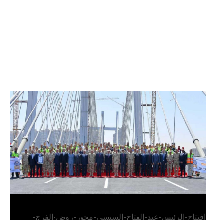
الرئيس عبد الفتاح السيسي يفتتح محور روض الفرج
وكوبري تحيا مصر
افتتاح-الرئيس-عبد-الفتاح-السيسي-محور-روض-الفرج-