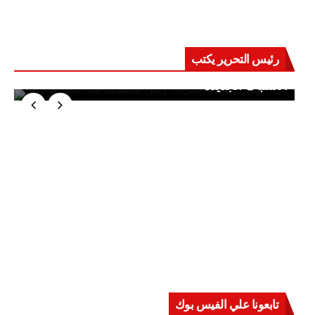
رئيس التحرير يكتب
حرب على العقول.. حادثة دمياط تكشف قواعد
الاشتباك الجديدة
تابعونا علي الفيس بوك