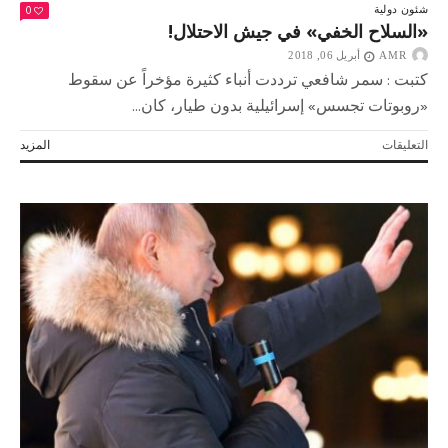
0
شئون دولية
«السلاح الخفي» في جيش الاحتلال!
AMR
أبريل 06, 2018
كتبت : سمر شافعي ترددت أنباء كثيرة مؤخراً عن سقوط
«روبوتات تجسس» إسرائيلية بدون طيار، كان...
على
التعليقات
المزيد
«السلاح
الخفي»
في
جيش
الاحتلال!
مغلقة