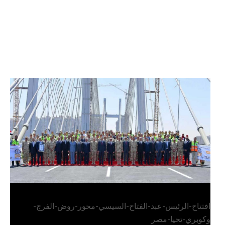
الرئيس عبد الفتاح السيسي يفتتح محور روض الفرج
وكوبري تحيا مصر
افتتاح-الرئيس-عبد-الفتاح-السيسي-محور-روض-الفرج-
وكوبري-تحيا-مصر