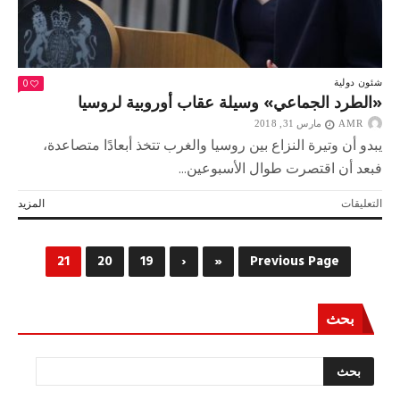
0
شئون دولية
«الطرد الجماعي» وسيلة عقاب أوروبية لروسيا
AMR
مارس 31, 2018
يبدو أن وتيرة النزاع بين روسيا والغرب تتخذ أبعادًا متصاعدة،
فبعد أن اقتصرت طوال الأسبوعين...
على
التعليقات
المزيد
«الطرد
الجماعي»
وسيلة
21
20
19
‹
«
Previous Page
عقاب
أوروبية
لروسيا
بحث
مغلقة