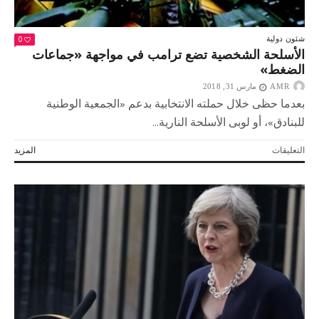
0
شئون دولية
الأسلحة الشخصية تضع ترامب في مواجهة «جماعات
الضغط»
AMR
مارس 31, 2018
بعدما حظى خلال حملته الانتخابية بدعم «الجمعية الوطنية
للبنادق»، أو لوبى الأسلحة النارية...
على
التعليقات
المزيد
الأسلحة
الشخصية
تضع
ترامب
في
مواجهة
«جماعات
الضغط»
مغلقة