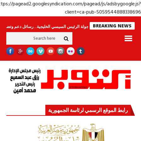
https://pagead2.googlesyndication.com/pagead/js/adsbygoogle.j
client=ca-pub-50595448883386
BREAKING NEWS
وحراس لا ينامون
جولة الرئيس السيسي الخليجية.. رسائل دعم وتضامن للأشقاء
رابط الموقع الرسمي لرئاسة الجمهورية