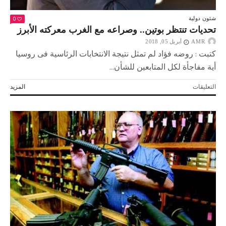
0
شئون دولية
تحديات تنتظر بوتين.. وصراعه مع الغرب معركته الأبرز
AMR
أبريل 05, 2018
كتبت : روضه فؤاد لم تمثل نتيجة الانتخابات الرئاسية فى روسيا
أية مفاجأة لكل المتابعين للشأن...
على
التعليقات
المزيد
تحديات
تنتظر
بوتين..
وصراعه
مع
الغرب
معركته
الأبرز
مغلقة