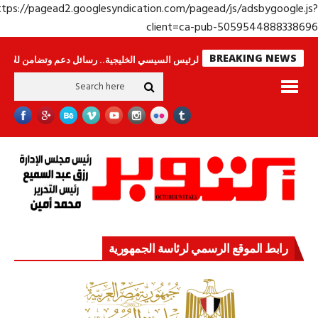
https://pagead2.googlesyndication.com/pagead/js/adsbygoogle.j
client=ca-pub-50595448883386
BREAKING NEWS
ينامون
جولة الرئيس السيسي الخليجية.. رسائل دعم وتضامن للأشقاء
جهاز م
رابط الموقع الرسمي لرئاسة الجمهورية