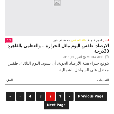
0
اخبار
اخبار عاجلة
حالة الطقس
خدمة فى خبر
الارصاد: طقس اليوم مائل للحرارة .. والعظمى بالقاهرة
30درجة
MOHAMED
أكتوبر 09, 2018
يتوقع خبراء هيئة الأرصاد الجوية، أن يسود، اليوم الثلاثاء، طقس
معتدل على السواحل الشمالية...
على
التعليقات
المزيد
الارصاد:
طقس
اليوم
»
›
4
3
2
1
‹
Previous Page
مائل
للحرارة
Next Page
..
والعظمى