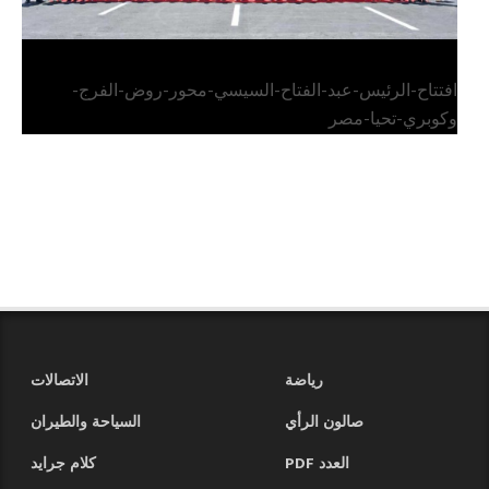
افتتاح-الرئيس-عبد-الفتاح-السيسي-محور-روض-الفرج-
وكوبري-تحيا-مصر
رياضة
الاتصالات
صالون الرأي
السياحة والطيران
العدد PDF
كلام جرايد