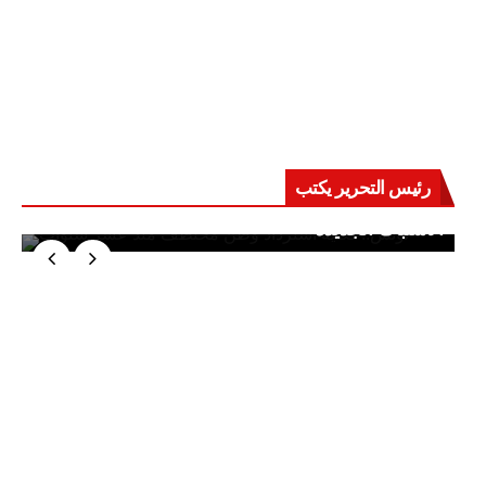
رئيس التحرير يكتب
حرب على العقول.. حادثة دمياط تكشف قواعد
الاشتباك الجديدة