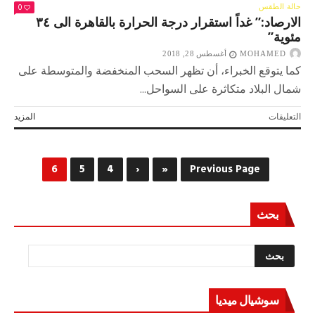
0
حالة الطقس
الارصاد:” غداً استقرار درجة الحرارة بالقاهرة الى ٣٤
مئوية”
MOHAMED
أغسطس 28, 2018
كما يتوقع الخبراء، أن تظهر السحب المنخفضة والمتوسطة على
شمال البلاد متكاثرة على السواحل...
على
التعليقات
المزيد
الارصاد:”
غداً
استقرار
6
5
4
‹
«
Previous Page
درجة
الحرارة
بالقاهرة
الى
بحث
٣٤
مئوية”
مغلقة
سوشيال ميديا