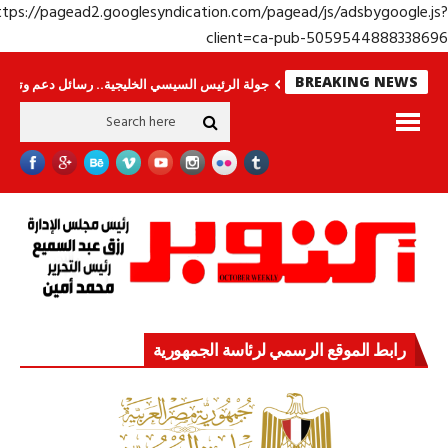
https://pagead2.googlesyndication.com/pagead/js/adsbygoogle.j
client=ca-pub-50595448883386
BREAKING NEWS
ى.. وحراس لا ينامون
جولة الرئيس السيسي الخليجية.. رسائل دعم وتضامن للأشق
رابط الموقع الرسمي لرئاسة الجمهورية