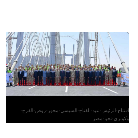
الرئيس عبد الفتاح السيسي يفتتح محور روض الفرج
وكوبري تحيا مصر
افتتاح-الرئيس-عبد-الفتاح-السيسي-محور-روض-الفرج-
وكوبري-تحيا-مصر