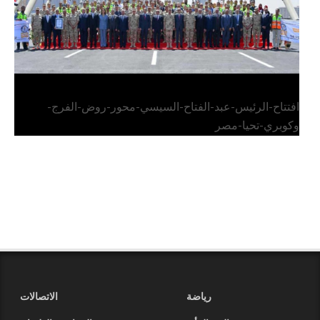
افتتاح-الرئيس-عبد-الفتاح-السيسي-محور-روض-الفرج-
وكوبري-تحيا-مصر
رياضة
الاتصالات