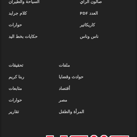
صالون الرأي
السياحة والطيران
العدد PDF
كلام جرايد
كاريكاتير
حوارات
ناس وناس
حكايات بخط اليد
ملفات
تحقيقات
حوادث وقضايا
ربنا كريم
أقتصاد
متابعات
مصر
حوارات
المرأة والطفل
تقارير