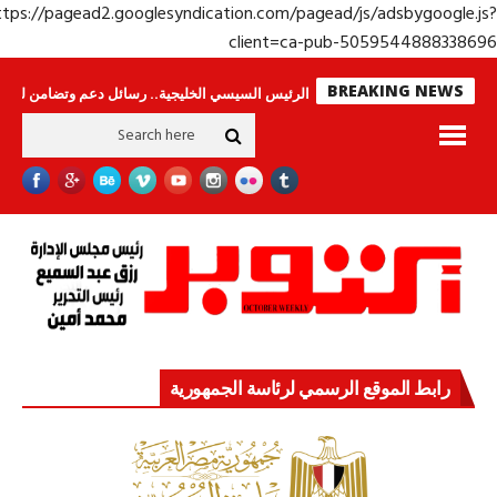
https://pagead2.googlesyndication.com/pagead/js/adsbygoogle.j
client=ca-pub-50595448883386
BREAKING NEWS
ا ينامون
جولة الرئيس السيسي الخليجية.. رسائل دعم وتضامن للأشقاء
جهاز
رابط الموقع الرسمي لرئاسة الجمهورية