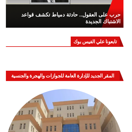
حرب على العقول.. حادثة دمياط تكشف قواعد
الاشتباك الجديدة
تابعونا علي الفيس بوك
المقر الجديد للإدارة العامة للجوازات والهجرة والجنسية
بالعباسية