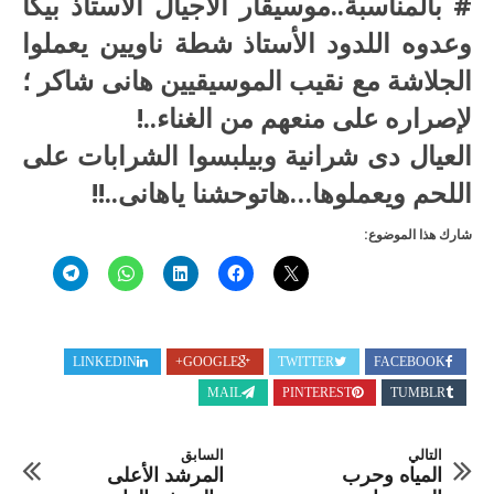
# بالمناسبة..موسيقار الاجيال الأستاذ بيكا
وعدوه اللدود الأستاذ شطة ناويين يعملوا
الجلاشة مع نقيب الموسيقيين هانى شاكر ؛
لإصراره على منعهم من الغناء..!
العيال دى شرانية وبيلبسوا الشرابات على
اللحم ويعملوها…هاتوحشنا ياهانى..!!
شارك هذا الموضوع:
LINKEDIN
GOOGLE+
TWITTER
FACEBOOK
MAIL
PINTEREST
TUMBLR
التالي
السابق
المياه وحرب
المرشد الأعلى