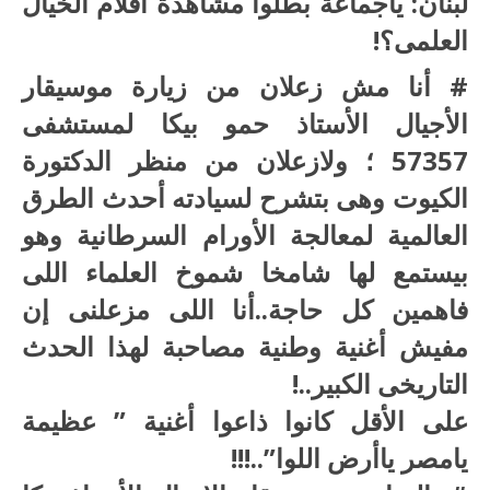
لبنان: ياجماعة بطلوا مشاهدة أفلام الخيال
العلمى؟!
# أنا مش زعلان من زيارة موسيقار
الأجيال الأستاذ حمو بيكا لمستشفى
57357 ؛ ولازعلان من منظر الدكتورة
الكيوت وهى بتشرح لسيادته أحدث الطرق
العالمية لمعالجة الأورام السرطانية وهو
بيستمع لها شامخا شموخ العلماء اللى
فاهمين كل حاجة..أنا اللى مزعلنى إن
مفيش أغنية وطنية مصاحبة لهذا الحدث
التاريخى الكبير..!
على الأقل كانوا ذاعوا أغنية ” عظيمة
يامصر ياأرض اللوا”..!!!