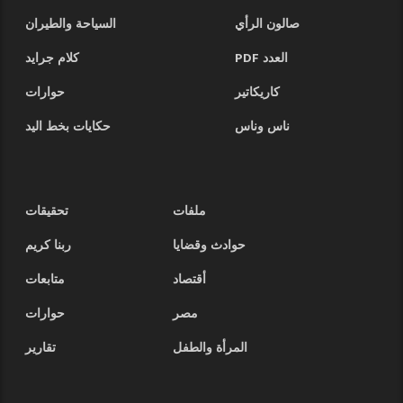
صالون الرأي
السياحة والطيران
العدد PDF
كلام جرايد
كاريكاتير
حوارات
ناس وناس
حكايات بخط اليد
ملفات
تحقيقات
حوادث وقضايا
ربنا كريم
أقتصاد
متابعات
مصر
حوارات
المرأة والطفل
تقارير