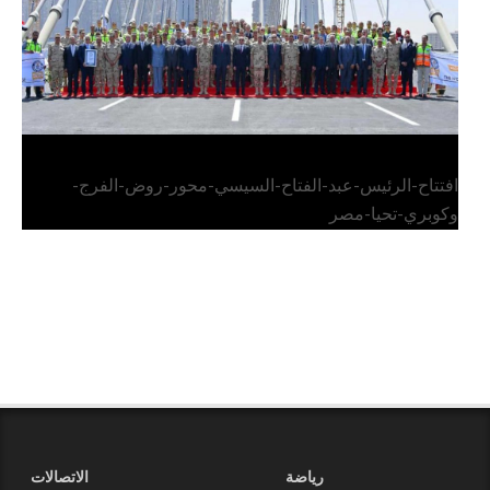
افتتاح-الرئيس-عبد-الفتاح-السيسي-محور-روض-الفرج-
وكوبري-تحيا-مصر
رياضة
الاتصالات