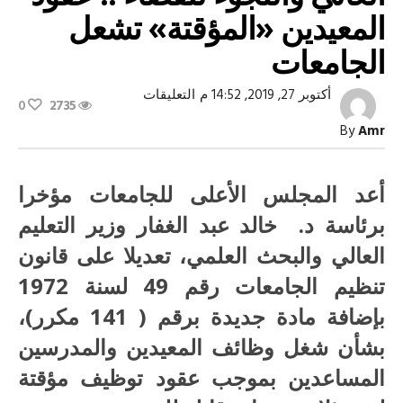
المعيدين «المؤقتة» تشعل
الجامعات
على
أكتوبر 27, 2019, 14:52 م
التعليقات
0
2735
دعوات
لإقالة
By
Amr
وزير
التعليم
العالي
واللجوء
أعد المجلس الأعلى للجامعات مؤخرا
للقضاء
..
برئاسة د. خالد عبد الغفار وزير التعليم
عقود
المعيدين
العالي والبحث العلمي، تعديلا على قانون
«المؤقتة»
تشعل
الجامعات
تنظيم الجامعات رقم 49 لسنة 1972
مغلقة
بإضافة مادة جديدة برقم ( 141 مكرر)،
بشأن شغل وظائف المعيدين والمدرسين
المساعدين بموجب عقود توظيف مؤقتة