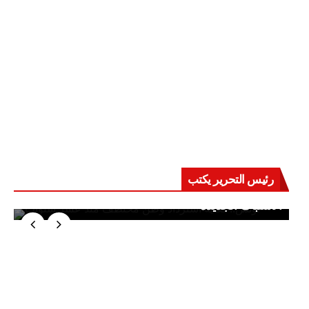
رئيس التحرير يكتب
حرب على العقول.. حادثة دمياط تكشف قواعد
الاشتباك الجديدة