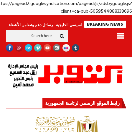
https://pagead2.googlesyndication.com/pagead/js/adsbygoogle.j
client=ca-pub-50595448883386
BREAKING NEWS
جولة الرئيس السيسي الخليجية.. رسائل دعم وتضامن للأشقاء
جهاز مستقبل مصر 
رابط الموقع الرسمي لرئاسة الجمهورية