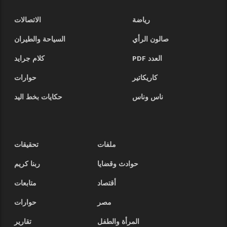
رياضة
الاتصالات
صالون الرأي
السياحة والطيران
العدد PDF
كلام جرايد
كاريكاتير
حوارات
ناس وناس
حكايات بخط اليد
ملفات
تحقيقات
حوادث وقضايا
ربنا كريم
أقتصاد
متابعات
مصر
حوارات
المرأة والطفل
تقارير