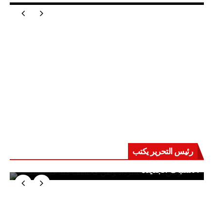
رئيس التحرير يكتب
حرب على العقول.. حادثة دمياط تكشف قواعد
الاشتباك الجديدة