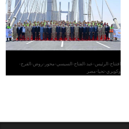
وكوبري تحيا مصر
افتتاح-الرئيس-عبد-الفتاح-السيسي-محور-روض-الفرج-
وكوبري-تحيا-مصر