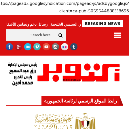
https://pagead2.googlesyndication.com/pagead/js/adsbygoogle.j
client=ca-pub-50595448883386
BREAKING NEWS
ون
جولة الرئيس السيسي الخليجية.. رسائل دعم وتضامن للأشقاء
جهاز مستقبل
رابط الموقع الرسمي لرئاسة الجمهورية