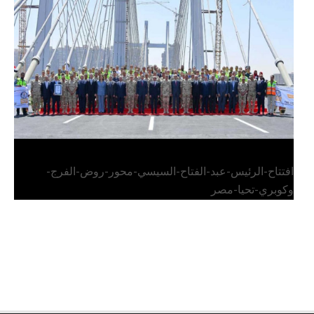
الرئيس عبد الفتاح السيسي يفتتح محور روض الفرج
وكوبري تحيا مصر
افتتاح-الرئيس-عبد-الفتاح-السيسي-محور-روض-الفرج-
وكوبري-تحيا-مصر