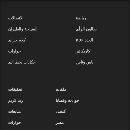
رياضة
الاتصالات
صالون الرأي
السياحة والطيران
العدد PDF
كلام جرايد
كاريكاتير
حوارات
ناس وناس
حكايات بخط اليد
ملفات
تحقيقات
حوادث وقضايا
ربنا كريم
أقتصاد
متابعات
مصر
حوارات