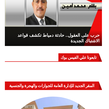
حرب على العقول.. حادثة دمياط تكشف قواعد
الاشتباك الجديدة
تابعونا علي الفيس بوك
المقر الجديد للإدارة العامة للجوازات والهجرة والجنسية
بالعباسية