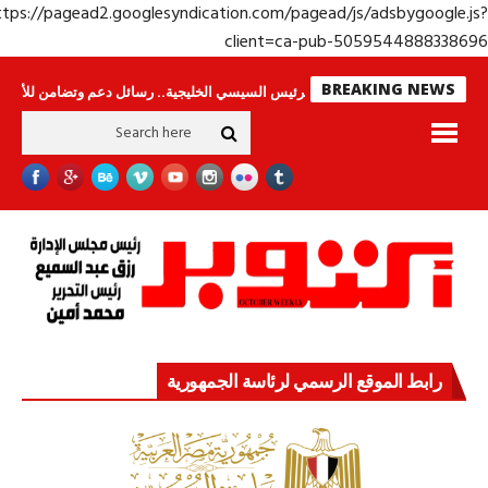
https://pagead2.googlesyndication.com/pagead/js/adsbygoogle.j
client=ca-pub-50595448883386
BREAKING NEWS
لا ينامون
جولة الرئيس السيسي الخليجية.. رسائل دعم وتضامن للأشقاء
جهاز
رابط الموقع الرسمي لرئاسة الجمهورية