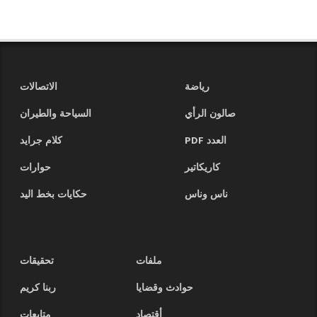
رياضة
الاتصالات
صالون الرأي
السياحة والطيران
العدد PDF
كلام جرايد
كاريكاتير
حوارات
ناس وناس
حكايات بخط اليد
ملفات
تحقيقات
حوادث وقضايا
ربنا كريم
أقتصاد
متابعات