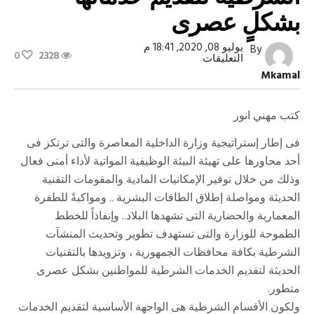
بشكلٍ عصرى
يوليو 08, 2020, 18:41 م
By
0
2328
على
التعليقات
تطوير
Mkamal
وتحديث
الأقسام
الشرطية
لتقديم
كتب مهني انور
خدماتها
بشكلٍ
فى إطار إستراتيجية وزارة الداخلية المعاصرة والتى ترتكز فى
عصرى
مغلقة
أحد محاورها على تهيئة البيئة الوظيفية المواتية لأداء أمنى فعال
وذلك من خلال توفير الإمكانيات المادية والمقومات التقنية
الحديثة ومواصلة إطلاق الطاقات البشرية .. ومواكبةً للطفرة
المعمارية والحضارية التى تشهدها البلاد.. وإنفاذاً للخطط
الطموحة للوزارة والتى تستهدف تطوير وتحديث المنشآت
الشرطية بكافة محافظات الجمهورية ، وتزويدها بالتقنيات
الحديثة لتقديم الخدمات الشرطية للمواطنين بشكل عصرى
متطور.
ولكون الأقسام الشرطية هى الواجهة الأساسية لتقديم الخدمات