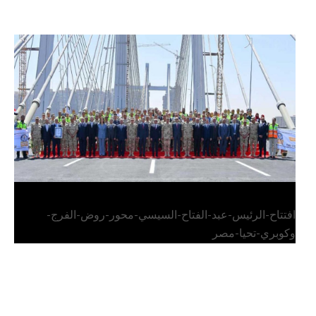
الرئيس عبد الفتاح السيسي يفتتح محور روض الفرج
وكوبري تحيا مصر
افتتاح-الرئيس-عبد-الفتاح-السيسي-محور-روض-الفرج-
وكوبري-تحيا-مصر