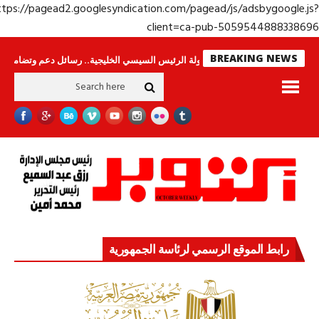
https://pagead2.googlesyndication.com/pagead/js/adsbygoogle.j
client=ca-pub-50595448883386
BREAKING NEWS
راس لا ينامون
جولة الرئيس السيسي الخليجية.. رسائل دعم وتضامن للأشقاء
رابط الموقع الرسمي لرئاسة الجمهورية