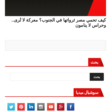
كيف تحمي مصر ثرواتها في الجنوب؟ معركة لا تُرى..
وحراس لا ينامون
بحث
سوشيال ميديا