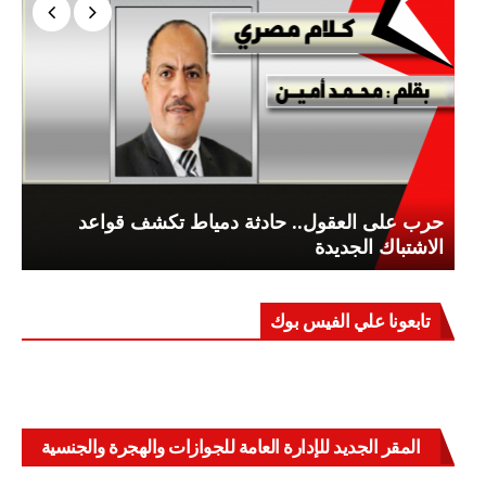
حرب على العقول.. حادثة دمياط تكشف قواعد
الاشتباك الجديدة
تابعونا علي الفيس بوك
المقر الجديد للإدارة العامة للجوازات والهجرة والجنسية
بالعباسية