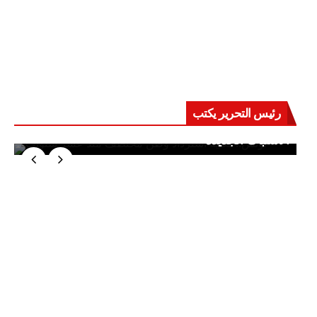
رئيس التحرير يكتب
حرب على العقول.. حادثة دمياط تكشف قواعد
الاشتباك الجديدة