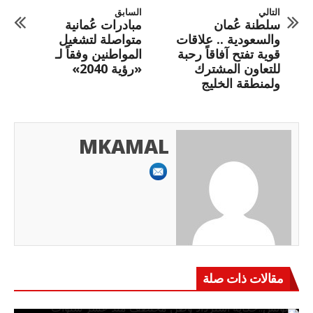
التالي
السابق
سلطنة عُمان
مبادرات عُمانية
والسعودية .. علاقات
متواصلة لتشغيل
قوية تفتح آفاقاً رحبة
المواطنين وفقاً لـ
للتعاون المشترك
«رؤية 2040»
ولمنطقة الخليج
MKAMAL
مقالات ذات صلة