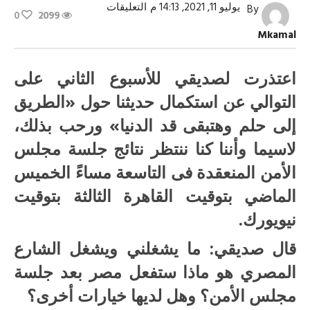
على
يوليو 11, 2021, 14:13 م
التعليقات
By
0
2099
المسكوت
عنه
Mkamal
فى
أزمة
سد
النهضة
اعتذرت لصديقي للأسبوع الثاني على
مغلقة
التوالي عن استكمال حديثنا حول «الطريق
إلى حلم وهتبقى قد الدنيا» ورحب بذلك،
لاسيما وأننا كنا ننتظر نتائج جلسة مجلس
الأمن المنعقدة فى التاسعة مساءً الخميس
الماضي بتوقيت القاهرة الثالثة بتوقيت
نيويورك.
قال صديقي: ما يشغلني ويشغل الشارع
المصري هو ماذا ستفعل مصر بعد جلسة
مجلس الأمن؟ وهل لديها خيارات أخرى؟