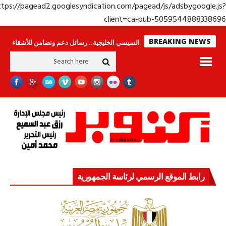
https://pagead2.googlesyndication.com/pagead/js/adsbygoogle.j
client=ca-pub-50595448883386
BREAKING NEWS
جولة الرئيس السيسي الخليجية.. رسائل دعم وتضامن للأشقاء
جهاز مستقبل مص
رابط الموقع الرسمي لرئاسة الجمهورية