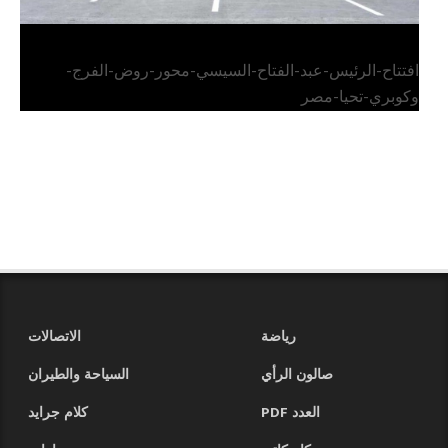
افتتاح-الرئيس-عبد-الفتاح-السيسي-محور-روض-الفرج-
وكوبري-تحيا-مصر
رياضة
الاتصالات
صالون الرأي
السياحة والطيران
العدد PDF
كلام جرايد