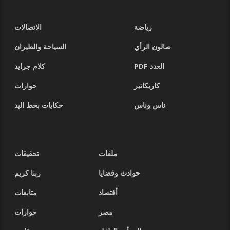
رياضة
الاتصالات
صالون الرأي
السياحة والطيران
العدد PDF
كلام جرايد
كاريكاتير
حوارات
ناس وناس
حكايات بخط اليد
ملفات
تحقيقات
حوادث وقضايا
ربنا كريم
أقتصاد
متابعات
مصر
حوارات