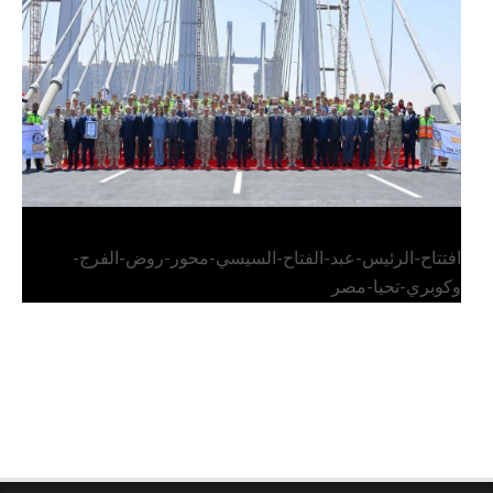
وكوبري تحيا مصر
افتتاح-الرئيس-عبد-الفتاح-السيسي-محور-روض-الفرج-
وكوبري-تحيا-مصر