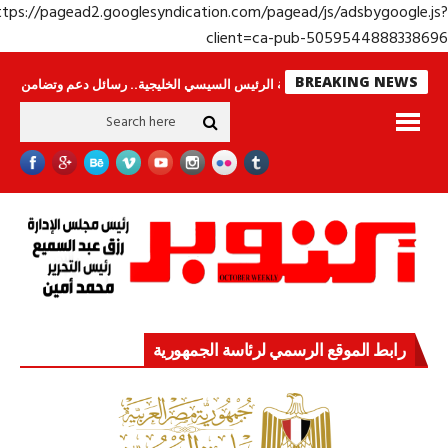
https://pagead2.googlesyndication.com/pagead/js/adsbygoogle.j
client=ca-pub-50595448883386
BREAKING NEWS
س لا ينامون
جولة الرئيس السيسي الخليجية.. رسائل دعم وتضامن للأشقاء
جه
رابط الموقع الرسمي لرئاسة الجمهورية