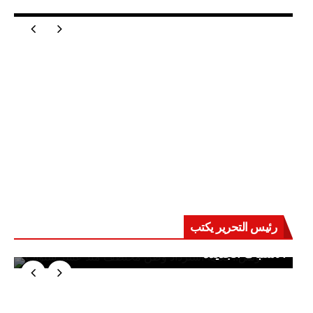
مصر تعيد للعالم اتزانه
رئيس التحرير يكتب
حرب على العقول.. حادثة دمياط تكشف قواعد
الاشتباك الجديدة