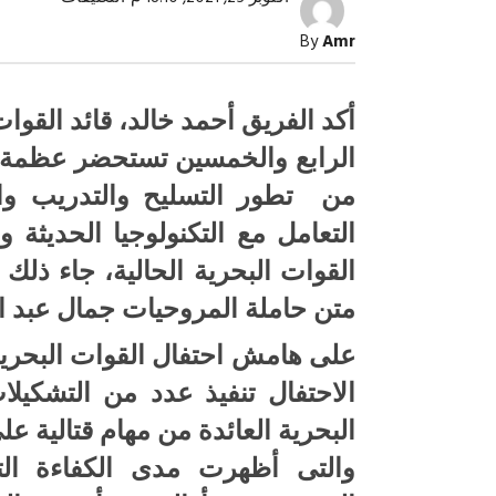
القوات
البحرية
By
Amr
تحتفل
بعيدها
الرابع
والخمسي
أكد الفريق أحمد خالد، قائد القوا
على
متن
الرابع والخمسين تستحضر عظمة ا
حاملة
المروحيا
من تطور التسليح والتدريب وا
جمال
عبد
الناصر
التعامل مع التكنولوجيا الحديثة 
مغلقة
القوات البحرية الحالية، جاء ذلك
صبح التخطيط خط
جهاز مستقبل مصر نموذجا.. لماذا تُ
متن حاملة المروحيات جمال عبد ا
الدول كيانات تنموية عملاقة؟
على هامش احتفال القوات البحرية
الاحتفال تنفيذ عدد من التشكيلا
البحرية العائدة من مهام قتالية عل
والتى أظهرت مدى الكفاءة التى