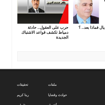
ال فماذا بعد.. ؟
حرب على العقول.. حادثة
دمياط تكشف قواعد الاشتباك
الجديدة
ملفات
تحقيقات
حوادث وقضايا
ربنا كريم