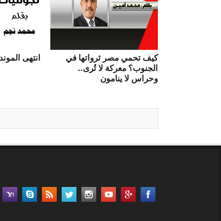
كيف تحمي مصر ثرواتها في
انتهى الموندي
الجنوب؟ معركة لا تُرى..
وحراس لا ينامون