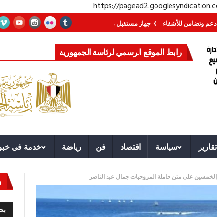
https://pagead2.googlesyndication
ن للأشقاء
جهاز مستقبل مصر نموذجا.. لماذا تُنشئ الدول كيانات تنموية عملاقة؟
رابط الموقع الرسمي لرئاسة الجمهورية
تقارير
سياسة
اقتصاد
فن
رياضة
خدمة فى خبر
ع والخمسين على متن حاملة المروحيات جمال عبد الناصر
ب