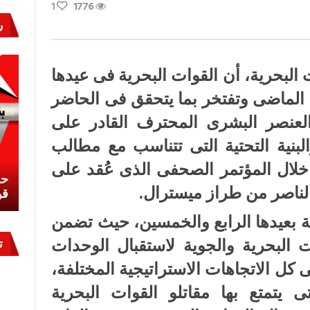
1
1776
ر
ن
ت البحرية، أن القوات البحرية فى عيدها
لماضى وتفتخر بما يتحقق فى الحاضر
ت
لعنصر البشرى المحترف القادر على
والبنية التحتية التى تتناسب مع مطالب
 خلال المؤتمر الصحفى الذى عُقد على
نشئ
كيف تحمي مصر ثرواتها في الجنوب؟
حر
لناصر من طراز ميسترال.
معركة لا تُرى.. وحراس لا ينامون
قو
 بعيدها الرابع والخمسين، حيث تضمن
ت البحرية والجوية لاستقبال الوحدات
ت
ى كل الاتجاهات الاستراتيجية المختلفة،
 يتمتع بها مقاتلو القوات البحرية