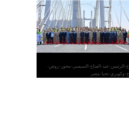
الرئيس عبد الفتاح السيسي يفتتح محور روض
الفرج وكوبري تحيا مصر
اح-الرئيس-عبد-الفتاح-السيسي-محور-روض-
ج-وكوبري-تحيا-مصر