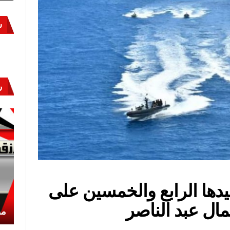
س
ر
يدها الرابع والخمسين على
ال عبد الناصر
أكتوبر «النصر» و«المجلة»
مص