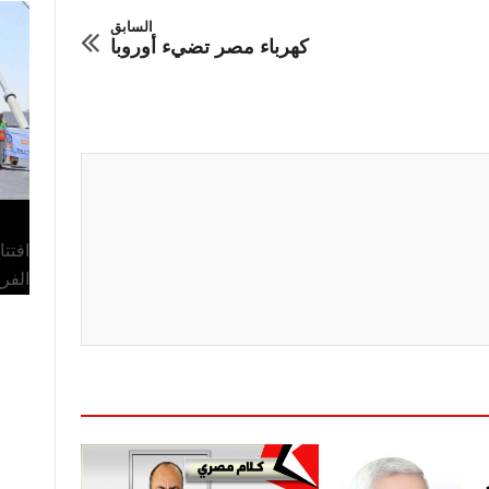
السابق
كهرباء مصر تضيء أوروبا
افتت
الفر