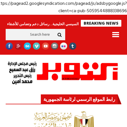
https://pagead2.googlesyndication.com/pagead/js/adsbygoogle.j
client=ca-pub-50595448883386
BREAKING NEWS
جولة الرئيس السيسي الخليجية.. رسائل دعم وتضامن للأشقاء
جهاز مستقبل مص
رابط الموقع الرسمي لرئاسة الجمهورية