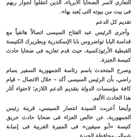
التعازى لأسر الضحايا الأبرياء، الذين انتقلوا لجوار ربهم
فى بيت من بيوته التى يُعبد بها».
تقديم كل الدعم
وأجرى الرئيس عبد الفتاح السيسى اتصالاً هاتفياً مع
قداسة البابا تواضروس بابا الإسكندرية وبطريرك الكنيسة
القبطية الأرثوذكسية، حيث قدم تعازيه فى ضحايا حادث
كنيسة الجيزة.
وصرح المتحدث باسم رئاسة الجمهورية السفير بسام
راضي، بأن الرئيس السيسى أكد – خلال الاتصال – قيام
كافة مؤسسات الدولة بتقديم الدعم اللازم؛ لاحتواء آثار
هذا الحادث الأليم.
وأيضا أعربت السيدة انتصار السيسي، قرينة رئيس
الجمهورية، عن خالص العزاء فى ضحايا حادث حريق
كنيسة «أبو سيفين» فى المنيرة الغربية فى إمبابة
شمالى محافظة الجيزة.