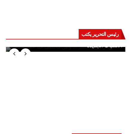
رئيس التحرير يكتب
حرب على العقول.. حادثة دمياط تكشف قواعد
الاشتباك الجديدة