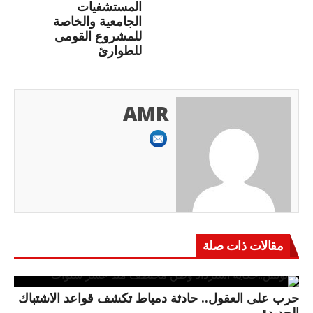
المستشفيات
الجامعية والخاصة
للمشروع القومى
للطوارئ
AMR
مقالات ذات صلة
حرب على العقول.. حادثة دمياط تكشف قواعد الاشتباك
الجديدة