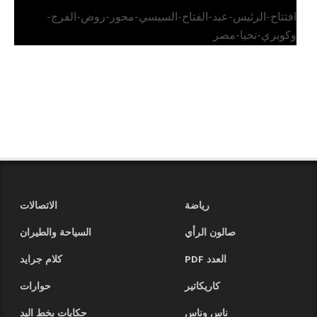
افتتاح-الرئيس-عبد-الفتاح-السيسي-محور-روض-الفرج-
وكوبري-تحيا-مصر
رياضة
الاتصالات
صالون الرأي
السياحة والطيران
العدد PDF
كلام جرايد
كاريكاتير
حوارات
ناس وناس
حكايات بخط اليد