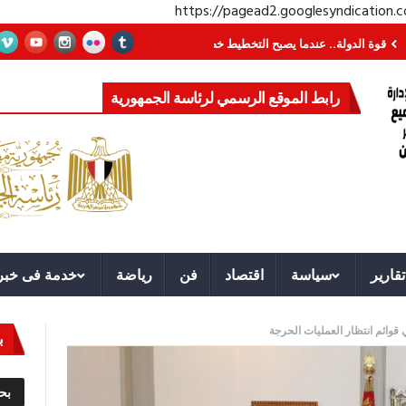
https://pagead2.googlesyndication
الدولة.. عندما يصبح التخطيط خط الدفاع الأول
القيادة الاستراتيجية.. مصر تمتلك ا
رابط الموقع الرسمي لرئاسة الجمهورية
تقارير
سياسة
اقتصاد
فن
رياضة
خدمة فى خبر
 قوائم انتظار العمليات الحرجة
ب