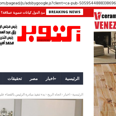
.com/pagead/js/adsbygoogle.js?client=ca-pub-5059544888338696
BREAKING NEWS
اء
ون
جهاز مستقبل مصر نموذجا.. لماذا تُنشئ الدول كيانات تنموية عملاقة؟
قوة 
الرئيسية
اخبار
مصر
تحقيقات
الرئيسية
اخبار
اتجاه الريح
بدء تنفيذ مبادرة الرئيس بالقضاء علي