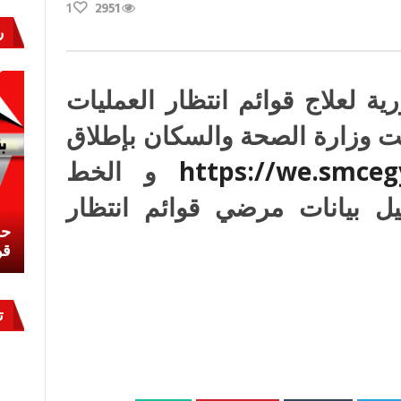
1
2951
ر
رية لعلاج قوائم انتظار العمليات
مت وزارة الصحة والسكان بإطلاق
https://we.smce
و الخط
م ١٥٣٠٠ لتسجيل بيانات مرضي قوائم انتظار
نشئ
كيف تحمي مصر ثرواتها في الجنوب؟
حر
معركة لا تُرى.. وحراس لا ينامون
قو
ت