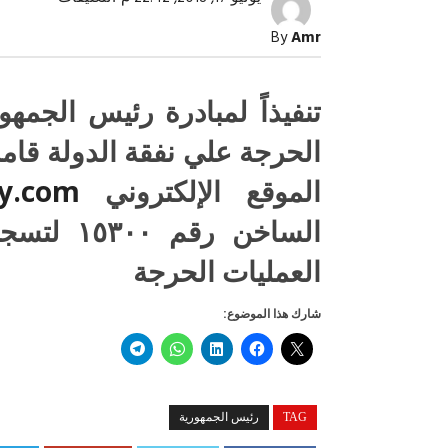
بدء
تنفيذ
By
Amr
مبادرة
الرئيس
بالقضاء
علي
تنفيذاً لمبادرة رئيس الجمهو
قوائم
انتظار
العمليات
الحرجة علي نفقة الدولة قا
الحرجة
مغلقة
الموقع الإلكتروني
gy.com
الساخن رق
صبح التخطيط خط
جهاز مستقبل مصر نموذجا.. لماذا تُ
العمليات الحرجة
الدول كيانات تنموية عملاقة؟
شارك هذا الموضوع:
TAG
رئيس الجمهورية