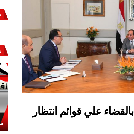
س
ر
بالقضاء علي قوائم انتظار
أكتوبر «النصر» و«المجلة»
مص