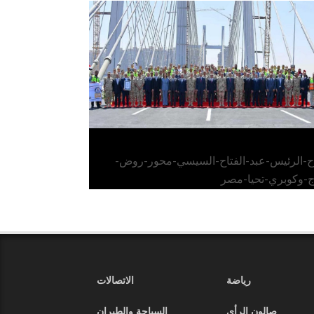
الرئيس عبد الفتاح السيسي يفتتح محور روض
الفرج وكوبري تحيا مصر
اح-الرئيس-عبد-الفتاح-السيسي-محور-روض-
ج-وكوبري-تحيا-مصر
رياضة
الاتصالات
صالون الرأي
السياحة والطيران