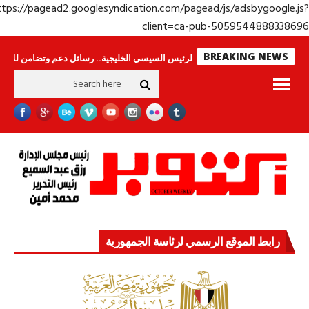
https://pagead2.googlesyndication.com/pagead/js/adsbygoogle.j
client=ca-pub-50595448883386
BREAKING NEWS
اس لا ينامون
جولة الرئيس السيسي الخليجية.. رسائل دعم وتضامن للأشقاء
ج
رابط الموقع الرسمي لرئاسة الجمهورية