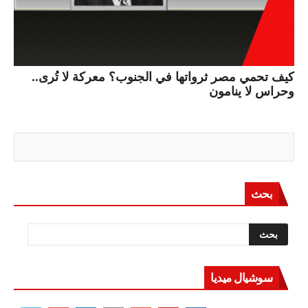
كيف تحمي مصر ثرواتها في الجنوب؟ معركة لا تُرى..
وحراس لا ينامون
بحث
سوشيال ميديا