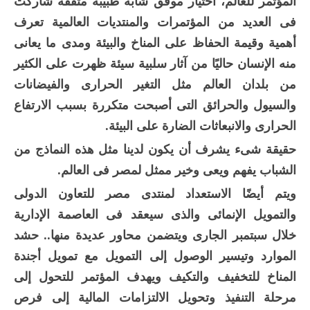
المؤتمر للعالم، اختيار موفق شابة طبيبة مثقفة شاركت
فى العديد من المؤتمرات والمنتديات العالمية تعرف
أهمية وقيمة الحفاظ على المناخ والبيئة ومدى ما يعانى
منه الإنسان حاليًا من آثار سلبية سيئة ظهرت على الكثير
من بلدان العالم مثل التغير الحرارى والفيضانات
والسيول والحرائق التى أصبحت متكررة بسبب الارتفاع
الحرارى والانبعاثات الضارة على البيئة.
حقيقة شىء يشرف أن يكون لدينا مثل هذه النماذج من
الشباب يفهم ويعى وخير ممثل لمصر فى العالم.
ويتم أيضًا الاستعداد لمنتدى مصر للتعاون الدولى
والتمويل الإنمائى والذى سيعقد فى العاصمة الإدارية
خلال سبتمبر الجارى ويتضمن محاور عديدة منها.. حشد
الموارد وتيسير الوصول إلى التمويل مع تمويل أجندة
المناخ للتخفيف والتكيف ويهدف المؤتمر للتحول إلى
مرحلة التنفيذ وتحويل الالتزامات المالية إلى فرص