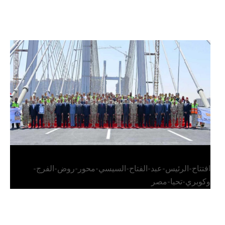
الرئيس عبد الفتاح السيسي يفتتح محور روض الفرج
وكوبري تحيا مصر
افتتاح-الرئيس-عبد-الفتاح-السيسي-محور-روض-الفرج-
وكوبري-تحيا-مصر