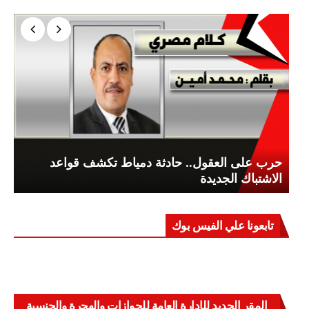
حرب على العقول.. حادثة دمياط تكشف قواعد
الاشتباك الجديدة
تابعونا علي الفيس بوك
المقر الجديد للإدارة العامة للجوازات والهجرة والجنسية