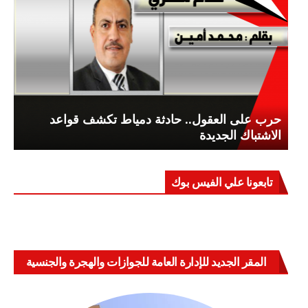
حرب على العقول.. حادثة دمياط تكشف قواعد
الاشتباك الجديدة
تابعونا علي الفيس بوك
المقر الجديد للإدارة العامة للجوازات والهجرة والجنسية
بالعباسية