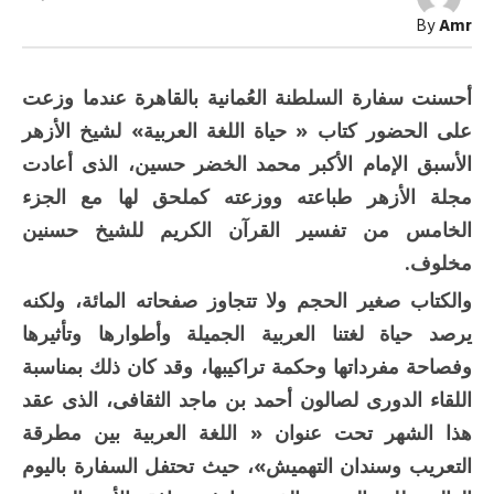
العربية
By
Amr
المظلومة
!
مغلقة
أحسنت سفارة السلطنة العُمانية بالقاهرة عندما وزعت
على الحضور كتاب « حياة اللغة العربية» لشيخ الأزهر
الأسبق الإمام الأكبر محمد الخضر حسين، الذى أعادت
مجلة الأزهر طباعته ووزعته كملحق لها مع الجزء
الخامس من تفسير القرآن الكريم للشيخ حسنين
مخلوف.
والكتاب صغير الحجم ولا تتجاوز صفحاته المائة، ولكنه
يرصد حياة لغتنا العربية الجميلة وأطوارها وتأثيرها
وفصاحة مفرداتها وحكمة تراكيبها، وقد كان ذلك بمناسبة
اللقاء الدورى لصالون أحمد بن ماجد الثقافى، الذى عقد
هذا الشهر تحت عنوان « اللغة العربية بين مطرقة
التعريب وسندان التهميش»، حيث تحتفل السفارة باليوم