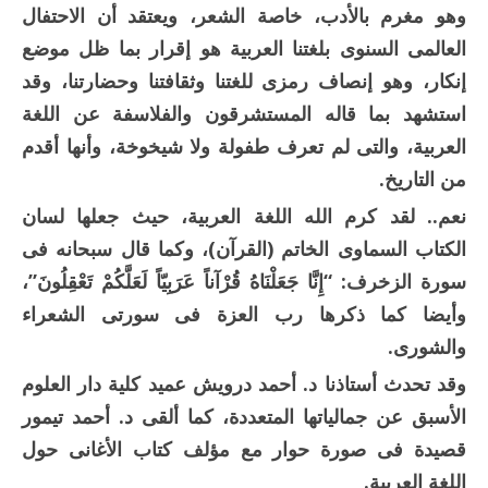
وهو مغرم بالأدب، خاصة الشعر، ويعتقد أن الاحتفال
العالمى السنوى بلغتنا العربية هو إقرار بما ظل موضع
إنكار، وهو إنصاف رمزى للغتنا وثقافتنا وحضارتنا، وقد
استشهد بما قاله المستشرقون والفلاسفة عن اللغة
العربية، والتى لم تعرف طفولة ولا شيخوخة، وأنها أقدم
من التاريخ.
نعم.. لقد كرم الله اللغة العربية، حيث جعلها لسان
الكتاب السماوى الخاتم (القرآن)، وكما قال سبحانه فى
سورة الزخرف: “إِنَّا جَعَلْنَاهُ قُرْآناً عَرَبِيّاً لَعَلَّكُمْ تَعْقِلُونَ”،
وأيضا كما ذكرها رب العزة فى سورتى الشعراء
والشورى.
وقد تحدث أستاذنا د. أحمد درويش عميد كلية دار العلوم
الأسبق عن جمالياتها المتعددة، كما ألقى د. أحمد تيمور
قصيدة فى صورة حوار مع مؤلف كتاب الأغانى حول
اللغة العربية.