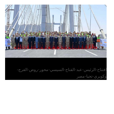
الرئيس عبد الفتاح السيسي يفتتح محور روض الفرج
وكوبري تحيا مصر
افتتاح-الرئيس-عبد-الفتاح-السيسي-محور-روض-الفرج-
وكوبري-تحيا-مصر