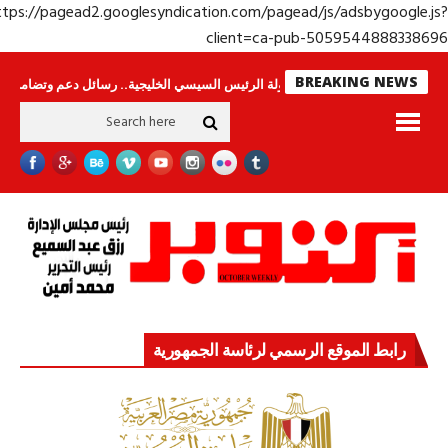
https://pagead2.googlesyndication.com/pagead/js/adsbygoogle.j
client=ca-pub-50595448883386
BREAKING NEWS
اس لا ينامون
جولة الرئيس السيسي الخليجية.. رسائل دعم وتضامن للأشقاء
ج
رابط الموقع الرسمي لرئاسة الجمهورية