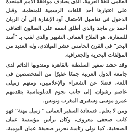
العالمى للغة العربية، الذى يصادف موافقة الأمم المتحدة
على اعتبارها أحد اللغات الرسمية للمنظمة، وقبل
الدخول فى تفاصيل الاحتفال أود الإشارة إلى أن الربان
أحمد بن ماجد والذى أطلق اسمه على الصالون الثقافى
للسفارة، هو الملاح العمانى الشهير والذى لقب بـ “أسد
البحر” فى القرن الخامس عشر الميلادى، وله العديد من
المؤلفات البحرية والجغرافية.
وقد حشد سفير السلطنة بالقاهرة ومندوبها الدائم لدى
جامعة الدول العربية جمعًا غفيرًا من المتخصصين فى
اللغة، فضلا عن الشعراء والإعلاميين، ومنهم زميلى
عاصم رشوان، إلى جانب نجوم الدبلوماسية يتقدمهم
عمرو موسى وسفيرى المغرب وتونس.
ومن لا يعلم.. فسعادة السفير العمانى ” زميل مهنة” فهو
كاتب صحفى معروف، وكان يرأس مؤسسة عمان
الصحفية، كما تولى رئاسة تحرير صحيفة عمان اليومية،