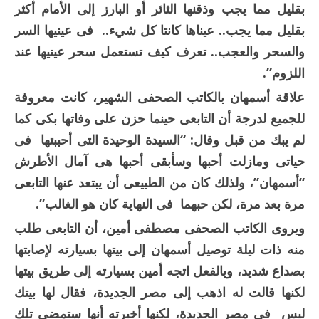
بقليل مما يجب وذقنها الثائر أو البارز إلى الأمام أكثر
بقليل مما يجب.. عيناها كانتا كل شيء.. فى عينيها السر
والسحر والعجب.. تعرف كيف تستعمل سحر عينيها عند
اللزوم”.
علاقة أسمهان بالكاتب الصحفى الشهير، كانت معروفة
للجميع لدرجة أن التابعى حينما حزن على وفاتها بكى كما
لم يبك من قبل وقال: “السيدة الوحيدة التى أحببتها فى
حياتى ومازلت أحبها وسأبقى أحبها هى آمال الأطرش
“أسمهان”، ولذلك كان من الطبيعى أن يبتعد عنها التابعى
مرة بعد مرة، لكن حبهما فى النهاية كان هو الغالب”.
ويروى الكاتب الصحفى مصطفى أمين، أن التابعى طلب
منه ذات ليلة توصيل أسمهان إلى بيتها بسيارته لإصابتها
بصداع شديد، وبالفعل اتجه أمين بسيارته إلى طريق بيتها
لكنها قالت له اذهب إلى مصر الجديدة، فقال لها بيتك
ليس فى مصر الجديدة، لكنها أخبرته أنها ستمضى تلك