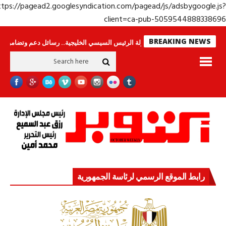
https://pagead2.googlesyndication.com/pagead/js/adsbygoogle.j
client=ca-pub-50595448883386
BREAKING NEWS
راس لا ينامون
جولة الرئيس السيسي الخليجية.. رسائل دعم وتضامن للأشقاء
رابط الموقع الرسمي لرئاسة الجمهورية