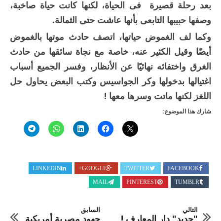
بعد رحلة قصيرة فى الحياة، لكنها كانت حياة صاخبة،
وصفها حبيبها التابعى بأنها عاشت حتى الثمالة.
وكما لف الغموض حياتها، اتصف حادث موتها بالغموض
أيضًا وقيل الكثير عنه، خاصة مع نجاة سائقها من حادث
الغرق واختفائه نهائيًا عن الأنظار، وفسر الجميع أسباب
اغتيالها بدخولها وكر الجواسيس وكتب البعض يحاول حل
اللغز لكنها ماتت وسرها معها !
شارك هذا الموضوع:
LINKEDIN
GOOGLE+
TWITTER
FACEBOOK
MAIL
PINTEREST
TUMBLR
التالي
السابق
"جديد" دار المعارف !
جهود مصرية أمريكية