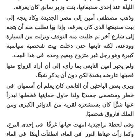
الليلة عند إحدى صديقاتها، بنت وزير سابق كان يعرفه.
وذهب مصطفى أمين إلى مصر الجديدة وكاد يتجه إلى
بيت صديقتها الذى كان يعرفه، وإذا بها تطلب منه أن يتجه
إلى شارع آخر ثم طلبت منه التوقف ونزلت من السيارة
وودعته، لكنه تابعها حتى دخلت بيت شخصية سياسية
كبيرة وهو رجل غير متزوج ويقيم وحده فى هذا البيت.
ولم يخبر أمين التابعى بما رأى، إلى أن أراد الزواج منها
فحينها عارضه بشدة لكن دون أن يذكر شيئًا.
ويرى بعض الباحثين أن التابعى كان يعلم أن أسمهان فى
خطر وستصفى جسديًا ولذا حاول حمايتها فخطبها ليدرأ
عنها شرًّا كان يستشعره لقربه من الدوائر الكبرى ومن
الملك فاروق شخصيًا.
وفى لحظة تراجيدية انتهت حياتها غرقًا فى إحدى الترع،
وكما رأت عيناها النور فى الماء، انطفأت أيضًا فى الماء