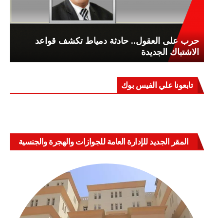
حرب على العقول.. حادثة دمياط تكشف قواعد
الاشتباك الجديدة
تابعونا علي الفيس بوك
المقر الجديد للإدارة العامة للجوازات والهجرة والجنسية
بالعباسية