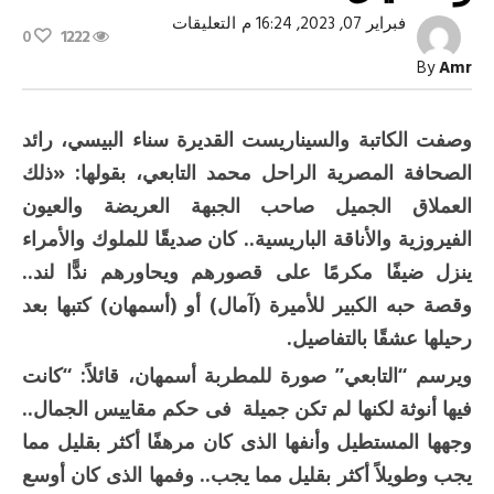
على
فبراير 07, 2023, 16:24 م
التعليقات
0
1222
أسمهان
والتابعي..
By
Amr
الحب
والاغتيال
!
مغلقة
وصفت الكاتبة والسيناريست القديرة سناء البيسي، رائد
الصحافة المصرية الراحل محمد التابعي، بقولها: «ذلك
العملاق الجميل صاحب الجبهة العريضة والعيون
الفيروزية والأناقة الباريسية.. كان صديقًا للملوك والأمراء
ينزل ضيفًا مكرمًا على قصورهم ويحاورهم ندًّا لند..
وقصة حبه الكبير للأميرة (آمال) أو (أسمهان) كتبها بعد
رحيلها عشقًا بالتفاصيل.
ويرسم “التابعي” صورة للمطربة أسمهان، قائلاً: “كانت
فيها أنوثة لكنها لم تكن جميلة فى حكم مقاييس الجمال..
وجهها المستطيل وأنفها الذى كان مرهفًا أكثر بقليل مما
يجب وطويلاً أكثر بقليل مما يجب.. وفمها الذى كان أوسع