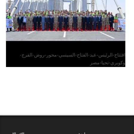
افتتاح-الرئيس-عبد-الفتاح-السيسي-محور-روض-الفرج-
وكوبري-تحيا-مصر