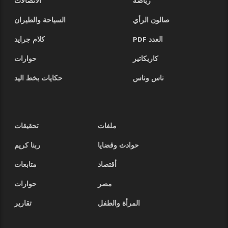
رياضة
الاتصالات
صالون الرأي
السياحة والطيران
العدد PDF
كلام جرايد
كاريكاتير
حوارات
ناس وناس
حكايات بخط اليد
ملفات
تحقيقات
حوادث وقضايا
ربنا كريم
أقتصاد
متابعات
مصر
حوارات
المرأة والطفل
تقارير