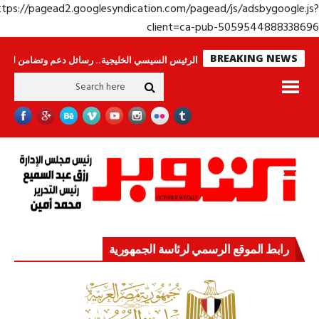
https://pagead2.googlesyndication.com/pagead/js/adsbygoogle.j
client=ca-pub-50595448883386
BREAKING NEWS
لا ينامون
جولة الرئيس السيسي الخليجية.. رسائل دعم وتضامن للأشقاء
جهاز
رابط الموقع الرسمي لرئاسة الجمهورية