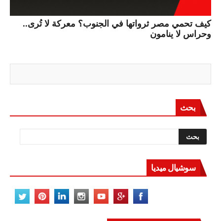
كيف تحمي مصر ثرواتها في الجنوب؟ معركة لا تُرى..
وحراس لا ينامون
بحث
سوشيال ميديا