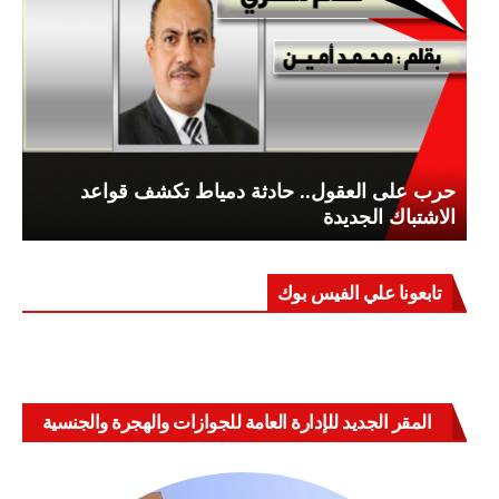
حرب على العقول.. حادثة دمياط تكشف قواعد
الاشتباك الجديدة
تابعونا علي الفيس بوك
المقر الجديد للإدارة العامة للجوازات والهجرة والجنسية
بالعباسية