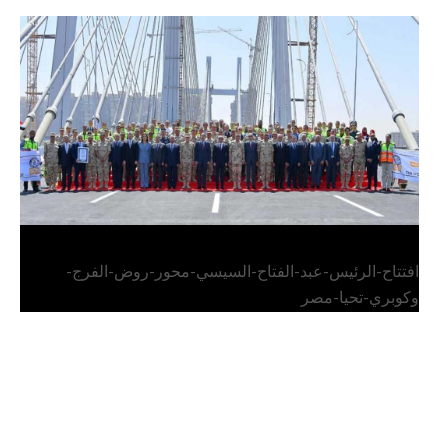
الرئيس عبد الفتاح السيسي يفتتح محور روض الفرج
وكوبري تحيا مصر
افتتاح-الرئيس-عبد-الفتاح-السيسي-محور-روض-الفرج-
وكوبري-تحيا-مصر