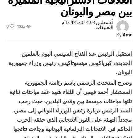
بين مصر واليونان
أغسطس 03, 2023, 15:48 م
0
1023
على
التعليقات
السيسى
By
Amr
يشيد
بعمق
وثبات
العلاقات
استقبل الرئيس عبد الفتاح السيسي اليوم بالعلمين
الاستراتيجية
المتميزة
الجديدة، كيرياكوس ميتسوتاكيس، رئيس وزراء جمهورية
بين
مصر
اليونان.
واليونان
مغلقة
وصرح المتحدث الرسمي باسم رئاسة الجمهورية
المستشار أحمد فهمي أن اللقاء شهد عقد مباحثات ثنائية
تلتها مباحثات موسعة بين وفدي البلدين، حيث رحب
السيد الرئيس بزيارة رئيس الوزراء اليوناني إلى مصر،
مجدداً التهنئة على الفوز الانتخابي الذي حققه الحزب
الحاكم في الانتخابات البرلمانية اليونانية وجاءت نتائجها