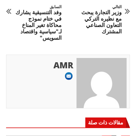
التالي
السابق
وزير التجارة يبحث
وفد التنسيقية يشارك
مع نظيره التركي
في ختام نموذج
التعاون الصناعي
محاكاة تغير المناخ
المشترك
لـ"سياسية واقتصاد
السويس"
AMR
مقالات ذات صلة