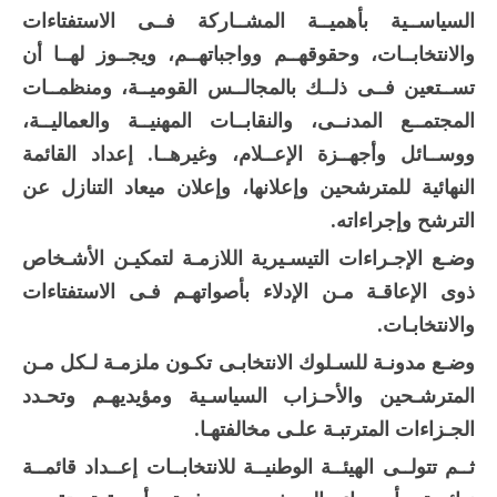
السياســية بأهميــة المشــاركة فــى الاستفتاءات
والانتخابــات، وحقوقهــم وواجباتهــم، ويجــوز لهــا أن
تســتعين فــى ذلــك بالمجالــس القوميــة، ومنظمــات
المجتمــع المدنــى، والنقابــات المهنيــة والعماليــة،
ووســائل وأجهــزة الإعــلام، وغيرهــا. إعداد القائمة
النهائية للمترشحين وإعلانها، وإعلان ميعاد التنازل عن
الترشح وإجراءاته.
وضـع الإجـراءات التيسـيرية اللازمـة لتمكيـن الأشـخاص
ذوى الإعاقـة مـن الإدلاء بأصواتهـم فـى الاستفتاءات
والانتخابـات.
وضـع مدونـة للسـلوك الانتخابـى تكـون ملزمـة لـكل مـن
المترشـحين والأحـزاب السياسـية ومؤيديهـم وتحـدد
الجـزاءات المترتبـة علـى مخالفتهـا.
ثــم تتولــى الهيئــة الوطنيــة للانتخابــات إعــداد قائمــة