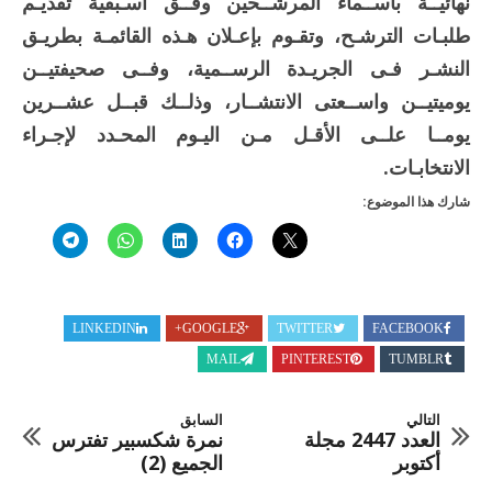
نهائيــة بأســماء المرشــحين وفــق أسـبقية تقديـم
طلبـات الترشـح، وتقـوم بإعـلان هـذه القائمـة بطريـق
النشـر فـى الجريـدة الرســمية، وفــى صحيفتيــن
يوميتيــن واســعتى الانتشــار، وذلــك قبــل عشــرين
يومــا علــى الأقـل مـن اليـوم المحـدد لإجـراء
الانتخابـات.
شارك هذا الموضوع:
LINKEDIN
GOOGLE+
TWITTER
FACEBOOK
MAIL
PINTEREST
TUMBLR
التالي
السابق
العدد 2447 مجلة
نمرة شكسبير تفترس
أكتوبر
الجميع (2)