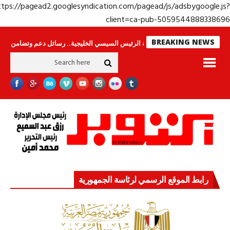
https://pagead2.googlesyndication.com/pagead/js/adsbygoogle.j
client=ca-pub-50595448883386
BREAKING NEWS
لا ينامون
جولة الرئيس السيسي الخليجية.. رسائل دعم وتضامن للأشقاء
جها
رابط الموقع الرسمي لرئاسة الجمهورية