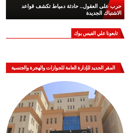
حرب على العقول.. حادثة دمياط تكشف قواعد
الاشتباك الجديدة
تابعونا علي الفيس بوك
المقر الجديد للإدارة العامة للجوازات والهجرة والجنسية
بالعباسية