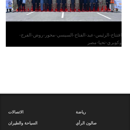
افتتاح-الرئيس-عبد-الفتاح-السيسي-محور-روض-الفرج-
وكوبري-تحيا-مصر
رياضة
الاتصالات
صالون الرأي
السياحة والطيران