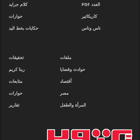
العدد PDF
كلام جرايد
كاريكاتير
حوارات
ناس وناس
حكايات بخط اليد
ملفات
تحقيقات
حوادث وقضايا
ربنا كريم
أقتصاد
متابعات
مصر
حوارات
المرأة والطفل
تقارير