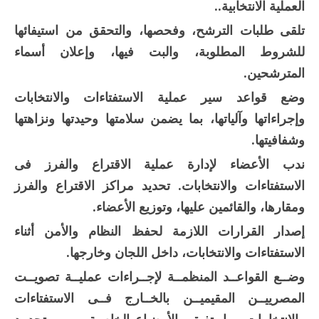
العملية الانتخابية..
تلقى طلبات الترشح، وفحصها، والتحقق من استيفائها
للشروط المطلوبة، والبت فيها، وإعلان أسماء
المترشحين.
وضع قواعد سير عملية الاستفتاءات والانتخابات
وإجراءاتها وآلياتها، بما يضمن سلامتها وحيدتها ونزاهتها
وشفافيتها.
ندب الأعضاء لإدارة عملية الاقتراع والفرز فى
الاستفتاءات والانتخابات. تحديد مراكز الاقتراع والفرز
ومقارها، والقائمين عليها، وتوزيع الأعضاء.
إصدار القرارات اللازمة لحفظ النظام والأمن أثناء
الاستفتاءات والانتخابات، داخل اللجان وخارجها.
وضــع القواعــد المنظمــة لإجــراءات عمليــة تصويــت
المصرييــن المقيميــن بالخــارج فــى الاستفتاءات