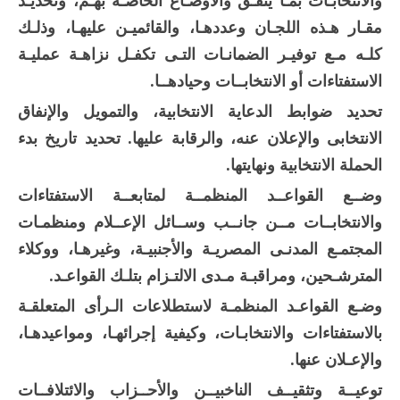
والانتخابـات بمـا يتفـق والأوضـاع الخاصـة بهـم، وتحديـد
مقـار هـذه اللجـان وعددهـا، والقائميـن عليهـا، وذلـك
كلـه مـع توفيـر الضمانـات التـى تكفـل نزاهـة عمليـة
الاستفتاءات أو الانتخابــات وحيادهــا.
تحديد ضوابط الدعاية الانتخابية، والتمويل والإنفاق
الانتخابى والإعلان عنه، والرقابة عليها. تحديد تاريخ بدء
الحملة الانتخابية ونهايتها.
وضــع القواعــد المنظمــة لمتابعــة الاستفتاءات
والانتخابــات مــن جانــب وســائل الإعــلام ومنظمـات
المجتمـع المدنـى المصريـة والأجنبيـة، وغيرهـا، ووكلاء
المترشـحين، ومراقبـة مـدى الالتـزام بتلـك القواعـد.
وضـع القواعـد المنظمـة لاستطلاعات الـرأى المتعلقـة
بالاستفتاءات والانتخابـات، وكيفية إجرائهـا، ومواعيدهـا،
والإعـلان عنها.
توعيــة وتثقيــف الناخبيــن والأحــزاب والائتلافــات