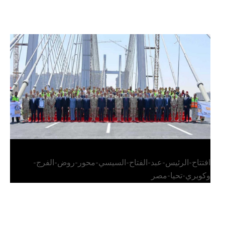
الرئيس عبد الفتاح السيسي يفتتح محور روض الفرج
وكوبري تحيا مصر
افتتاح-الرئيس-عبد-الفتاح-السيسي-محور-روض-الفرج-
وكوبري-تحيا-مصر