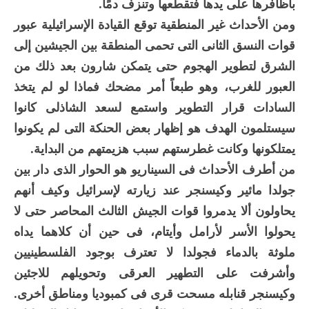
بأظافرها على يدها فتقطعها وتنزف دمًا.
ومن الأحداث غير المنطقية توقع القيادة الإسرائيلية عبور
قوات النسق الثانى التى تحمى المنطقة بين الجيشين إلى
الشرق لتطوير الهجوم حتى يتمكن شارون بعد ذلك من
العبور للغرب، وهو طبعاً أمر مضحك فماذا لو لم يتخذ
السادات قرار التطوير واستمع لسعد الشاذلى كانوا
سيستلمون الهدف هو إظهار بعض الحنكة التى لم يكونوا
يمتلكونها وكانت غطرستهم سبب هزيمتهم من البداية.
من أطرف الأحداث فى السيناريو هو الحوار الذى دار بين
جولدا مائير وكيسنجر عند زيارته لإسرائيل وكيف أنهم
يحاولون ألا يدمروا قوات الجيش الثالث المحاصر حتى لا
يحولوا الأسر لأرامل وأيتام، فى حين أن كلاهما يداه
ملوثة بالدماء فجولدا لا تعترف بوجود الفلسطينيين
وأشرفت على التطهير العرقى وتحويلهم للاجئين
وكيسنجر قنابله مسحت قرى فى كمبوديا ومناطق أخرى.