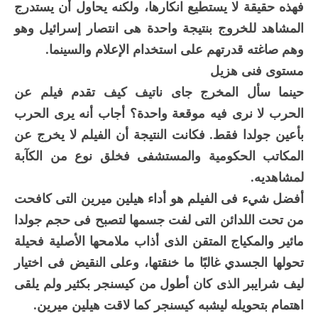
فهذه حقيقة لا يستطيع انكارها، ولكنه يحاول أن يستدرج
المشاهد للخروج بنتيجة واحدة هى انتصار إسرائيل وهو
وهم صاغته قدرتهم على استخدام الإعلام والسينما.
مستوى فنى هزيل
حينما سأل المخرج جاى ناتيف كيف تقدم فيلم عن
الحرب لا نرى فيه موقعة واحدة؟ أجاب أنه يرى الحرب
بأعين جولدا فقط. فكانت النتيجة أن الفيلم لا يخرج عن
المكاتب الحكومية والمستشفى فخلق نوع من الكآبة
لمشاهديه.
أفضل شيء فى الفيلم هو أداء هيلين ميرين التى كافحت
من تحت اللدائن التى لفت جسمها لتصبح فى حجم جولدا
مائير والمكياج المتقن الذى أذاب ملامحها الأصلية فحيلة
تحولها الجسدي غالبًا ما خنقتها، وعلى النقيض فى اختيار
ليف شرايبر الذى كان أطول من كيسنجر بكثير ولم يلقى
اهتمام بتحويله ليشبه كيسنجر كما لاقت هيلين ميرين.