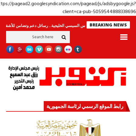
https://pagead2.googlesyndication.com/pagead/js/adsbygoogle.j
client=ca-pub-50595448883386
BREAKING NEWS
امون
جولة الرئيس السيسي الخليجية.. رسائل دعم وتضامن للأشقاء
جهاز مستق
رابط الموقع الرسمي لرئاسة الجمهورية