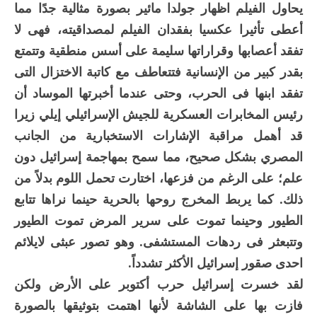
يحاول الفيلم اظهار جولدا مائير بصورة مثالية جدًا مما
أعطى تأثيرا عكسيا بفقدان الفيلم لمصداقيته، فهى لا
تفقد أعصابها وقراراتها سليمة على أسس منطقية وتتمتع
بقدر كبير من الإنسانية فتتعاطف مع كاتبة الاختزال التى
تفقد ابنها فى الحرب، وحتى عندما أخبرتها الموساد أن
رئيس المخابرات العسكرية للجيش الإسرائيلي إيلي زيرا
قد أهمل مراقبة الإشارات الاستخبارية من الجانب
المصري بشكل صحيح، مما سمح بمهاجمة إسرائيل دون
علم؛ على الرغم من فزعها، اختارت تحمل اللوم بدلاً من
ذلك. كما يربط المخرج روحها بالحرية حينما نراها تتابع
الطيور وحينما تموت على سرير المرض تموت الطيور
وتتبعثر فى ردهات المستشفى. وهو تصور عبثى لايلائم
احدى صقور إسرائيل الأكثر تشدداً.
لقد خسرت إسرائيل حرب أكتوبر على الأرض ولكن
فازت بها على الشاشة لأنها اهتمت بتوثيقها بالصورة