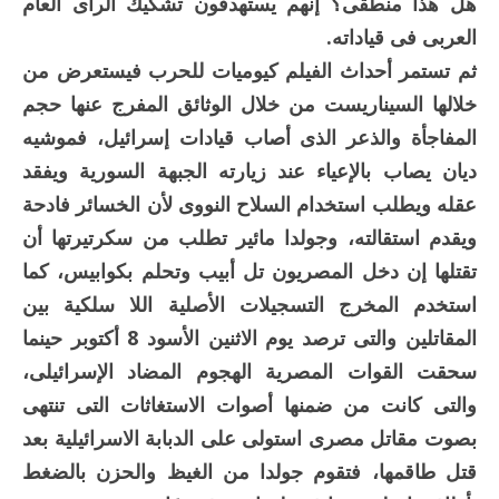
هل هذا منطقى؟ إنهم يستهدفون تشكيك الرأى العام
العربى فى قياداته.
ثم تستمر أحداث الفيلم كيوميات للحرب فيستعرض من
خلالها السيناريست من خلال الوثائق المفرج عنها حجم
المفاجأة والذعر الذى أصاب قيادات إسرائيل، فموشيه
ديان يصاب بالإعياء عند زيارته الجبهة السورية ويفقد
عقله ويطلب استخدام السلاح النووى لأن الخسائر فادحة
ويقدم استقالته، وجولدا مائير تطلب من سكرتيرتها أن
تقتلها إن دخل المصريون تل أبيب وتحلم بكوابيس، كما
استخدم المخرج التسجيلات الأصلية اللا سلكية بين
المقاتلين والتى ترصد يوم الاثنين الأسود 8 أكتوبر حينما
سحقت القوات المصرية الهجوم المضاد الإسرائيلى،
والتى كانت من ضمنها أصوات الاستغاثات التى تنتهى
بصوت مقاتل مصرى استولى على الدبابة الاسرائيلية بعد
قتل طاقمها، فتقوم جولدا من الغيظ والحزن بالضغط