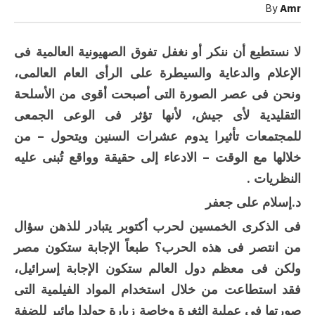
لا
By
Amr
تقول
الحقيقة
كاملة
مغلقة
لا نستطيع أن ننكر أو نغفل تفوق الصهيونية العالمية فى
الإعلام والدعاية والسيطرة على الرأى العام العالمى،
ونحن فى عصر الصورة التى أصبحت أقوى من الأسلحة
التقليدية لأى جيش، لأنها تؤثر فى الوعى الجمعى
للمجتمعات تأثيرا يدوم عشرات السنين ويتحول – من
خلالها مع الوقت – الادعاء إلى حقيقة وواقع تُبنى عليه
النظريات .
د.إسلام على جعفر
فى الذكرى الخمسين لحرب أكتوبر يتبادر للذهن سؤال
من انتصر فى هذه الحرب؟ طبعاً الإجابة ستكون مصر
ولكن فى معظم دول العالم ستكون الإجابة إسرائيل،
فقد استطاعت من خلال استخدام المواد الفيلمية التى
صورتها فى عملية الثغرة وخاصة زيارة جولدا مائير للضفة