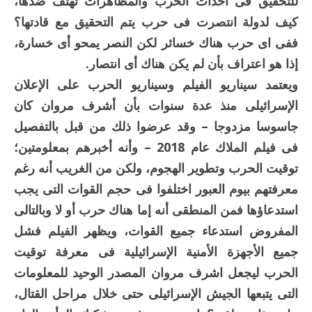
للتحقيق فى أحداث الحرب والمظاهرات تهتف ضدها،
كيف لدولة انتصرت فى حرب يتم التحقيق مع قادتها؟
ففى اى حرب هناك خسائر لكن النصر يمحو أى خسارة،
إذا هو اعتراف بأن لم يكن هناك أى انتصار.
ويعتمد سيناريو الفيلم وسيناريو الحرب على الإعلان
الإسرائيلى منذ عدة سنوات بأن أشرف مروان كان
جاسوسا مزدوجا – وقد عرضوا ذلك من قبل بالتفصيل
فى فيلم الملاك عام 2018 – وأنه أخبرهم بمعلومتين؛
توقيت الحرب وتطوير الهجوم، ولكن من الغريب أنه رغم
معرفتهم بيوم العبور اختلفوا فى حجم القوات التى يجب
استدعاؤها فمن المنطقى أنه إما هناك حرب أو لا وبالتالى
المفروض استدعاء جميع القوات، ويظهر الفيلم فشل
جميع الأجهزة الأمنية الإسرائيلية فى معرفة توقيت
الحرب ليجعل اشرف مروان المصدر الوحيد للمعلومات
التى يتبعها الجيش الإسرائيلى حتى خلال مراحل القتال،