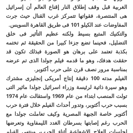
الغربية قبل وقف إطلاق النار إقناع العالم أن إسرائيل
هى المنتصرة، فقواتها تتمركز غرب القنال حيث جرت
المفاوضات عند الكيلو 101 فى طريق القاهرة السويس.
والتكنيك المتبع بسيط ولكنه عظيم التأثير فى خلق
التضليل، فحينما تضع جزءا كبيرا من الحقيقة ثم تختمه
بكذبة تعتمد على برهان هو الصورة فبذلك تكون قد
حققت هدفك، وهو ما قدمه فيلم جولدا الذى تم عرضه
بمناسبة مرور نصف قرن على حرب أكتوبر.
الفيلم مدته 100 دقيقة إنتاج أمريكى إنجليزى مشترك
وهو سيرة ذاتية لرئيسة وزراء اسرائيل جولدا مائير التى
تولت المنصب ابتداء من عام 1969 واستقالت عام 1974
بسبب حرب أكتوبر، وتدور أحداث الفيلم خلال فترة حرب
أكتوبر خاصة الجبهة المصرية وكيف تعاملت جولدا مع
الحرب رغم إصابتها بسرطان الغدد الليمفاوية وتعرضها
لجلسات العلاج الإشعاعية أثناء الحرب، وينتهى الفيلم