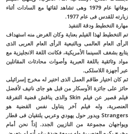
بوفاتها عام 1979 وهى تشاهد لقائها مع السادات أثناء
زيارته للقدس فى عام 1977.
مهارة التخطيط ودقة التنفيذ
تم التخطيط لهذا الفيلم بعناية وكان الغرض منه استهداف
الرأى العام العالمى وبالتبعية الرأى العام العربى الذى
يتابع بشغف السينما الأمريكية، فكانت اللغة الانجليزية مع
مواد وثائقية باللغة العبرية وأصوات محادثات المقاتلين
عبر أجهزة اللاسلكى.
ثم كان اختيار طاقم العمل الذى اختير له مخرج إسرائيلى
حائز على جائزة الأوسكار من قبل هو جاى ناتيف لأفضل
فيلم قصير عن فيلم Skin والذى يناقش قضية التفرقة
العنصرية، وله فيلم آخر يتناول نفس القضية هو
Strangers ويدور حول يهودي وعربي يلتقيان فى قطار
ويواجهان مجموعة من النازيين الجدد. إذاً نحن أمام
مخرج يكره العنصرية وله سمعة جيدة رغم أنه لم يتعرض