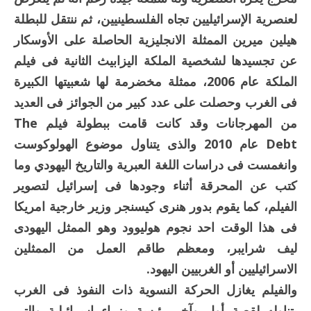
لعنصرية الإسرائيليين تجاه الفلسطينيين، ثم ننتقل للبطلة
هيلين ميرين الممثلة الانجليزية الحاصلة على الأوسكار
عن تجسيدها لشخصية الملكة اليزابيث الثانية فى فيلم
الملكة عام 2006، ممثلة مخضرمة لها شعبيتها الكبيرة
فى الغرب وحصلت على عدد كبير من الجوائز فى العديد
من المهرجانات وقد كانت قامت ببطولة فيلم The
Debt عام 2010 والذى يتناول موضوع الهولوكوست
وانغمست فى دراسات اللغة العبرية والتاريخ اليهودي وما
كتب عن المحرقة أثناء وجودها فى إسرائيل لتصوير
الفيلم، كما يقوم بدور هنرى كيسنجر وزير خارجية امريكا
فى هذا الوقت احد نجوم هوليوود وهو الممثل اليهودى
ليف شرايبر، ومعظم طاقم العمل من الممثلين
الاسرائيليين أو الغربيين اليهود.
والفيلم يغازل الحركة النسوية ذات النفوذ فى الغرب
بتناوله لقصة أول وآخر رئيسة وزراء إسرائيلية والتى