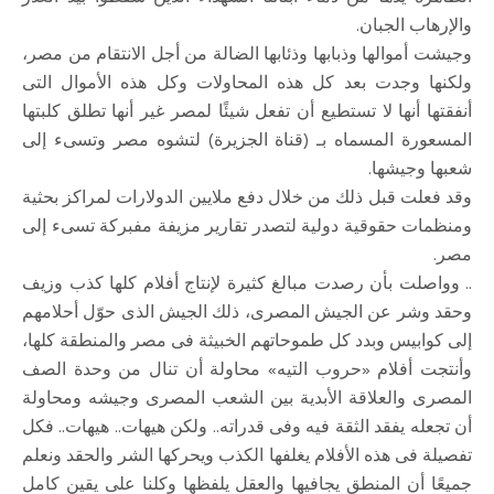
والإرهاب الجبان.
وجيشت أموالها وذبابها وذئابها الضالة من أجل الانتقام من مصر،
ولكنها وجدت بعد كل هذه المحاولات وكل هذه الأموال التى
أنفقتها أنها لا تستطيع أن تفعل شيئًا لمصر غير أنها تطلق كلبتها
المسعورة المسماه بـ (قناة الجزيرة) لتشوه مصر وتسىء إلى
شعبها وجيشها.
وقد فعلت قبل ذلك من خلال دفع ملايين الدولارات لمراكز بحثية
ومنظمات حقوقية دولية لتصدر تقارير مزيفة مفبركة تسىء إلى
مصر.
.. وواصلت بأن رصدت مبالغ كثيرة لإنتاج أفلام كلها كذب وزيف
وحقد وشر عن الجيش المصرى، ذلك الجيش الذى حوّل أحلامهم
إلى كوابيس وبدد كل طموحاتهم الخبيثة فى مصر والمنطقة كلها،
وأنتجت أفلام «حروب التيه» محاولة أن تنال من وحدة الصف
المصرى والعلاقة الأبدية بين الشعب المصرى وجيشه ومحاولة
أن تجعله يفقد الثقة فيه وفى قدراته.. ولكن هيهات.. هيهات.. فكل
تفصيلة فى هذه الأفلام يغلفها الكذب ويحركها الشر والحقد ونعلم
جميعًا أن المنطق يجافيها والعقل يلفظها وكلنا على يقين كامل