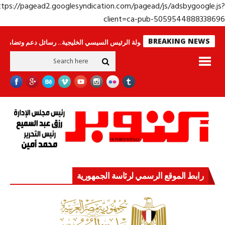
https://pagead2.googlesyndication.com/pagead/js/adsbygoogle.j
client=ca-pub-50595448883386
BREAKING NEWS
راس لا ينامون
جولة الرئيس السيسي الخليجية.. رسائل دعم وتضامن للأشقاء
رابط الموقع الرسمي لرئاسة الجمهورية