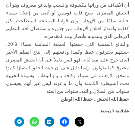
أن الأهداف من ورائها مكشوفة والسبب والدافع معروف وهو أن
الجيش المصرى أصبح قاب قوسين أو أدنى من إعلان سيناء
خالية تمامًا من الإرهاب وأن قواتنا المسلحة استطاعت بكل
كفاءة واقتدار اقتلاع الإرهاب من جذوره واستئصال آفة التنظيم
الإرهابى الذى يسمونه «أنصار بيت المقدس».
والنتائج المذهلة التى حققتها العملية الشاملة سيناء 2018،
جعلتهم يحترقون غيظا وكمدا ودفعتهم إلى إنتاج الفيلم الأخير
الذى خرج علينا منذ أيام، فهو ليس دليلاً على أن الجيش المصرى
مخترق كما يقولون، وإنما دليل على أن جيشنا حقق انتصارًا كبيرًا
وسحق الإرهاب فى سيناء وكافة ربوع الوطن.. وسيناء الحبيبة
تحت السيطرة الكاملة وأن ما يدعونه ليس غير أنهم يعيشون
سنوات من الضلال والتيه.. سنوات من العته.
حفظ الله الجيش.. حفظ الله الوطن
شارك هذا الموضوع: