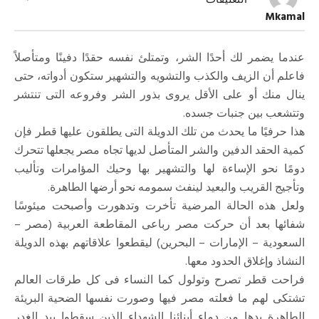
التعليقات
قطر..
Mkamal
وسنوات
العته
مغلقة
عندما يضمر لك أحدًا الشر، وتمتلئ نفسه حقدًا دفينًا ومتأصلاً
فاعلم أن الزيف والكذب والتشويه والتشهير ستكون أدواته، حتى
ينال منك أو على الأقل يروى بذور الشر وفروعه التى تنتشر
وتتشعب بين جنبات جسده.
هذا حرفيًا ما يحدث من تلك الدويلة التى يطلقون عليها قطر فإن
كمية الحقد الدفين والشر المتأصل لديها تجاه مصر يجعلها تتحرك
دومًا نحو الإساءة لها والتشهير بها وحيك المؤامرات وتأليب
وتأجيج القريب والبعيد لينفث سمومه نحو أرضها الطاهرة.
ولعل هذه الحالة المرضية تأخرت وتدهورت وأصبحت ميئوسًا
شفائها بعد أن حركت مصر رباعى المقاطعة العربية (مصر –
السعودية – الإمارات – البحرين) ليقطعوا علاقاتهم بهذه الدويلة
النشاذ وإغلاق الحدود معها.
فراحت قطر تصرح وتولول كما النساء فى كل طرقات العالم
تشتكى لهم ما فعلته مصر فيها وصورت نفسها الضحية البريئة
الطاهرة يدها من دماء أبنائنا الشهداء الذين سقطوا بيد الغدر