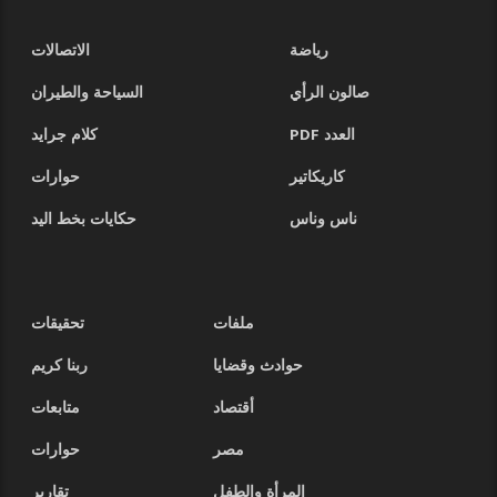
رياضة
الاتصالات
صالون الرأي
السياحة والطيران
العدد PDF
كلام جرايد
كاريكاتير
حوارات
ناس وناس
حكايات بخط اليد
ملفات
تحقيقات
حوادث وقضايا
ربنا كريم
أقتصاد
متابعات
مصر
حوارات
المرأة والطفل
تقارير