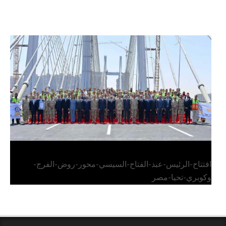
الرئيس عبد الفتاح السيسي يفتتح محور روض الفرج
وكوبري تحيا مصر
افتتاح-الرئيس-عبد-الفتاح-السيسي-محور-روض-الفرج-
وكوبري-تحيا-مصر