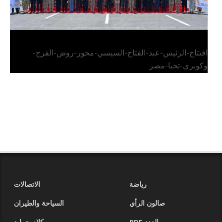
افتتاح-الرئيس-عبد-الفتاح-السيسي-محور-روض-الفرج-
وكوبري-تحيا-مصر
رياضة
الاتصالات
صالون الرأي
السياحة والطيران