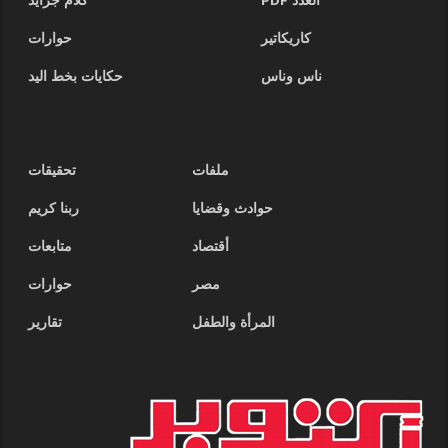
العدد PDF
كلام جرايد
كاريكاتير
حوارات
ناس وناس
حكايات بخط اليد
ملفات
تحقيقات
حوادث وقضايا
ربنا كريم
أقتصاد
متابعات
مصر
حوارات
المرأة والطفل
تقارير