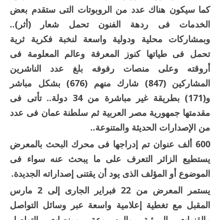
كما سيكون هناك عدد من الروبوتات التى ستقدم بعض
الخدمات فى ردهة الفنون تحمل شعار (أثر)..
وبمشاركات محلية ودولية واسعة لنخبة فكرية ثرية
تحمل فى طياتها كنوز المعرفة وعالم المعلومة فى
أروقته وعلى منصات رفوفه بلغ عدد الناشرين
المشاركين (847) شارك منهم (676) بشكل مباشر
و(171) بطريقة غير مباشرة من 34 دولة.. تأتى فى
مقدمتها جمهورية مصر العربية ثم سلطنة عمان فى عدد
من الإصدارات الحديثة والمتنوعة..
600 ألف عنوان تم إدراجها فى محرك البحث بالمعرض
يستطيع الزائر التعرف على ما يبحث عنه سواء فى
الموضوع أو المؤلف الذى يود أن يقتنى إصداراته الجديدة.
يستمر المعرض من 22 فبراير الجارى إلى 2 مارس
المقبل مع تغطية إعلامية واسعة عبر وسائل التواصل
والقنوات المرئية والمسموعة ومنصات التواصل