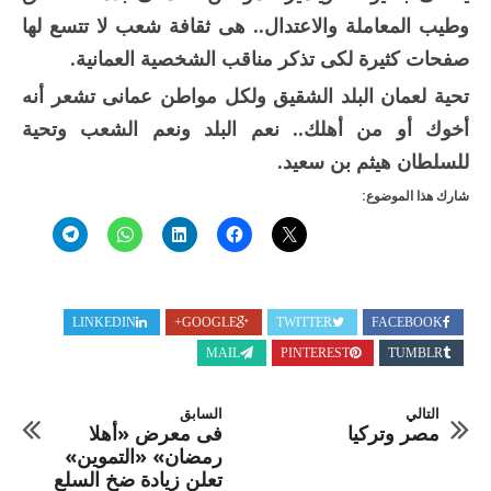
وطيب المعاملة والاعتدال.. هى ثقافة شعب لا تتسع لها
صفحات كثيرة لكى تذكر مناقب الشخصية العمانية.
تحية لعمان البلد الشقيق ولكل مواطن عمانى تشعر أنه
أخوك أو من أهلك.. نعم البلد ونعم الشعب وتحية
للسلطان هيثم بن سعيد.
شارك هذا الموضوع:
LINKEDIN
GOOGLE+
TWITTER
FACEBOOK
MAIL
PINTEREST
TUMBLR
التالي
السابق
مصر وتركيا
فى معرض «أهلا
رمضان» «التموين»
تعلن زيادة ضخ السلع