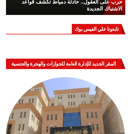
حرب على العقول.. حادثة دمياط تكشف قواعد
الاشتباك الجديدة
تابعونا علي الفيس بوك
المقر الجديد للإدارة العامة للجوازات والهجرة والجنسية
بالعباسية