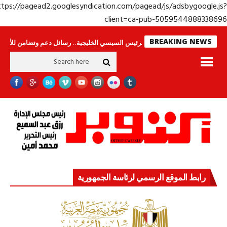
https://pagead2.googlesyndication.com/pagead/js/adsbygoogle.j
client=ca-pub-50595448883386
BREAKING NEWS
اس لا ينامون
جولة الرئيس السيسي الخليجية.. رسائل دعم وتضامن للأشقاء
رابط الموقع الرسمي لرئاسة الجمهورية