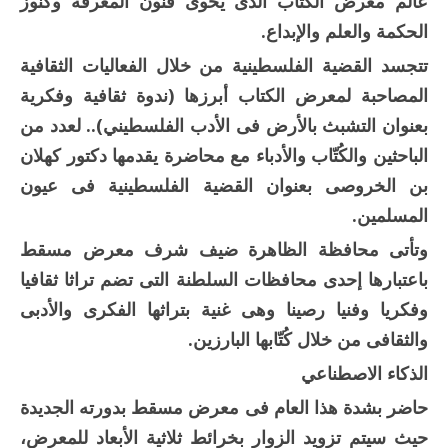
عالم معرض الكتاب الذى يحوى فنون المعرفة وكنوز
الحكمة والعلم والإبداع.
تتجسد القضية الفلسطينية من خلال الفعاليات الثقافية
المصاحبة لمعرض الكتاب أبرزها (ندوة ثقافية وفكرية
بعنوان التشبث بالأرض فى الأدب الفلسطيني).. لعدد من
الباحثين والكُتّاب والأدباء مع محاضرة يقدمها دكتور كهلان
بن الخروصى بعنوان القضية الفلسطينية فى عيون
المسلمين.
وتأتى محافظة الظاهرة ضيف شرف معرض مسقط
باعتبارها إحدى محافظات السلطنة التى تضم تراثا ثقافيا
وفكريا وفنيا رصينا وهى غنية بتراثها الفكرى والأدبى
والثقافى من خلال كُتّابها البارزين.
الذكاء الاصطناعي
حاضر بشدة هذا العام فى معرض مسقط بدورته الجديدة
حيث سيتم تزويد الزوار بخرائط ثلاثية الأبعاد للمعرض،