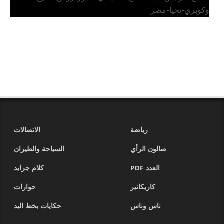
وكوبري-تحيا-مصر
رياضة
الاتصالات
صالون الرأي
السياحة والطيران
العدد PDF
كلام جرايد
كاريكاتير
حوارات
ناس وناس
حكايات بخط اليد