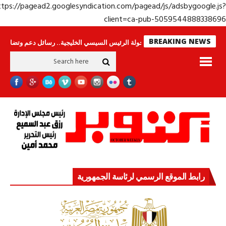
https://pagead2.googlesyndication.com/pagead/js/adsbygoogle.j
client=ca-pub-50595448883386
BREAKING NEWS
حراس لا ينامون
جولة الرئيس السيسي الخليجية.. رسائل دعم وتضامن للأشقاء
رابط الموقع الرسمي لرئاسة الجمهورية