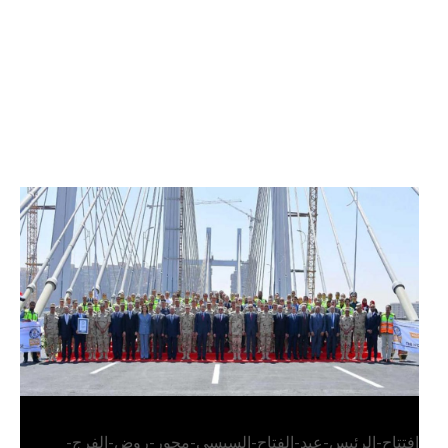
الرئيس عبد الفتاح السيسي يفتتح محور روض الفرج
وكوبري تحيا مصر
افتتاح-الرئيس-عبد-الفتاح-السيسي-محور-روض-الفرج-