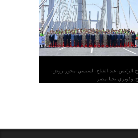
الرئيس عبد الفتاح السيسي يفتتح محور روض
الفرج وكوبري تحيا مصر
اح-الرئيس-عبد-الفتاح-السيسي-محور-روض-
ج-وكوبري-تحيا-مصر