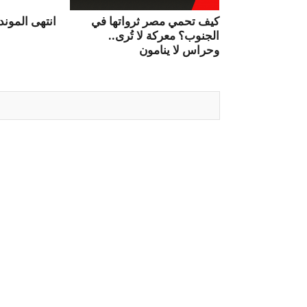
كيف تحمي مصر ثرواتها في
انتهى الموندي
الجنوب؟ معركة لا تُرى..
وحراس لا ينامون