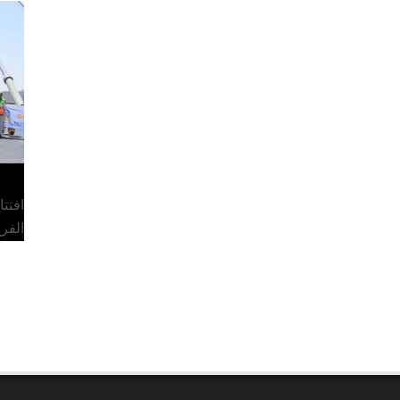
افتت
الفر