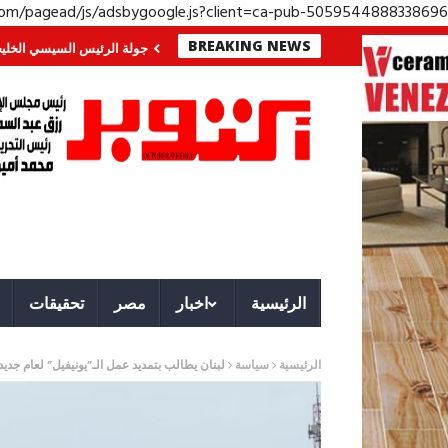
.com/pagead/js/adsbygoogle.js?client=ca-pub-5059544888338696
BREAKING NEWS
الجنوب؟ معركة لا تُرى.. وحراس لا ينامون
جولة الرئيس السيسي الخليجية.. رسا
الرئيسية
اخبار
مصر
تحقيقات
الرئيسية
سياسة
لبنان يطالب بتمديد عمل الـ”يونيفيل” لعام جديد