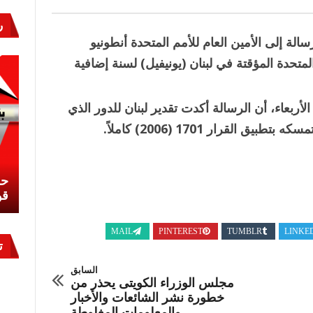
ر
”
سالة إلى الأمين العام للأمم المتحدة أنطونيو
متحدة المؤقتة في لبنان (يونيفيل) لسنة إضافية
 الأربعاء، أن الرسالة أكدت تقدير لبنان للدور الذي
قرار 1701 (2006) كاملاً.
نشئ
كيف تحمي مصر ثرواتها في الجنوب؟
حر
معركة لا تُرى.. وحراس لا ينامون
قو
MAIL
PINTEREST
TUMBLR
LINKE
ت
السابق
مجلس الوزراء الكويتى يحذر من
خطورة نشر الشائعات والأخبار
والمعلومات المغلوطة