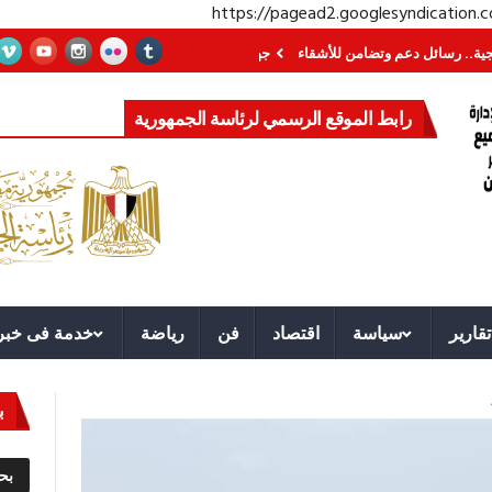
https://pagead2.googlesyndication
ئل دعم وتضامن للأشقاء
جهاز مستقبل مصر نموذجا.. لماذا تُنشئ الدول كيانات تن
رابط الموقع الرسمي لرئاسة الجمهورية
تقارير
سياسة
اقتصاد
فن
رياضة
خدمة فى خبر
ب