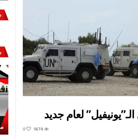
س
ر
لـ”يونيفيل” لعام جديد
أكتوبر «النصر» و«المجلة»
مص
0
1474