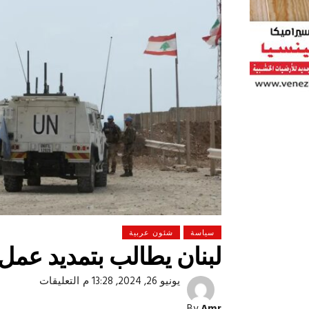
سياسة
شئون عربية
لبنان يطالب بتمديد عمل ا
على
يونيو 26, 2024, 13:28 م
التعليقات
 لولاد بلدنا
التشجيع «أخلاق» وليس «تحفيل»
لبنان
يطالب