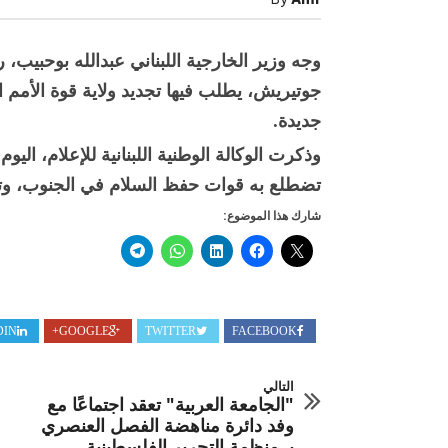
By
Amr
بتمديد
عمل
الـ”يونيفيل
لعام
وجه وزير الخارجية اللبناني عبدالله بوحبيب، ر
جديد
مغلقة
جوتيريش، يطلب فيها تجديد ولاية قوة الأمم ال
جديدة.
وذكرت الوكالة الوطنية اللبنانية للإعلام، اليوم
تضطلع به قوات حفظ السلام في الجنوب، وتمسكه بتطبيق ال
شارك هذا الموضوع:
صبح التخطيط خط
جهاز مستقبل مصر نموذجا.. لماذا تُ
الدول كيانات تنموية عملاقة؟
DIN
GOOGLE+
TWITTER
FACEBOOK
التالي
"الجامعة العربية" تعقد اجتماعًا مع
وفد دائرة مناهضة الفصل العنصري
بـ منظمة التحرير الفلسطينية