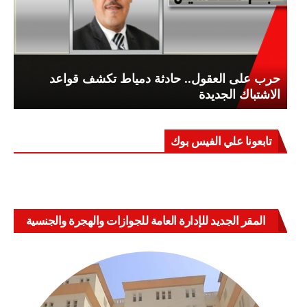
حرب على العقول.. حادثة دمياط تكشف قواعد
الاشتباك الجديدة
تابعونا علي الفيس بوك
المقر الجديد للإدارة العامة للجوازات والهجرة والجنسية
بالعباسية