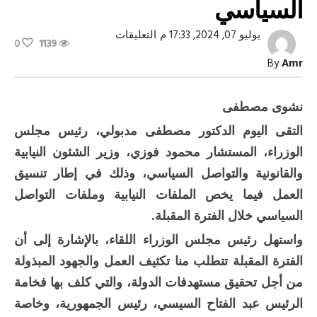
السياسي
على
يوليو 07, 2024, 17:33 م
التعليقات
0
1139
مدبولي
يلتقي
By
Amr
وزير
الشئون
النيابية
والقانونية
نشوى مصطفى
والتواصل
السياسي
التقى اليوم الدكتور مصطفى مدبولي، رئيس مجلس
مغلقة
الوزراء، المستشار محمود فوزي، وزير الشئون النيابية
والقانونية والتواصل السياسي، وذلك في إطار تنسيق
العمل فيما يخص الملفات النيابية وملفات التواصل
السياسي خلال الفترة المقبلة.
واستهل رئيس مجلس الوزراء اللقاء، بالإشارة إلى أن
الفترة المقبلة تتطلب منا تكثيف العمل والجهود المبذولة
من أجل تحقيق مستهدفات الدولة، والتي كلف بها فخامة
الرئيس عبد الفتاح السيسي، رئيس الجمهورية، وخاصة