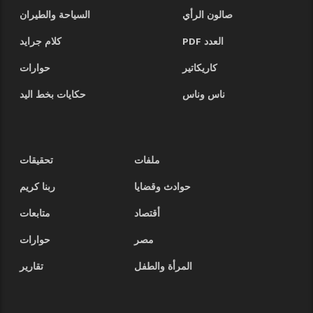
صالون الرأي
السياحة والطيران
العدد PDF
كلام جرايد
كاريكاتير
حوارات
ناس وناس
حكايات بخط اليد
ملفات
تحقيقات
حوادث وقضايا
ربنا كريم
أقتصاد
متابعات
مصر
حوارات
المرأة والطفل
تقارير