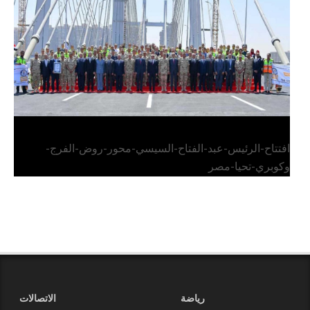
وكوبري تحيا مصر
افتتاح-الرئيس-عبد-الفتاح-السيسي-محور-روض-الفرج-
وكوبري-تحيا-مصر
رياضة
الاتصالات