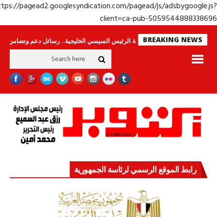
https://pagead2.googlesyndication.com/pagead/js/adsbygoogle.j
client=ca-pub-50595448883386
BREAKING NEWS
س لا ينامون
جولة الرئيس السيسي الخليجية.. رسائل دعم وتضامن للأشقاء
جه
رابط الموقع الرسمي لرئاسة الجمهورية