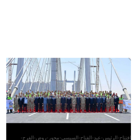
الرئيس عبد الفتاح السيسي يفتتح محور روض الفرج
وكوبري تحيا مصر
افتتاح-الرئيس-عبد-الفتاح-السيسي-محور-روض-الفرج-