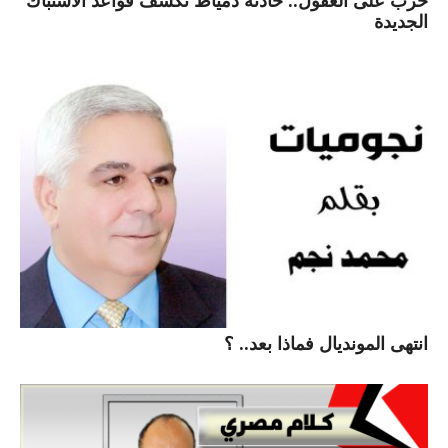
حرب على العقول.. حادثة دمياط تكشف قواعد الاشتباك
الجديدة
انتهى المونديال فماذا بعد.. ؟