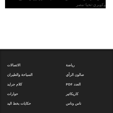
وكوبري-تحيا-مصر
رياضة
الاتصالات
صالون الرأي
السياحة والطيران
العدد PDF
كلام جرايد
كاريكاتير
حوارات
ناس وناس
حكايات بخط اليد