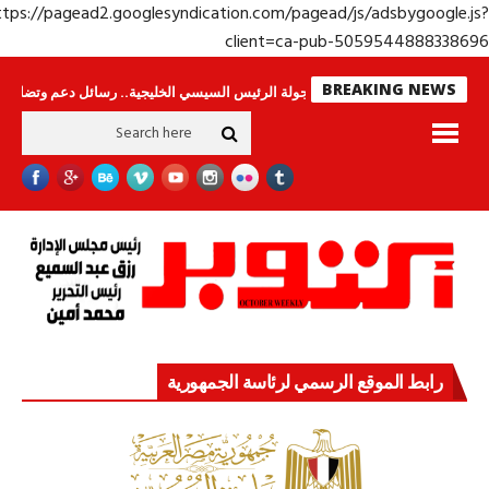
https://pagead2.googlesyndication.com/pagead/js/adsbygoogle.j
client=ca-pub-50595448883386
BREAKING NEWS
وحراس لا ينامون
جولة الرئيس السيسي الخليجية.. رسائل دعم وتضامن للأشقاء
رابط الموقع الرسمي لرئاسة الجمهورية