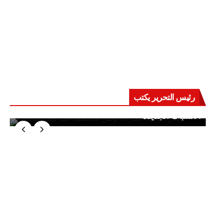
رئيس التحرير يكتب
حرب على العقول.. حادثة دمياط تكشف قواعد
الاشتباك الجديدة