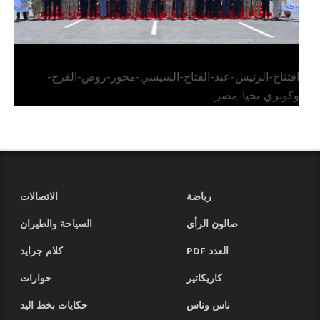
افتتاح-الرئيس-عبد-الفتاح-السيسي-محور-روض-الفرج-
وكوبري-تحيا-مصر
رياضة
الاتصالات
صالون الرأي
السياحة والطيران
العدد PDF
كلام جرايد
كاريكاتير
حوارات
ناس وناس
حكايات بخط اليد