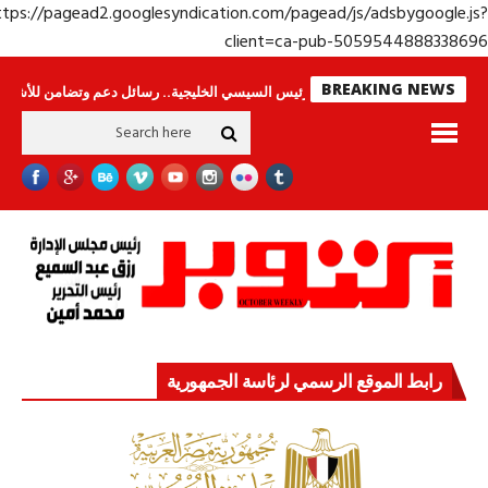
https://pagead2.googlesyndication.com/pagead/js/adsbygoogle.j
client=ca-pub-50595448883386
BREAKING NEWS
ينامون
جولة الرئيس السيسي الخليجية.. رسائل دعم وتضامن للأشقاء
جهاز مس
رابط الموقع الرسمي لرئاسة الجمهورية