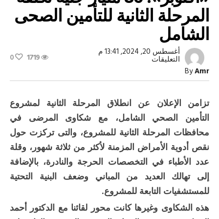
المرحلة الثانية للتأمين الصحى
الشامل
أغسطس 20, 2024, 13:41 م
0
1719
على
التعليقات
رئيس
By
Amr
هيئة
الرعاية
الصحية
لـ
تزامن الإعلان عن انطلاق المرحلة الثانية لمشروع
«أكتوبر»:
86
التأمين الصحي الشامل، مع شكاوى المرضى في
مليار
جنيه
محافظات المرحلة الثانية للمشروع، والتى تركزت حول
تكلفة
المرحلة
نقص أدوية الأمراض المزمنة لأكثر من ثلاثة شهور، وقلة
الثانية
للتأمين
عدد الأطباء في التخصصات الحرجة والنادرة، بالإضافة
الصحى
إلى تهالك العديد من المباني وضعف البنية التحتية
الشامل
مغلقة
للمستشفيات التابعة للمشروع.
هذه الشكاوى وغيرها كانت محور لقائنا مع الدكتور أحمد