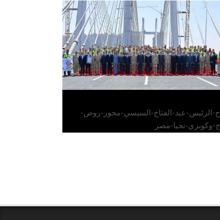
الرئيس عبد الفتاح السيسي يفتتح محور روض
الفرج وكوبري تحيا مصر
اح-الرئيس-عبد-الفتاح-السيسي-محور-روض-
ج-وكوبري-تحيا-مصر