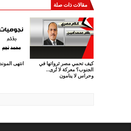
مقالات ذات صلة
كيف تحمي مصر ثرواتها في
انتهى الموندي
الجنوب؟ معركة لا تُرى..
وحراس لا ينامون