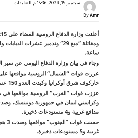
على
سبتمبر 15, 2024, 15:36 م
التعليقات
“الدفاع
الروسية
By
Amr
القضاء
على
2215
عسكريًا
أوكرانيًا
وإسقاط
3
مقاتلات
ساعة.
مغلقة
وجاء في بيان وزارة الدفاع اليومي عن سير ال
عززت قوات “الشمال” الروسية مواقعها عل
صبح التخطيط خط
جهاز مستقبل مصر نموذجا.. لماذا تُ
خاركوف شرق أوكرانيا وكبدت العدو 150 عسكريا ودمرت له مدافع وأسلحة غربية.
الدول كيانات تنموية عملاقة؟
عززت قوات “الغرب” الروسية مواقعها في م
مدافع غربية و4 مستودعات ذخيرة.
غربية و5 مستودعات ذخيرة.