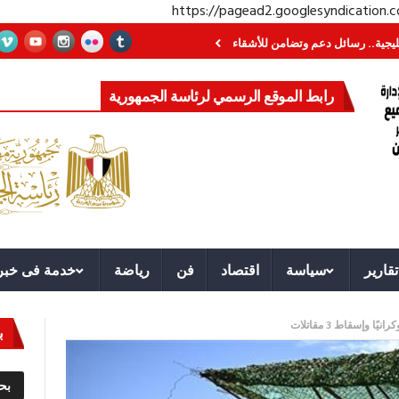
https://pagead2.googlesyndication
ائل دعم وتضامن للأشقاء
جهاز مستقبل مصر نموذجا.. لماذا تُنشئ الدول كيانات ت
رابط الموقع الرسمي لرئاسة الجمهورية
تقارير
سياسة
اقتصاد
فن
رياضة
خدمة فى خبر
ب