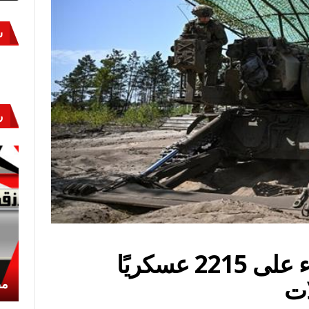
س
ر
“الدفاع الروسية”: القضاء على 2215 عسكريًا
أكتوبر «النصر» و«المجلة»
مص