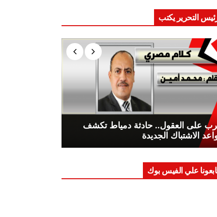
ئيس التحرير يكتب
ب على العقول.. حادثة دمياط تكشف
اعد الاشتباك الجديدة
ابعونا علي الفيس بوك