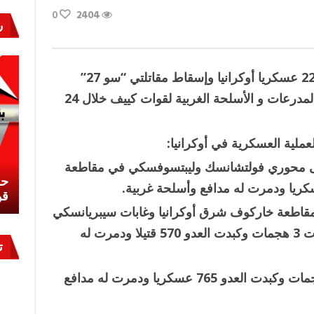
0
2404
ر
”:
أعلنت وزارة الدفاع الروسية القضاء على 2215 عسكريا أوكرانيا وإسقاط مقاتلتي “سو 27”
ومقاتلة “ميغ 29” وتدمير عشرات الدبابات والمدرعات و الأسلحة الغربية لقوات كييف خلال 24
عملية العسكرية في أوكرانيا:
ى محوري فولتشانسك وليبتسوفسكي في مقاطعة
نشئ
كيف تحمي مصر ثرواتها في الجنوب؟
حر
معركة لا تُرى.. وحراس لا ينامون
قو
قاطعة خاركوف شرق أوكرانيا وغابات سيبريانسكي
وكراسني ليمان في جمهورية دونيتسك، وصدت 3 هجمات وكبدت العدو 570 قتيلا ودمرت له
ت
حسنت قوات “الجنوب” مواقعها وصدت 3 هجمات وكبدت العدو 765 عسكريا ودمرت له مدافع