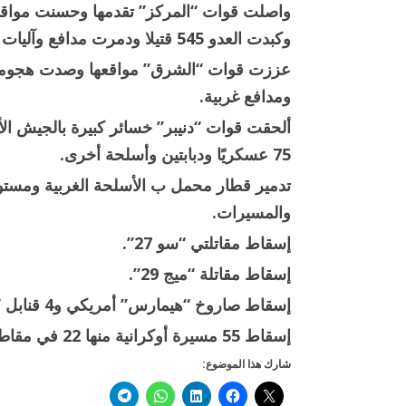
وكبدت العدو 545 قتيلا ودمرت مدافع وآليات له.
ومدافع غربية.
ألحقت قوات “دنيبر” خسائر كبيرة بالجيش ال
75 عسكريًا ودبابتين وأسلحة أخرى.
تدمير قطار محمل ب الأسلحة الغربية ومستود
والمسيرات.
إسقاط مقاتلتي “سو 27”.
إسقاط مقاتلة “ميج 29”.
إسقاط صاروخ “هيمارس” أمريكي و4 قنابل “هامير” فرنسية.
إسقاط 55 مسيرة أوكرانية منها 22 في مقاطعات غربي البلاد.
شارك هذا الموضوع: