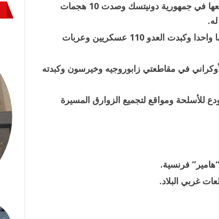
واصلت قوات “المركز” تقدمها وحسنت مواقعها في جمهورية دونيتسك وصدت 10 هجمات
عززت قوات “الشرق” مواقعها وصدت هجوما واحدا وكبدت العدو 110 عسكريين وعربات
أوكراني في مقاطعتي زابوروجيه وخيرسون وكبدته
ع للأسلحة ومواقع لتجميع الزوارق المسيرة