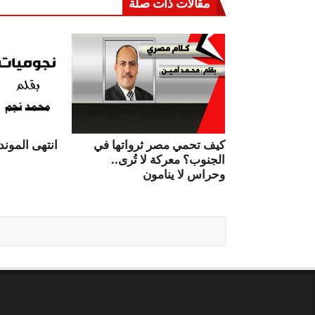
مقالات ذات صلة
كيف تحمي مصر ثرواتها في
انتهى الموندي
الجنوب؟ معركة لا تُرى..
وحراس لا ينامون