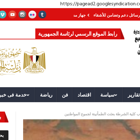
https://pagead2.googlesyndication
 وتضامن للأشقاء
جهاز مستقبل مصر نموذجا.. لماذا تُنشئ الدول كيانات تنموية عم
رابط الموقع الرسمي لرئاسة الجمهورية
تقارير
سياسة
اقتصاد
فن
رياضة
خدمة فى خبر
 كلية الشرطة بعثت الطمأنينة لجموع المواطنين
ب