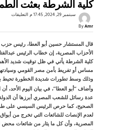
كلية الشرطة بعثت الطمأ
على
سبتمبر 29, 2024, 17:45 م
التعليقات
حزب
المصري
By
Amr
كلمة
الرئيس
في
حفل
قال المستشار حسين أبو العطا، رئيس حزب “
تخرج
طلاب
الأحزاب المصرية، إن خطاب الرئيس عبدالف
كلية
الشرط
كلية الشرطة يأتي في ظل توقيت شديد الأهمي
بعثت
مساس أو تفريط بأمن مصر القومي وسيادتها
الطمأني
لجموع
صبح التخطيط خط
جهاز مستقبل مصر نموذجا.. لماذا تُ
وذلك وسط تطورات شديدة الخطورة تحيط با
المواط
الدول كيانات تنموية عملاقة؟
مغلقة
وأضاف “أبو العطا”، في بيان اليوم الأحد، أ
عدة رسائل للشعب المصري أبرزها أن الدولة 
الصحيح، كما حرص الرئيس السيسي على طمأن
لعدم الإنصات للشائعات التي تخرج من أبواق 
المصرية، وأن كل ما يثار من شائعات محض اف