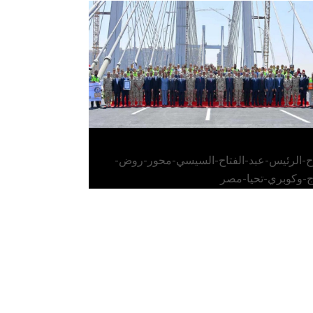
الرئيس عبد الفتاح السيسي يفتتح محور روض
الفرج وكوبري تحيا مصر
اح-الرئيس-عبد-الفتاح-السيسي-محور-روض-
ج-وكوبري-تحيا-مصر