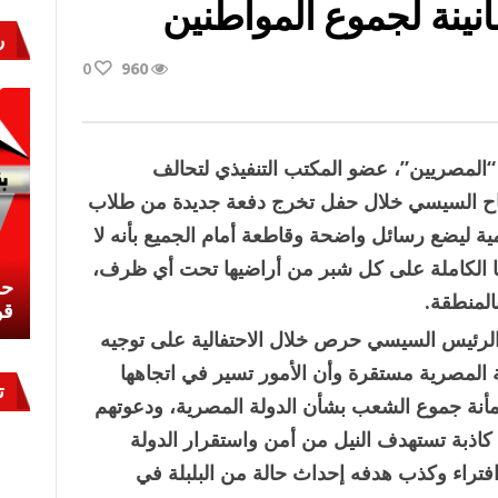
نينة لجموع المواطنين
ر
0
960
ين:
المصريين”، عضو المكتب التنفيذي لتحالف
تاح السيسي خلال حفل تخرج دفعة جديدة من طلاب
ة
ة ليضع رسائل واضحة وقاطعة أمام الجميع بأنه لا
 الكاملة على كل شبر من أراضيها تحت أي ظرف،
نة
نشئ
كيف تحمي مصر ثرواتها في الجنوب؟
حر
لمنطقة.
نين
معركة لا تُرى.. وحراس لا ينامون
قو
ن الرئيس السيسي حرص خلال الاحتفالية على توجيه
المصرية مستقرة وأن الأمور تسير في اتجاهها
ت
ة جموع الشعب بشأن الدولة المصرية، ودعوتهم
كاذبة تستهدف النيل من أمن واستقرار الدولة
تراء وكذب هدفه إحداث حالة من البلبلة في