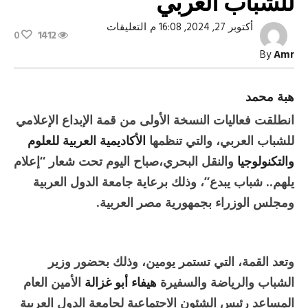
للشباب العربي
على
أكتوبر 27, 2024, 16:08 م
التعليقات
0
1412
انطلاق
قمة
By
Amr
الإبداع
الإعلامي
للشباب
العربي
هبة محمد
مغلقة
انطلقت فعاليات النسخة الأولى من قمة الإبداع الإعلامي
للشباب العربي، والتي تنظمها
الأكاديمية العربية للعلوم
والتكنولوجيا
والنقل البحري،صباح اليوم تحت شعار “إعلام
يلهم.. شباب يبدع”، وذلك برعاية جامعة الدول العربية
ومجلس الوزراء بجمهورية مصر العربية.
وتعد القمة، التي تستمر يومين، وذلك بحضور وزير
الشباب والرياضة والسفيرة
هيفاء أبو غزالة
الأمين العام
المساعد رئيس الشئون الاجتماعية لجامعة الدول العربية