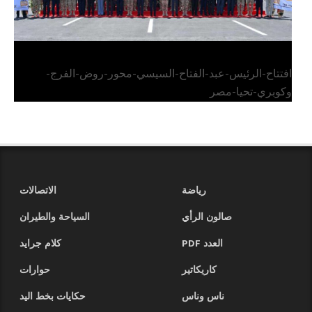
افتتاح-الرئيس-عبد-الفتاح-السيسي-محور-روض-الفرج-
وكوبري-تحيا-مصر
رياضة
الاتصالات
صالون الرأي
السياحة والطيران
العدد PDF
كلام جرايد
كاريكاتير
حوارات
ناس وناس
حكايات بخط اليد