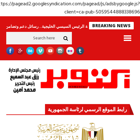
https://pagead2.googlesyndication.com/pagead/js/adsbygoogle.j
client=ca-pub-50595448883386
BREAKING NEWS
راس لا ينامون
جولة الرئيس السيسي الخليجية.. رسائل دعم وتضامن للأشقاء
رابط الموقع الرسمي لرئاسة الجمهورية