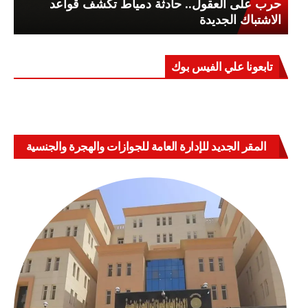
حرب على العقول.. حادثة دمياط تكشف قواعد
الاشتباك الجديدة
تابعونا علي الفيس بوك
المقر الجديد للإدارة العامة للجوازات والهجرة والجنسية
بالعباسية