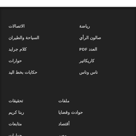
رياضة
الاتصالات
صالون الرأي
السياحة والطيران
العدد PDF
كلام جرايد
كاريكاتير
حوارات
ناس وناس
حكايات بخط اليد
ملفات
تحقيقات
حوادث وقضايا
ربنا كريم
أقتصاد
متابعات
مصر
حوارات