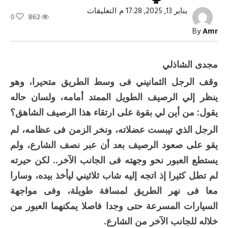
على
يناير 13, 2025, 17:28 م
التعليقات
0
862
رصيف
منحدر
By
Amr
..
ومطب
اصطناعي!
مغلقة
مجدى الشاذلي
وقف الرجل الثمانيني فى وسط الطريق متحيرا، وهو
ينظر إلي الرصيف الطويل الممتد أمامه، ولسان حاله
يقول: من أين لي بقوة على ارتقاء هذا الرصيف الشاهق؟
الرجل الذي تيبست عضلاته، ونخر الزمن فى عظامه، لم
يقو على صعود الرصيف بعد أن عبر نصف الشارع، ولم
يستطع العبور نحو وجهته فى الجانب الآخر.. لكن حيرته
لم تطل كثيرا إذ اتجه إليه شاب ثلاثيني ليأخذ بيده، وسارا
معا فى نهر الطريق لمسافة طويلة، وفى مواجهة
السيارات المسرعة حتى وجدا فاصلا يمكنهما العبور من
خلاله للجانب الآخر من الشارع.