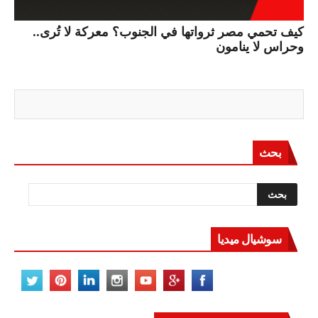
كيف تحمي مصر ثرواتها في الجنوب؟ معركة لا تُرى..
وحراس لا ينامون
بحث
سوشيال ميديا