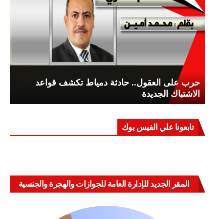
حرب على العقول.. حادثة دمياط تكشف قواعد
الاشتباك الجديدة
تابعونا علي الفيس بوك
المقر الجديد للإدارة العامة للجوازات والهجرة والجنسية
بالعباسية