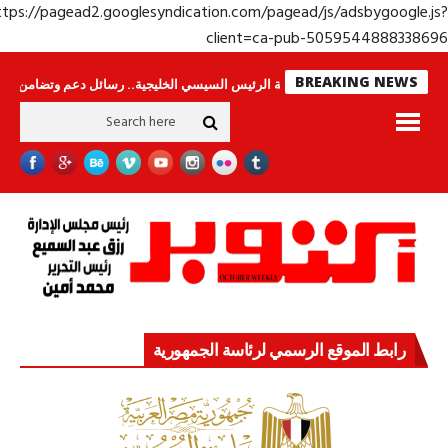
https://pagead2.googlesyndication.com/pagead/js/adsbygoogle.j
client=ca-pub-50595448883386
BREAKING NEWS
س لا ينامون
جولة الرئيس السيسي الخليجية.. رسائل دعم وتضامن للأشقاء
جه
رابط الموقع الرسمي لرئاسة الجمهورية