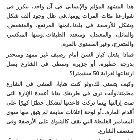
هذا المشهد المؤلم والإنسانى فى آن واحد، يتكرر فى
شوارعنا مئات المرات يوميا..فى ظل وجود ألف شكل
وشكل للأرصفة فى بلدنا..فمنها المرتفع، والمنخفض،
والمائل، والمعتدل، ومتعدد الطبقات..ومنها المتكسر،
والمتعرج، وغير المستوى بالمرة.
فماذا يفعل كبار السن أمام رصيف غير ممهد ومنحدر
بدرجة خطيرة، أو جزيرة وسطى فى الشارع يصل
ارتفاعها لقرابة 50 سنتيمترا؟
وكيف يتسنى لك،ولو كنت شابا، المشى فى الشارع
مطمئنا،وأنت ترى فى طريقك بقايا أعمدة الإنارة التى
تمت إزالتها بينما تركت قاعدتها لتشكل خطرًا كبيرًا على
أقدام المارة…أو لوحة إعلانات سابقة لم يتبق منها سوى
المسامير الغليظة التي تقف كالشوك على الأرصفة وفى
منتصف الشارع.