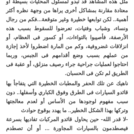
مثل هذه المشاهد قد تبدو لمسئول المحليات بسيطة أو
معتادة مقارنة بمشاكل أخرى يراها من وجهة نظره أكثر
أهمية.. لكن توابعها خطيرة وغير متوقعة…فكم من رجال
ونساء، وشباب وفتيات، تعرضوا للسقوط بسبب هذه
الأرصفة، فأصيبوا بالتواءات، أو كسور فى العظام، أو
انزلاقات غضروفية، وكم من المارة اضطروا لأخذ إجازة
من عملهم بسبب وضع أقدامهم فى الجبس، وربما
احتاجوا لعمليات جراحية جراء رصيف منزلق، أو عقبة فى
الطريق لم تكن فى الحسبان.
ناهيك عن تلك الحفر والمطبات الخطيرة التي يتفاجأ بها
قائدو السيارات فى الطرق وفوق الكباري وأسفلها.. دون
سبب مفهوم لوجودها من الأساس أو لعدم معالجتها
وتركها بهذا الشكل الخطير.. ما يهدد بوقوع حوادث
-لا قدر الله- حين يحاول قائدو المركبات تفاديها بسرعة
فيصطدمون بالسيارات المجاورة … أو أن تصطدم