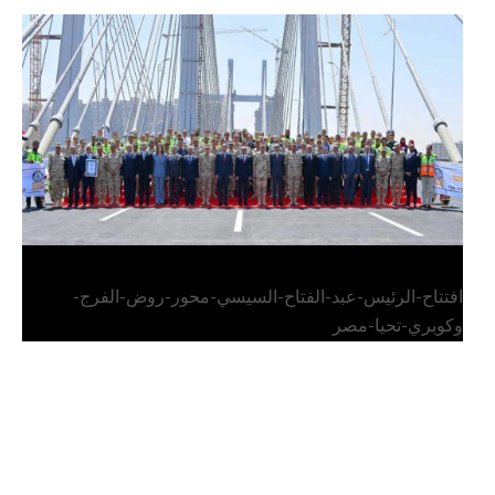
الرئيس عبد الفتاح السيسي يفتتح محور روض الفرج
وكوبري تحيا مصر
افتتاح-الرئيس-عبد-الفتاح-السيسي-محور-روض-الفرج-
وكوبري-تحيا-مصر