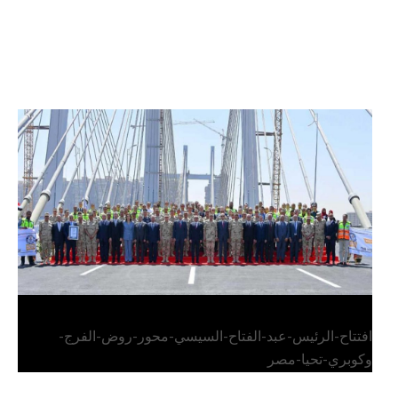
الرئيس عبد الفتاح السيسي يفتتح محور روض الفرج
وكوبري تحيا مصر
افتتاح-الرئيس-عبد-الفتاح-السيسي-محور-روض-الفرج-
وكوبري-تحيا-مصر