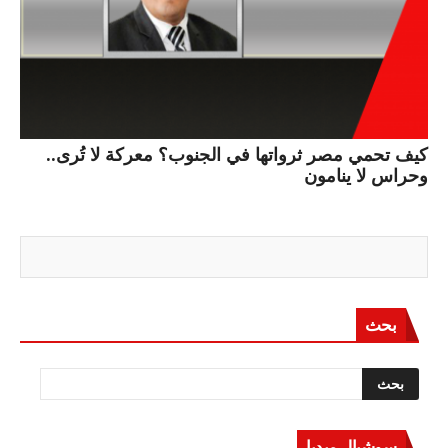
كيف تحمي مصر ثرواتها في الجنوب؟ معركة لا تُرى..
وحراس لا ينامون
بحث
سوشيال ميديا