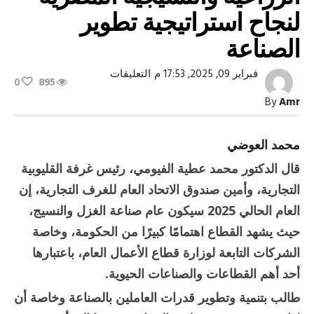
لنجاح استراتيجية تطوير
الصناعة
على
فبراير 09, 2025, 17:53 م
التعليقات
0
895
الفيومي:
تسويق
By
Amr
المنتجات
الزراعية
والنسيجية
المصرية
محمد العوضي
لنجاح
استراتيجية
قال الدكتور محمد عطية الفيومي، رئيس غرفة القليوبية
تطوير
الصناعة
التجارية، وأمين صندوق الاتحاد العام للغرف التجارية، إن
مغلقة
العام الحالي 2025 سيكون عام صناعة الغزل والنسيج،
حيث يشهد القطاع اهتمامًا كبيرًا من الحكومة، وخاصة
الشركات التابعة لوزارة قطاع الأعمال العام، باعتبارها
أحد أهم القطاعات والصناعات الحيوية.
طالب بتنمية وتطوير قدرات العاملين بالصناعة وخاصة أن