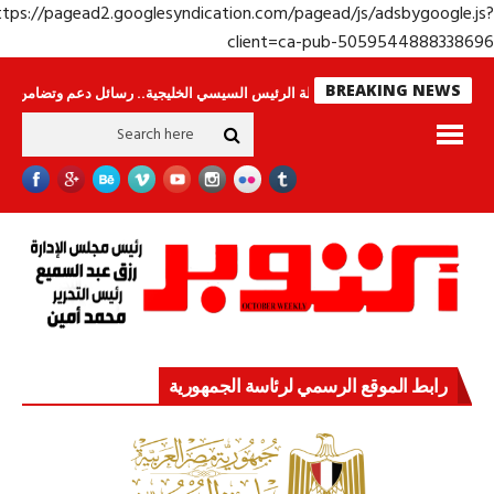
https://pagead2.googlesyndication.com/pagead/js/adsbygoogle.j
client=ca-pub-50595448883386
BREAKING NEWS
س لا ينامون
جولة الرئيس السيسي الخليجية.. رسائل دعم وتضامن للأشقاء
جه
رابط الموقع الرسمي لرئاسة الجمهورية