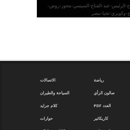
اح-الرئيس-عبد-الفتاح-السيسي-محور-روض-
ج-وكوبري-تحيا-مصر
رياضة
الاتصالات
صالون الرأي
السياحة والطيران
العدد PDF
كلام جرايد
كاريكاتير
حوارات