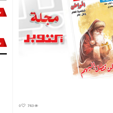
س
ر
أكتوبر «النصر» و«المجلة»
مص
0
743