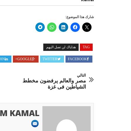
Kamal
مجلة
أكتوب
مغلق
صبح التخطيط خط
جهاز مستقبل مصر نموذجا.. لماذا تُ
شارك هذا الموضوع:
الدول كيانات تنموية عملاقة؟
TAG
هداياك لن تصل اليهم
DIN
GOOGLE+
TWITTER
FACEBOOK
التالي
مصر والعالم يرفضون مخطط
الشياطين فى غزة
M KAMAL