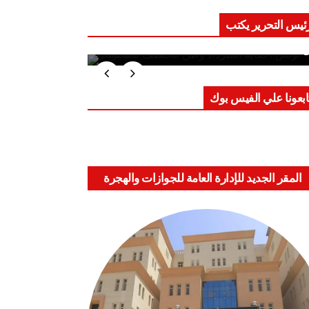
ئيس التحرير يكتب
ب على العقول.. حادثة دمياط تكشف
اعد الاشتباك الجديدة
ابعونا علي الفيس بوك
المقر الجديد للإدارة العامة للجوازات والهجرة
والجنسية بالعباسية