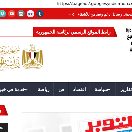
https://pagead2.googlesyndication
رسائل دعم وتضامن للأشقاء
جهاز مستقبل مصر نموذجا.. لماذا تُنشئ الدول كيانات
رابط الموقع الرسمي لرئاسة الجمهورية
تقارير
سياسة
اقتصاد
فن
رياضة
خدمة فى خبر
ب