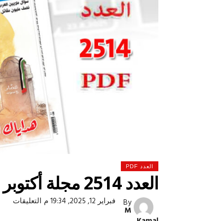
العدد PDF
العدد 2514 مجلة أكتوبر
على
فبراير 12, 2025, 19:34 م
التعليقات
By
 لولاد بلدنا
التشجيع «أخلاق» وليس «تحفيل»
العدد
M
2514