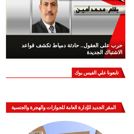
حرب على العقول.. حادثة دمياط تكشف قواعد
الاشتباك الجديدة
تابعونا علي الفيس بوك
المقر الجديد للإدارة العامة للجوازات والهجرة والجنسية
بالعباسية