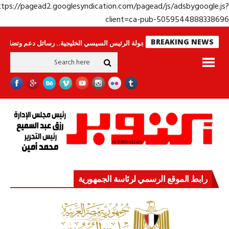
https://pagead2.googlesyndication.com/pagead/js/adsbygoogle.j
client=ca-pub-50595448883386
BREAKING NEWS
حراس لا ينامون
جولة الرئيس السيسي الخليجية.. رسائل دعم وتضامن للأشقاء
رابط الموقع الرسمي لرئاسة الجمهورية