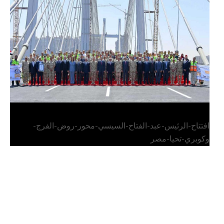
الرئيس عبد الفتاح السيسي يفتتح محور روض الفرج
وكوبري تحيا مصر
افتتاح-الرئيس-عبد-الفتاح-السيسي-محور-روض-الفرج-
وكوبري-تحيا-مصر