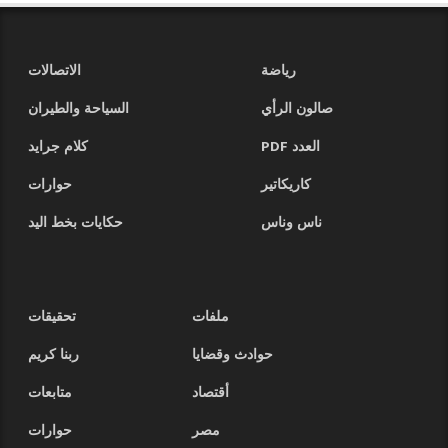
رياضة
الاتصالات
صالون الرأي
السياحة والطيران
العدد PDF
كلام جرايد
كاريكاتير
حوارات
ناس وناس
حكايات بخط اليد
ملفات
تحقيقات
حوادث وقضايا
ربنا كريم
أقتصاد
متابعات
مصر
حوارات