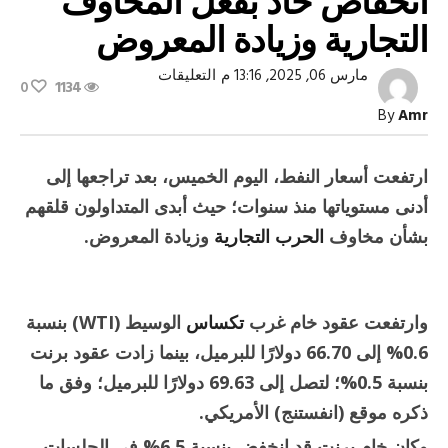
انخفاض حاد بفعل المخاوف
التجارية وزيادة المعروض
على
مارس 06, 2025, 13:16 م
التعليقات
0
1134
أسعار
النفط
By
Amr
ترتفع
بعد
انخفاض
حاد
ارتفعت أسعار النفط، اليوم الخميس، بعد تراجعها إلى
بفعل
المخاوف
أدنى مستوياتها منذ سنوات؛ حيث أبدى المتداولون قلقهم
التجارية
وزيادة
بشأن مخاوف
الحرب التجارية
وزيادة المعروض.
المعروض
مغلقة
وارتفعت عقود خام غرب
تكساس
الوسيط (WTI) بنسبة
0.6% إلى 66.70 دولارًا للبرميل، بينما زادت عقود برنت
بنسبة 0.5%؛ لتصل إلى 69.63 دولارًا للبرميل؛ وفق ما
ذكره موقع (انفستنج) الأمريكي.
وكان خام برنت قد انخفض بنسبة 6.5% في الجلسات