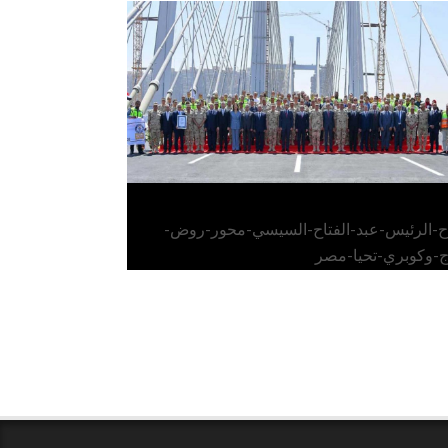
الرئيس عبد الفتاح السيسي يفتتح محور روض
الفرج وكوبري تحيا مصر
اح-الرئيس-عبد-الفتاح-السيسي-محور-روض-
ج-وكوبري-تحيا-مصر