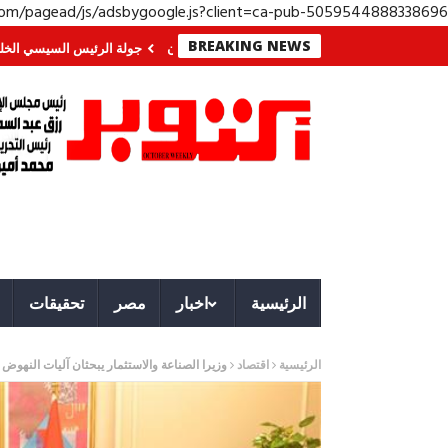
.com/pagead/js/adsbygoogle.js?client=ca-pub-5059544888338696
BREAKING NEWS
 الجنوب؟ معركة لا تُرى.. وحراس لا ينامون
جولة الرئيس السيسي الخليجية.. رس
الرئيسية
اخبار
مصر
تحقيقات
الرئيسية
اقتصاد
وزيرا الصناعة والاستثمار يبحثان آليات النهوض 