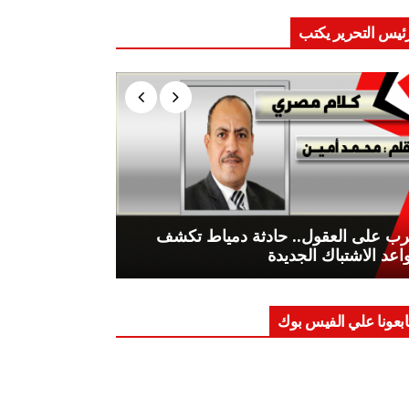
ئيس التحرير يكتب
ب على العقول.. حادثة دمياط تكشف
اعد الاشتباك الجديدة
ابعونا علي الفيس بوك