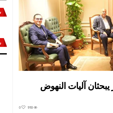
س
ر
أكتوبر «النصر» و«المجلة»
مص
 يبحثان آليات النهوض
0
910