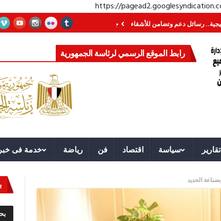
https://pagead2.googlesyndication
ائل دعم وتضامن للأشقاء
جهاز مستقبل مصر نموذجا.. لماذا تُنشئ الدول كيانات ت
رابط الموقع الرسمي لرئاسة الجمهورية
تقارير
سياسة
اقتصاد
فن
رياضة
خدمة فى خبر
بصناعة الحديد
ب