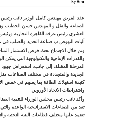
By
Amr
والاستثما
يبحثان
آليات
النهوض
عقد الفريق مهندس كامل الوزير نائب رئيس مج
بصناعة
الحديد
الصناعة والنقل و المهندس حسن الخطيب وزير ا
مغلقة
العشري رئيس غرفة القاهرة التجارية ورئي
آليات النهوض ب صناعة الحديد والصلب في 
وتم خلال الاجتماع بحث فرص الاستثمار المت
والقدرات الإنتاجية والتكنولوجية التي يمكن ا
المرحلة المقبلة، إلى جانب، استعراض جهود د
صبح التخطيط خط
جهاز مستقبل مصر نموذجا.. لماذا تُ
الدول كيانات تنموية عملاقة؟
الجديدة والمتجددة في مختلف الصناعات مثل 
كثيفة استهلاك الطاقة بما يسهم في خفض الانب
واشتراطات الاتحاد الأوروبي
وأكد نائب رئيس مجلس الوزراء للتنمية الصنا
تعد من الصناعات الاستراتيجية الواعدة والتي ت
تعتمد عليها مختلف قطاعات البنية التحتية وا