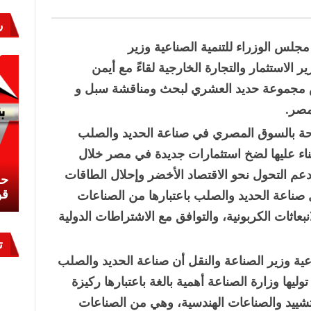
ر
ر
لس الوزراء للتنمية الصناعية وزير
لاستثمار والتجارة الخارجية لقاءً مع أيمن
س مجموعة حديد العشري لبحث ومناقشة سبل و
مصر.
احة بالسوق المصري في صناعة الحديد والصلب
لبناء عليها لضخ استثمارات جديدة في مصر خلال
عم التحول نحو الاقتصاد الأخضر وإحلال الطاقات
نشئ
كيف تحمي مصر ثرواتها في الجنوب؟
حر
معركة لا تُرى.. وحراس لا ينامون
قو
صناعة الحديد والصلب باعتبارها من الصناعات
عاثات الكربونية، والتوافق مع الاشتراطات الدولية
ت
عية وزير الصناعة والنقل أن صناعة الحديد والصلب
وليها وزارة الصناعة أهمية بالغة باعتبارها ركيزة
لتشييد والصناعات الهندسية، وهي من الصناعات