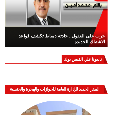
حرب على العقول.. حادثة دمياط تكشف قواعد
الاشتباك الجديدة
تابعونا علي الفيس بوك
المقر الجديد للإدارة العامة للجوازات والهجرة والجنسية
بالعباسية