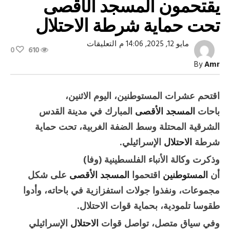
يقتحمون المسجد الأقصى
تحت حماية شرطة الاحتلال
على
مايو 12, 2025, 14:06 م
التعليقات
0
610
عشرات
المستوطنين
By
Amr
يقتحمون
المسجد
الأقصى
تحت
اقتحم عشرات المستوطنين، اليوم الاثنين،
حماية
شرطة
باحات
المسجد الأقصى
المبارك في مدينة القدس
الاحتلال
مغلقة
الشرقية المحتلة وسط الضفة الغربية، تحت حماية
شرطة
الاحتلال
الإسرائيلي.
وذكرت وكالة الأنباء الفلسطينية (وفا)
أن
المستوطنين
اقتحموا
المسجد الأقصى
على شكل
مجموعات، ونفذوا جولات استفزازية في باحاته، وأدوا
طقوسا تلمودية، بحماية قوات الاحتلال.
وفي سياق متصل، تواصل قوات
الاحتلال
الإسرائيلي