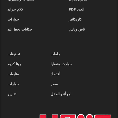
العدد PDF
كلام جرايد
كاريكاتير
حوارات
ناس وناس
حكايات بخط اليد
ملفات
تحقيقات
حوادث وقضايا
ربنا كريم
أقتصاد
متابعات
مصر
حوارات
المرأة والطفل
تقارير