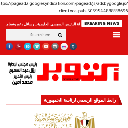
https://pagead2.googlesyndication.com/pagead/js/adsbygoogle.j
client=ca-pub-50595448883386
BREAKING NEWS
اس لا ينامون
جولة الرئيس السيسي الخليجية.. رسائل دعم وتضامن للأشقاء
ج
رابط الموقع الرسمي لرئاسة الجمهورية