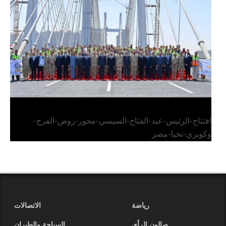
الرئيس عبد الفتاح السيسي يفتتح محور روض الفرج
وكوبري تحيا مصر
افتتاح-الرئيس-عبد-الفتاح-السيسي-محور-روض-الفرج-
وكوبري-تحيا-مصر
رياضة
الاتصالات
صالون الرأي
السياحة والطيران