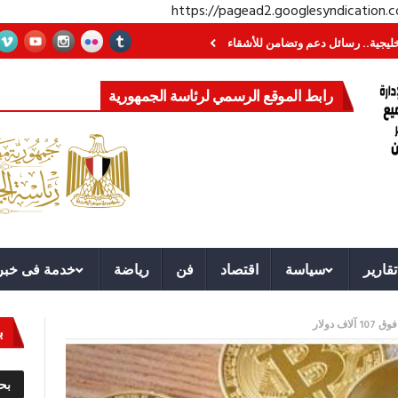
https://pagead2.googlesyndication
رسائل دعم وتضامن للأشقاء
جهاز مستقبل مصر نموذجا.. لماذا تُنشئ الدول كيانات
رابط الموقع الرسمي لرئاسة الجمهورية
تقارير
سياسة
اقتصاد
فن
رياضة
خدمة فى خبر
 دولار
ب