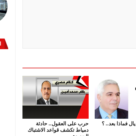
ا
ال فماذا بعد.. ؟
حرب على العقول.. حادثة
دمياط تكشف قواعد الاشتباك