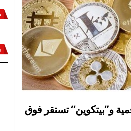
س
ر
أكتوبر «النصر» و«المجلة»
مص
قمية و”بيتكوين” تستقر فوق