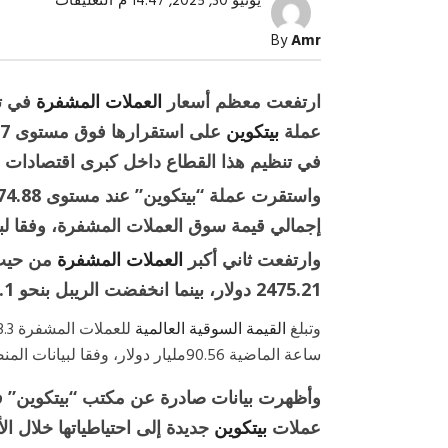
على
يونيو 30, 2025, 14:47 م
التعليقات
تباين
أسعار
By
Amr
العملات
الرقمية
و”بيتكوين”
تستقر
ارتفعت معظم أسعار
العملات المشفرة
في تع
فوق
107
عملة
بيتكوين
على استقرارها فوق مستوى 107 آلاف
آلاف
دولار
في تنظيم هذا القطاع داخل كبرى اقتصادات ال
مغلقة
إجمالي قيمة سوق العملات المشفرة، وفقا ل
صبح التخطيط خط
جهاز مستقبل مصر نموذجا.. لماذا تُ
وارتفعت ثاني أكبر
العملات المشفرة
الدول كيانات تنموية عملاقة؟
2475.21 دولار، بينما انخفضت الريبل بنحو 0.1% لتتداول عند 2.1820 دولار.
وتبلغ
القيمة السوقية العالمية
ساعة الماضية 90.56مليار دولار، وفقا لبيانات المنصة.
عملات
بيتكوين
جديدة إلى احتياطياتها خلال ال