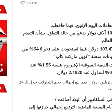
0
853
ر
املات اليوم الإثنين، فيما حافظت
دولار
بدعم من حالة التفاؤل بشأن التقدم
عالم.
واستقرت عملة “بيتكوين” عند مستوى 107,474.88 دولار، فيما استحوذت على نحو 64.6% من
بيانات منصة “كوين ماركت كاب”
نشئ
كيف تحمي مصر ثرواتها في الجنوب؟
حر
من حيث القيمة السوقية الإيثيريوم بنسبة 1.55% عند
معركة لا تُرى.. وحراس لا ينامون
قو
للعملات المشفرة 3.3 تريليون دولار، فيما بلغ إجمالي حجم التداولات خلال الـ 24
ت
وأظهرت بيانات صادرة عن مكتب “بيتكوين” في السلفادور أن البلاد أضافت 7
أيام السبعة الماضية، لترتفع إجمالي حيازتها إلى