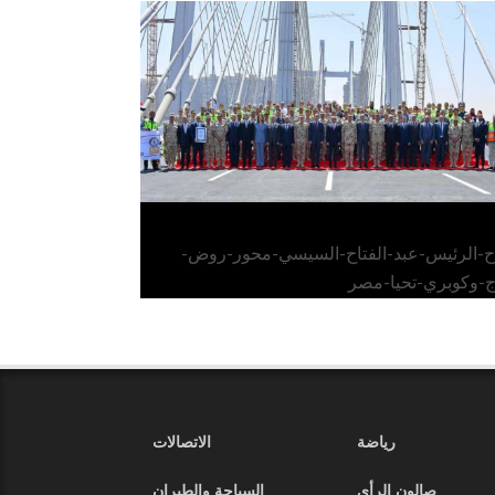
الرئيس عبد الفتاح السيسي يفتتح محور روض
الفرج وكوبري تحيا مصر
اح-الرئيس-عبد-الفتاح-السيسي-محور-روض-
ج-وكوبري-تحيا-مصر
رياضة
الاتصالات
صالون الرأي
السياحة والطيران