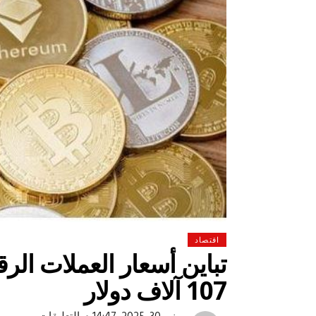
اقتصاد
تباين أسعار العملات الر
107 آلاف دولار
 لولاد بلدنا
التشجيع «أخلاق» وليس «تحفيل»