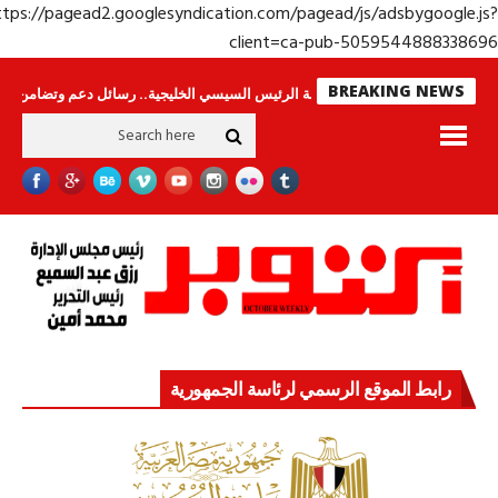
https://pagead2.googlesyndication.com/pagead/js/adsbygoogle.j
client=ca-pub-50595448883386
BREAKING NEWS
س لا ينامون
جولة الرئيس السيسي الخليجية.. رسائل دعم وتضامن للأشقاء
ج
رابط الموقع الرسمي لرئاسة الجمهورية