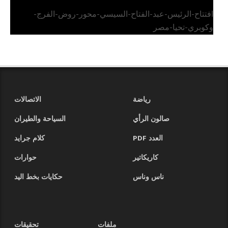
افتتاح-الرئيس-عبد-الفتاح-السيسي-محور-روض-الفرج-
وكوبري-تحيا-مصر
رياضة
الاتصالات
صالون الرأي
السياحة والطيران
العدد PDF
كلام جرايد
كاريكاتير
حوارات
ناس وناس
حكايات بخط اليد
ملفات
تحقيقات